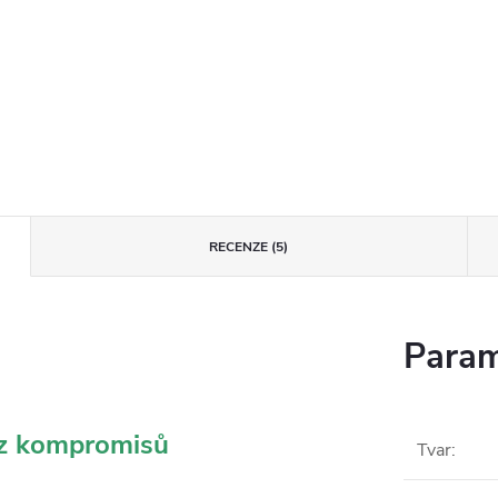
RECENZE (5)
Param
ez kompromisů
Tvar
: