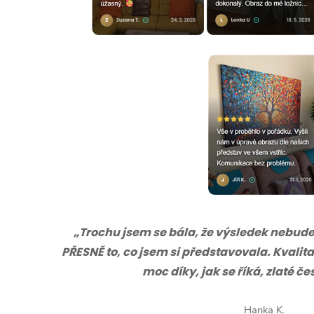
„Trochu jsem se bála, že výsledek nebude s
PŘESNĚ to, co jsem si představovala. Kvalita
moc díky, jak se říká, zlaté č
Hanka K.