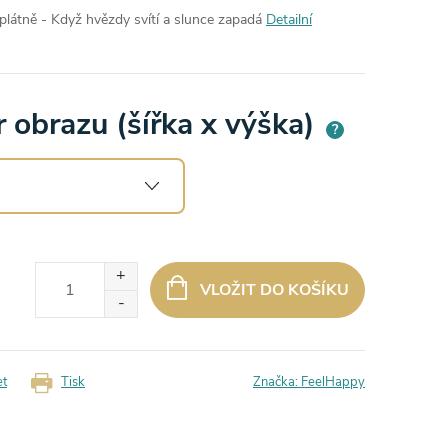
látně - Když hvězdy svítí a slunce zapadá
Detailní
 obrazu (šířka x výška)
?
VLOŽIT DO KOŠÍKU
et
Tisk
Značka:
FeelHappy