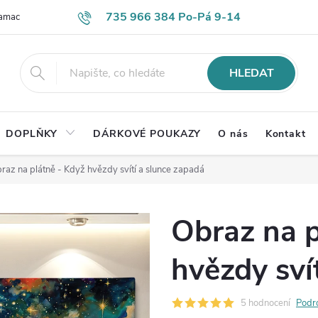
735 966 384 Po-Pá 9-14
lamace
Časté otázky
Obch. podmínky
Ochrana os. údajů
HLEDAT
DOPLŇKY
DÁRKOVÉ POUKAZY
O nás
Kontakt
raz na plátně - Když hvězdy svítí a slunce zapadá
Obraz na p
hvězdy sví
5 hodnocení
Podr