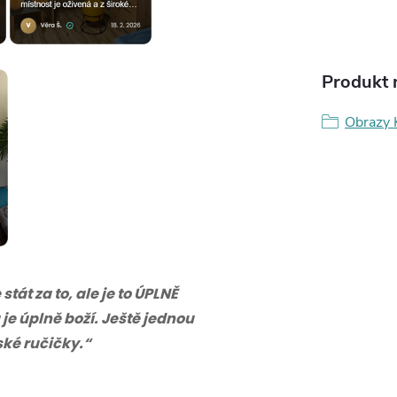
Produkt n
Obrazy 
tát za to, ale je to ÚPLNĚ
 je úplně boží. Ještě jednou
eské ručičky.“