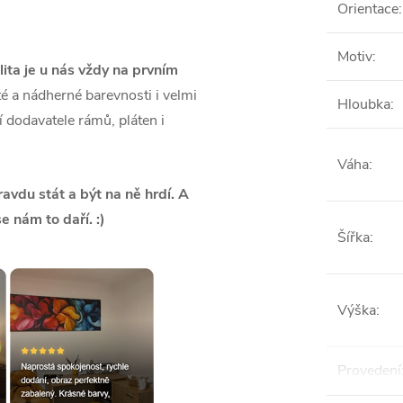
Orientace
:
Motiv
:
lita je u nás vždy na prvním
é a nádherné barevnosti i velmi
Hloubka
:
ší dodavatele rámů, pláten i
Váha
:
vdu stát a být na ně hrdí. A
se nám to daří. :)
Šířka
:
Výška
:
Provedení