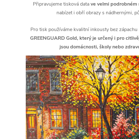
Připravujeme tisková data
ve velmi podrobném r
nabízet i obří obrazy s nádhernými, p
Pro tisk používáme kvalitní inkousty bez zápachu
GREENGUARD Gold, který je určený i pro citlivějš
jsou domácnosti, školy nebo zdravo