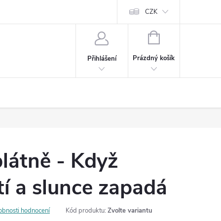
Cookies
60denní garance spokojenosti
Kontakt
CZK
NÁKUPNÍ
KOŠÍK
Prázdný košík
Přihlášení
látně - Když
tí a slunce zapadá
obnosti hodnocení
Kód produktu:
Zvolte variantu