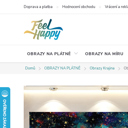
Přejít
Doprava a platba
Hodnocení obchodu
Vrácení a rek
na
obsah
OBRAZY NA PLÁTNĚ
OBRAZY NA MÍRU
Domů
OBRAZY NA PLÁTNĚ
Obrazy Krajina
Ob