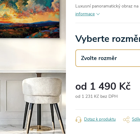
Luxusní panoramatický obraz na p
informace
Vyberte rozměr
od
1 490 Kč
od
1 231 Kč
bez DPH
Měrná
cena:
Dotaz k produktu
Sdíl