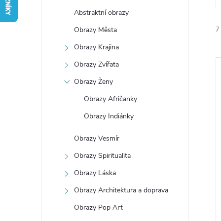
t
Abstraktní obrazy
r
Obrazy Města
7
Obrazy Krajina
a
Obrazy Zvířata
n
Obrazy Ženy
Obrazy Afričanky
n
í
Obrazy Indiánky
í
i
Obrazy Vesmír
p
Obrazy Spiritualita
Obrazy Láska
a
Obrazy Architektura a doprava
n
Obrazy Pop Art