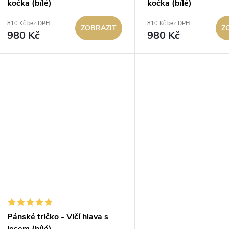
kočka (bílé)
kočka (bílé)
810 Kč bez DPH
810 Kč bez DPH
ZOBRAZIT
Z
980 Kč
980 Kč
Pánské tričko - Vlčí hlava s
lesem (bílé)