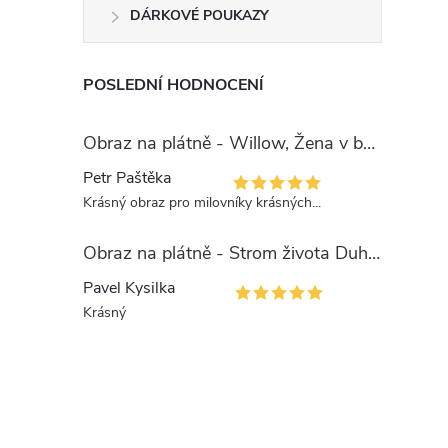
í
DÁRKOVÉ POUKAZY
r
POSLEDNÍ HODNOCENÍ
Obraz na plátně - Willow, Žena v boho stylu
Petr Paštěka
Krásný obraz pro milovníky krásných...
Obraz na plátně - Strom života Duhová esence
Pavel Kysilka
Krásný
i