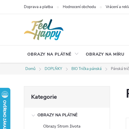
Přejít
Doprava a platba
Hodnocení obchodu
Vrácení a rek
na
obsah
OBRAZY NA PLÁTNĚ
OBRAZY NA MÍRU
Domů
DOPLŇKY
BIO Trička pánská
Pánská trič
P
Přeskočit
Kategorie
kategorie
o
OBRAZY NA PLÁTNĚ
s
Obrazy Strom života