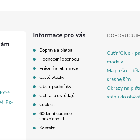
Informace pro vás
DOPORUČUJ
Doprava a platba
Cut'n'Glue - p
Hodnocení obchodu
modely
Vrácení a reklamace
Magifešn - děla
Časté otázky
krásnějším
Obch. podmínky
Obrazy na plát
py.cz
Ochrana os. údajů
stěnu do obýv
84 Po-
Cookies
60denní garance
spokojenosti
Kontakt