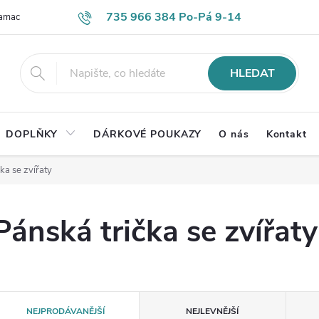
735 966 384 Po-Pá 9-14
lamace
Časté otázky
Obch. podmínky
Ochrana os. údajů
HLEDAT
DOPLŇKY
DÁRKOVÉ POUKAZY
O nás
Kontakt
ka se zvířaty
Pánská trička se zvířaty
Ř
NEJPRODÁVANĚJŠÍ
NEJLEVNĚJŠÍ