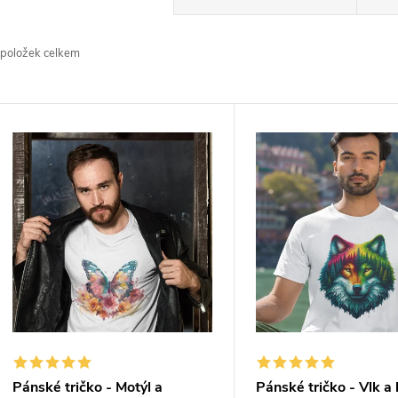
a
položek celkem
z
e
V
n
ý
p
p
r
s
o
p
d
r
Pánské tričko - Motýl a
Pánské tričko - Vlk a 