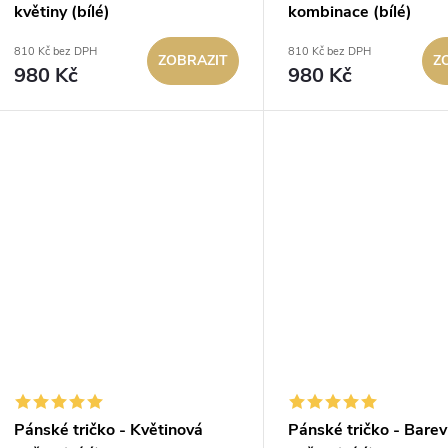
květiny (bílé)
kombinace (bílé)
u
o
810 Kč bez DPH
810 Kč bez DPH
ZOBRAZIT
Z
k
980 Kč
980 Kč
d
t
u
ů
k
t
ů
Pánské tričko - Květinová
Pánské tričko - Barev