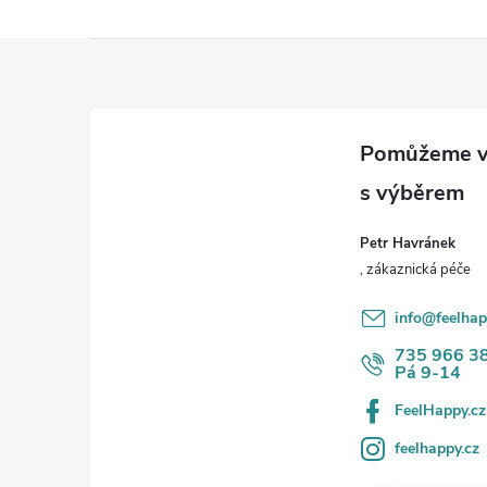
Z
á
p
a
Petr Havránek
t
í
info
@
feelhap
735 966 3
Pá 9-14
FeelHappy.cz
feelhappy.cz