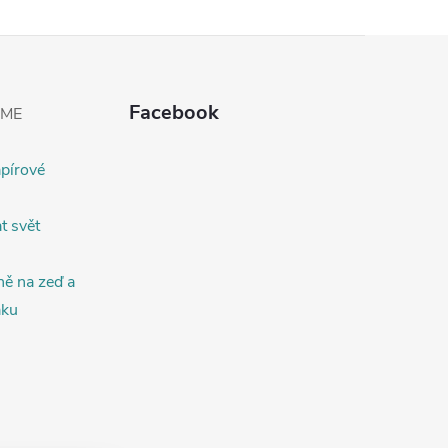
Facebook
EME
apírové
t svět
ně na zeď a
áku