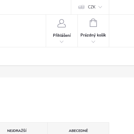
Cookies
60denní garance spokojenosti
Kontakt
CZK
NÁKUPNÍ
KOŠÍK
Prázdný košík
Přihlášení
NEJDRAŽŠÍ
ABECEDNĚ