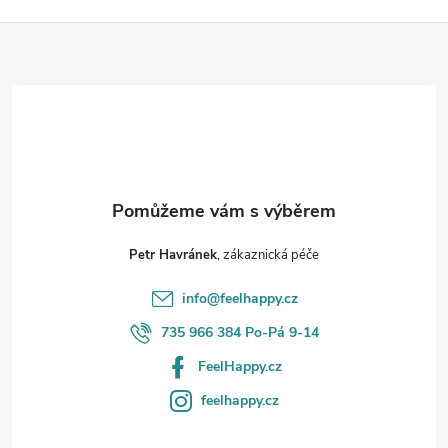
l
Z
á
d
á
a
p
c
a
í
t
p
Petr Havránek
r
í
info
@
feelhappy.cz
v
735 966 384 Po-Pá 9-14
k
FeelHappy.cz
y
feelhappy.cz
v