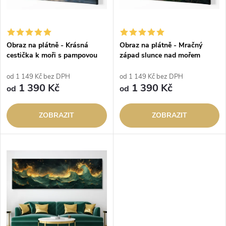
í
s
p
p
Obraz na plátně - Krásná
Obraz na plátně - Mračný
r
cestička k moři s pampovou
západ slunce nad mořem
r
trávou
o
od 1 149 Kč bez DPH
od 1 149 Kč bez DPH
o
1 390 Kč
1 390 Kč
od
od
d
d
ZOBRAZIT
ZOBRAZIT
u
u
k
k
t
t
ů
ů