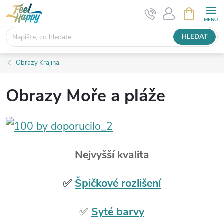
Přejít
NÁKUPNÍ
KOŠÍK
na
obsah
HLEDAT
Obrazy Krajina
Obrazy Moře a pláže
Nejvyšší kvalita
✅
Špičkové rozlišení
✅
Syté barvy