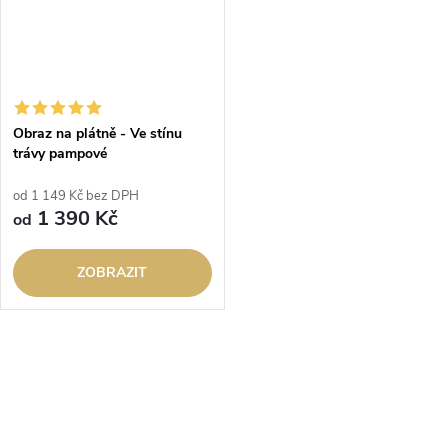
Obraz na plátně - Ve stínu
trávy pampové
od 1 149 Kč bez DPH
1 390 Kč
od
ZOBRAZIT
O
v