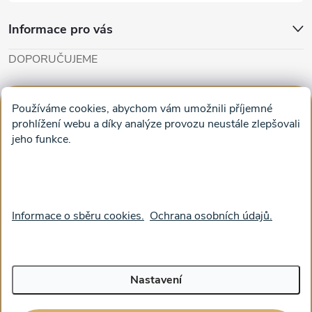
ý
Informace pro vás
p
DOPORUČUJEME
i
Cut'n'Glue - papírové modely
Magifešn - dělat svět krásnějším
s
Používáme cookies, abychom vám umožnili příjemné
Obrazy na plátně na zeď a stěnu do obýváku
prohlížení webu a díky analýze provozu neustále zlepšovali
u
jeho funkce.
Facebook
Informace o sběru cookies.
Ochrana osobních údajů.
Nastavení