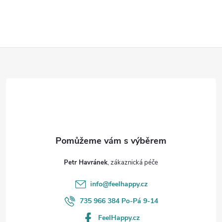
v
l
Z
á
d
á
a
p
c
a
í
t
p
Petr Havránek
r
í
info
@
feelhappy.cz
v
735 966 384 Po-Pá 9-14
k
FeelHappy.cz