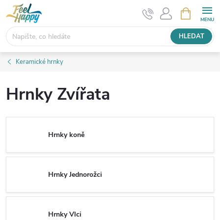
Přejít
NÁKUPNÍ
KOŠÍK
na
obsah
HLEDAT
Keramické hrnky
Hrnky Zvířata
Hrnky koně
Hrnky Jednorožci
Hrnky Vlci