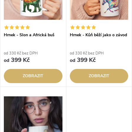
i
í
s
p
p
Hrnek - Slon a Africká buš
Hrnek - Kůň běží jako o závod
r
r
o
od 330 Kč bez DPH
od 330 Kč bez DPH
o
399 Kč
399 Kč
od
od
d
d
ZOBRAZIT
ZOBRAZIT
u
u
k
k
t
t
ů