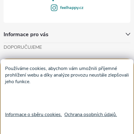
y
feelhappy.cz
v
ý
Informace pro vás
p
DOPORUČUJEME
i
Cut'n'Glue - papírové modely
Magifešn - dělat svět krásnějším
s
Používáme cookies, abychom vám umožnili příjemné
Obrazy na plátně na zeď a stěnu do obýváku
prohlížení webu a díky analýze provozu neustále zlepšovali
u
jeho funkce.
Facebook
Informace o sběru cookies.
Ochrana osobních údajů.