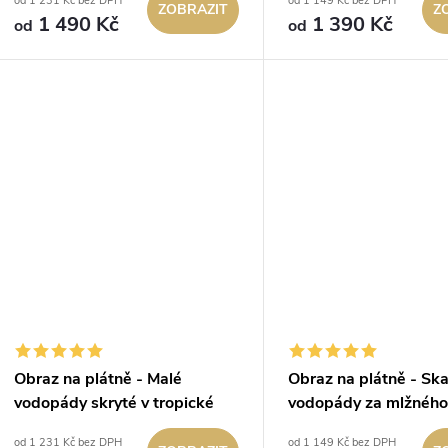
od 1 231 Kč bez DPH
od 1 149 Kč bez DPH
ZOBRAZIT
Z
1 490 Kč
1 390 Kč
od
od
Obraz na plátně - Malé
Obraz na plátně - Ska
vodopády skryté v tropické
vodopády za mlžného
džungli
od 1 231 Kč bez DPH
od 1 149 Kč bez DPH