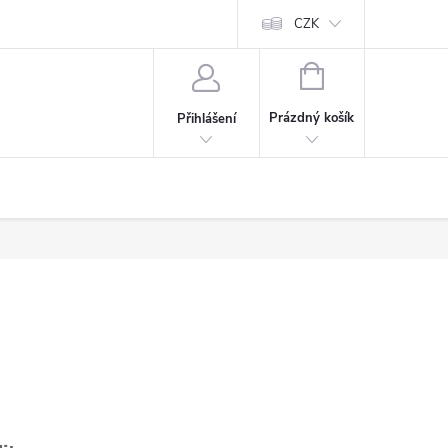
Cookies
60denní garance spokojenosti
Kontakt
CZK
NÁKUPNÍ
KOŠÍK
Prázdný košík
Přihlášení