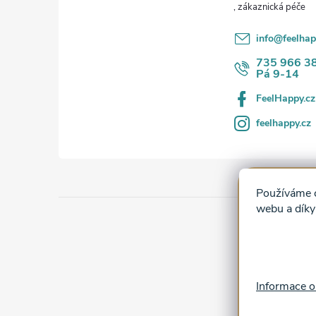
t
r
í
info
@
feelhap
735 966 3
Pá 9-14
FeelHappy.cz
feelhappy.cz
Používáme c
webu a díky
i
Informace o