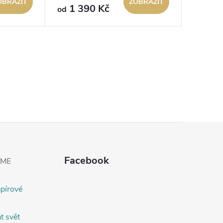
OBRAZIT
ZOBRAZIT
1 390 Kč
od
Facebook
EME
apírové
t svět