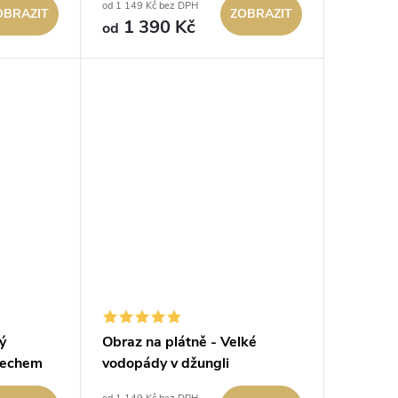
od 1 149 Kč bez DPH
OBRAZIT
ZOBRAZIT
1 390 Kč
od
ý
Obraz na plátně - Velké
mechem
vodopády v džungli