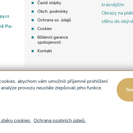
p
Časté otázky
krásnějším
Obch. podmínky
Obrazy na plát
py.cz
Ochrana os. údajů
v
stěnu do obýv
84 Po-
Cookies
k
60denní garance
spokojenosti
y
Kontakt
v
ý
p
ookies, abychom vám umožnili příjemné prohlížení
 analýze provozu neustále zlepšovali jeho funkce.
So
s
u
 sběru cookies.
Ochrana osobních údajů.