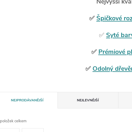
Nejvyšší kval
✅
Špičkové roz
✅
Syté bar
✅
Prémiové p
✅
Odolný dřevě
Ř
NEJPRODÁVANĚJŠÍ
NEJLEVNĚJŠÍ
a
položek celkem
z