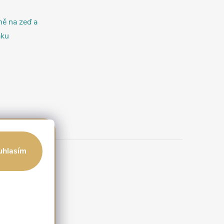
ně na zeď a
áku
uhlasím