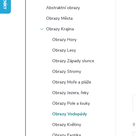
t
Abstraktní obrazy
r
Obrazy Města
Obrazy Krajina
a
Obrazy Hory
n
Obrazy Lesy
Obrazy Západy slunce
n
Obrazy Stromy
í
Obrazy Moře a pláže
Obrazy Jezera, řeky
p
Obrazy Pole a louky
a
Obrazy Vodopády
n
Obrazy Květiny
9
Obrazy Exotika