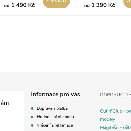
ZOBRAZIT
Z
1 490 Kč
1 390 Kč
od
od
O
v
á
d
a
Informace pro vás
DOPORUČUJ
c
Doprava a platba
Cut'n'Glue - p
Hodnocení obchodu
modely
Vrácení a reklamace
Magifešn - děla