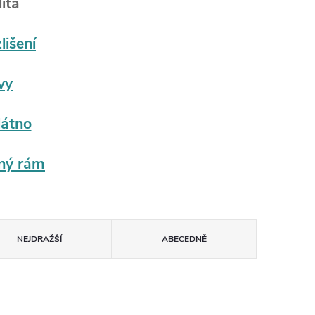
ita
lišení
vy
látno
ný rám
NEJDRAŽŠÍ
ABECEDNĚ