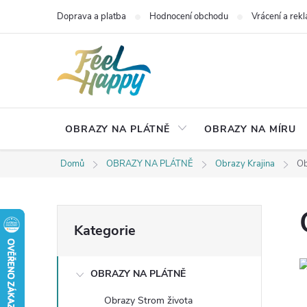
Přejít
Doprava a platba
Hodnocení obchodu
Vrácení a rek
na
obsah
OBRAZY NA PLÁTNĚ
OBRAZY NA MÍRU
Domů
OBRAZY NA PLÁTNĚ
Obrazy Krajina
Ob
P
Přeskočit
Kategorie
kategorie
o
OBRAZY NA PLÁTNĚ
s
Obrazy Strom života