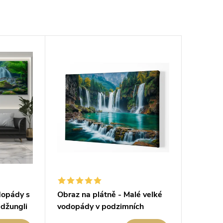
dopády s
Obraz na plátně - Malé velké
džungli
vodopády v podzimních
horách