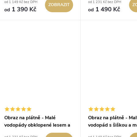
od 1 149 Kč bez DPH
od 1 231 Kč bez DPH
ZOBRAZIT
Z
t
1 390 Kč
1 490 Kč
d
od
od
ů
u
k
t
ů
Obraz na plátně - Malé
Obraz na plátně - Mal
vodopády obklopené lesem a
vodopád s šiškou a 
horami