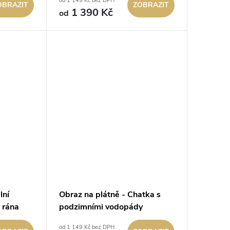
od 1 149 Kč bez DPH
OBRAZIT
ZOBRAZIT
1 390 Kč
od
lní
Obraz na plátně - Chatka s
 rána
podzimními vodopády
od 1 149 Kč bez DPH