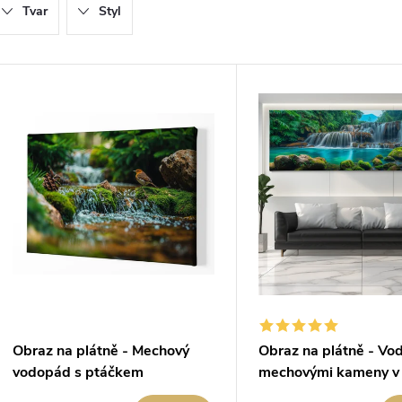
Tvar
Styl
e
n
V
ý
p
p
r
o
s
d
p
u
r
Obraz na plátně - Mechový
Obraz na plátně - Vo
vodopád s ptáčkem
mechovými kameny v 
k
o