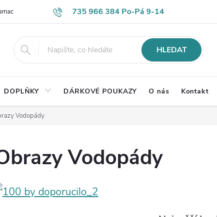
735 966 384 Po-Pá 9-14
lamace
Časté otázky
Obch. podmínky
Ochrana os. údajů
HLEDAT
DOPLŇKY
DÁRKOVÉ POUKAZY
O nás
Kontakt
razy Vodopády
Obrazy Vodopády