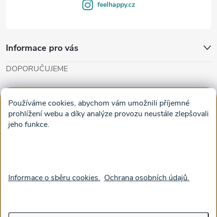
y
feelhappy.cz
v
ý
Informace pro vás
p
DOPORUČUJEME
i
Cut'n'Glue - papírové modely
Magifešn - dělat svět krásnějším
s
Používáme cookies, abychom vám umožnili příjemné
Obrazy na plátně na zeď a stěnu do obýváku
prohlížení webu a díky analýze provozu neustále zlepšovali
u
jeho funkce.
Facebook
Informace o sběru cookies.
Ochrana osobních údajů.