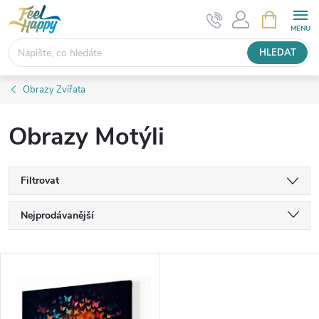
Přejít
NÁKUPNÍ
KOŠÍK
na
obsah
HLEDAT
Obrazy Zvířata
Obrazy Motýli
Filtrovat
Ř
Nejprodávanější
a
Nejlevnější
V
Nejdražší
z
ý
Abecedně