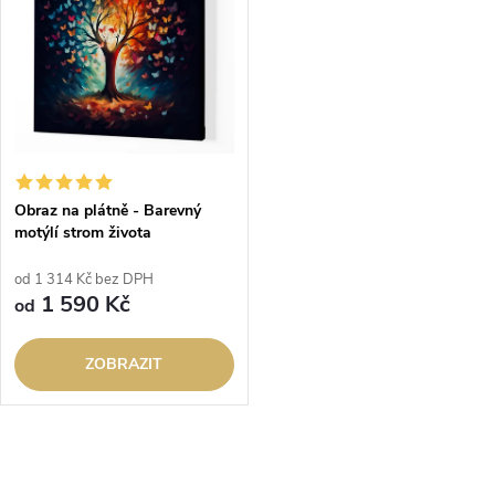
e
p
n
i
í
s
p
p
Obraz na plátně - Barevný
r
motýlí strom života
r
o
od 1 314 Kč bez DPH
o
1 590 Kč
od
d
d
ZOBRAZIT
u
u
k
k
O