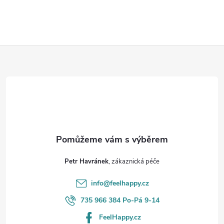
v
l
Z
á
d
á
a
p
c
a
í
t
p
Petr Havránek
r
í
info
@
feelhappy.cz
v
735 966 384 Po-Pá 9-14
k
FeelHappy.cz