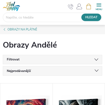
Přejít
NÁKUPNÍ
KOŠÍK
na
obsah
HLEDAT
OBRAZY NA PLÁTNĚ
Obrazy Andělé
Filtrovat
Ř
Nejprodávanější
a
Nejlevnější
V
Nejdražší
z
ý
Abecedně