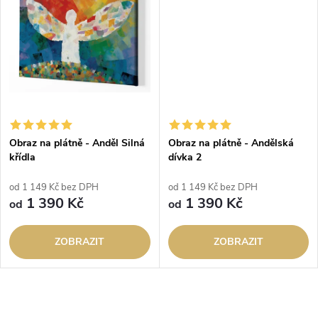
t
t
ů
ů
Obraz na plátně - Anděl Silná
Obraz na plátně - Andělská
křídla
dívka 2
od 1 149 Kč bez DPH
od 1 149 Kč bez DPH
1 390 Kč
1 390 Kč
od
od
ZOBRAZIT
ZOBRAZIT
O