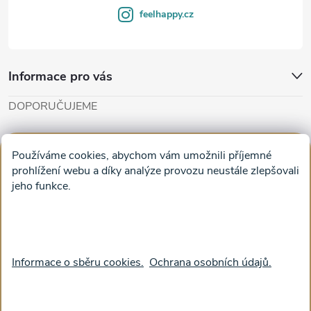
y
feelhappy.cz
v
ý
Informace pro vás
p
DOPORUČUJEME
i
Cut'n'Glue - papírové modely
Magifešn - dělat svět krásnějším
s
Používáme cookies, abychom vám umožnili příjemné
Obrazy na plátně na zeď a stěnu do obýváku
prohlížení webu a díky analýze provozu neustále zlepšovali
u
jeho funkce.
Facebook
Informace o sběru cookies.
Ochrana osobních údajů.