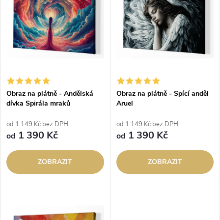
e
p
n
i
í
s
p
p
Obraz na plátně - Andělská
Obraz na plátně - Spící anděl
r
dívka Spirála mraků
Aruel
r
o
od 1 149 Kč bez DPH
od 1 149 Kč bez DPH
o
1 390 Kč
1 390 Kč
od
od
d
d
ZOBRAZIT
ZOBRAZIT
u
u
k
k