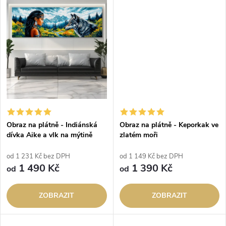
k
k
t
t
ů
ů
Obraz na plátně - Indiánská
Obraz na plátně - Keporkak ve
dívka Aike a vlk na mýtině
zlatém moři
od 1 231 Kč bez DPH
od 1 149 Kč bez DPH
1 490 Kč
1 390 Kč
od
od
ZOBRAZIT
ZOBRAZIT