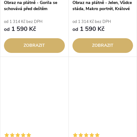
Obraz na plátně - Gorila se
Obraz na plátně - Jelen, Vůdce
schovává před deštěm
stáda, Makro portrét, Králové
divočiny
od 1 314 Kč bez DPH
od 1 314 Kč bez DPH
1 590 Kč
1 590 Kč
od
od
ZOBRAZIT
ZOBRAZIT