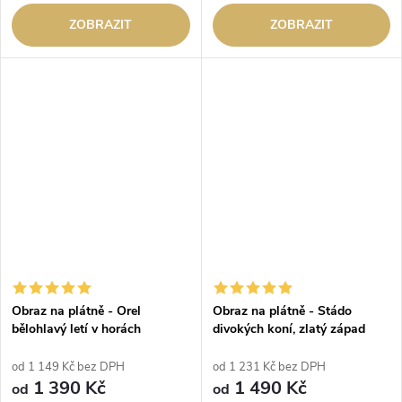
ZOBRAZIT
ZOBRAZIT
Obraz na plátně - Orel
Obraz na plátně - Stádo
bělohlavý letí v horách
divokých koní, zlatý západ
slunce
od 1 149 Kč bez DPH
od 1 231 Kč bez DPH
1 390 Kč
1 490 Kč
od
od