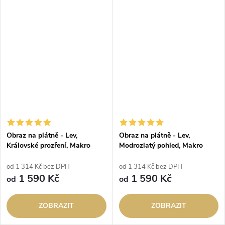
Obraz na plátně - Lev,
Obraz na plátně - Lev,
Královské prozření, Makro
Modrozlatý pohled, Makro
portrét, Králové divočiny
portrét, Králové divočiny
od 1 314 Kč bez DPH
od 1 314 Kč bez DPH
1 590 Kč
1 590 Kč
od
od
ZOBRAZIT
ZOBRAZIT