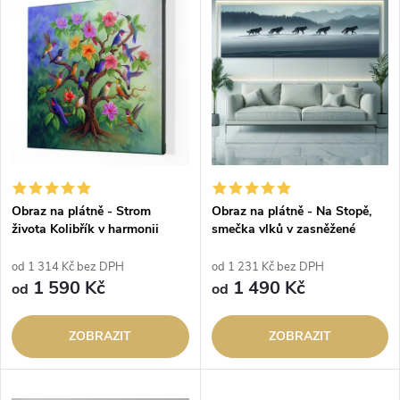
z
ý
Abecedně
e
p
n
i
í
s
p
p
Obraz na plátně - Strom
Obraz na plátně - Na Stopě,
r
života Kolibřík v harmonii
smečka vlků v zasněžené
r
krajině
o
od 1 314 Kč bez DPH
od 1 231 Kč bez DPH
o
1 590 Kč
1 490 Kč
od
od
d
d
ZOBRAZIT
ZOBRAZIT
u
u