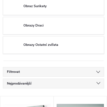
Obraz Surikaty
Obrazy Draci
Obrazy Ostatní zvířata
Filtrovat
Ř
Nejprodávanější
a
Nejlevnější
V
Nejdražší