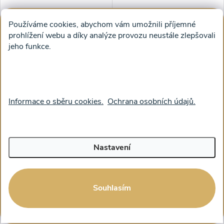
Používáme cookies, abychom vám umožnili příjemné
Obraz na plátně - Bílý Tygr
Obraz na plátně - Lední
prohlížení webu a díky analýze provozu neustále zlepšovali
medvěd se rozhlíží ve
jeho funkce.
sněžných horách
od 1 314 Kč bez DPH
od 1 149 Kč bez DPH
1 590 Kč
1 390 Kč
od
od
ZOBRAZIT
ZOBRAZIT
Informace o sběru cookies.
Ochrana osobních údajů.
Nastavení
Souhlasím