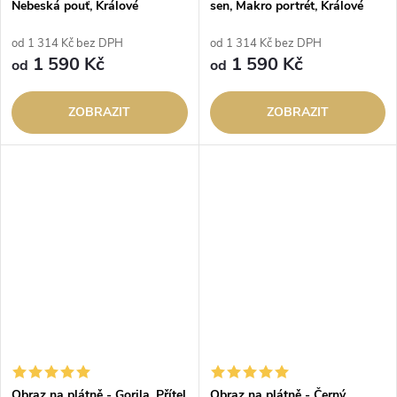
Nebeská pouť, Králové
sen, Makro portrét, Králové
divočiny
divočiny
od 1 314 Kč bez DPH
od 1 314 Kč bez DPH
1 590 Kč
1 590 Kč
od
od
ZOBRAZIT
ZOBRAZIT
Obraz na plátně - Gorila, Přítel
Obraz na plátně - Černý