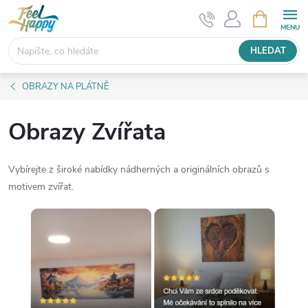
Přejít
NÁKUPNÍ
KOŠÍK
na
obsah
HLEDAT
OBRAZY NA PLÁTNĚ
Obrazy Zvířata
Vybírejte z široké nabídky nádherných a originálních obrazů s
motivem zvířat.