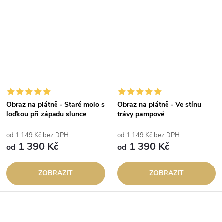
Obraz na plátně - Staré molo s
Obraz na plátně - Ve stínu
loďkou při západu slunce
trávy pampové
od 1 149 Kč bez DPH
od 1 149 Kč bez DPH
1 390 Kč
1 390 Kč
od
od
ZOBRAZIT
ZOBRAZIT
O