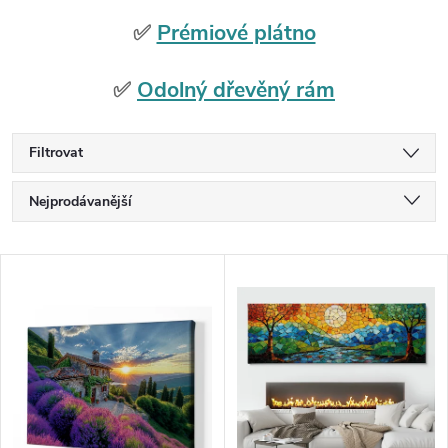
✅
Prémiové plátno
✅
Odolný dřevěný rám
Filtrovat
Ř
Nejprodávanější
a
Nejlevnější
V
Nejdražší
z
ý
Abecedně
e
p
n
i