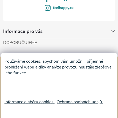
y
feelhappy.cz
v
ý
Informace pro vás
p
DOPORUČUJEME
i
Cut'n'Glue - papírové modely
Magifešn - dělat svět krásnějším
s
Používáme cookies, abychom vám umožnili příjemné
Obrazy na plátně na zeď a stěnu do obýváku
prohlížení webu a díky analýze provozu neustále zlepšovali
u
jeho funkce.
Facebook
Informace o sběru cookies.
Ochrana osobních údajů.