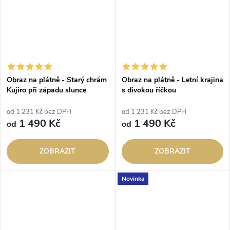
Obraz na plátně - Starý chrám
Obraz na plátně - Letní krajina
Kujiro při západu slunce
s divokou říčkou
od 1 231 Kč bez DPH
od 1 231 Kč bez DPH
1 490 Kč
1 490 Kč
od
od
ZOBRAZIT
ZOBRAZIT
Novinka