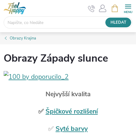
Přejít
NÁKUPNÍ
KOŠÍK
na
obsah
HLEDAT
Obrazy Krajina
Obrazy Západy slunce
Nejvyšší kvalita
✅
Špičkové rozlišení
✅
Syté barvy