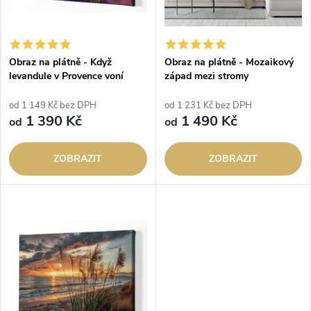
í
s
p
p
Obraz na plátně - Když
Obraz na plátně - Mozaikový
r
levandule v Provence voní
západ mezi stromy
r
o
od 1 149 Kč bez DPH
od 1 231 Kč bez DPH
o
1 390 Kč
1 490 Kč
od
od
d
d
ZOBRAZIT
ZOBRAZIT
u
u
k
k
t
t
ů
ů