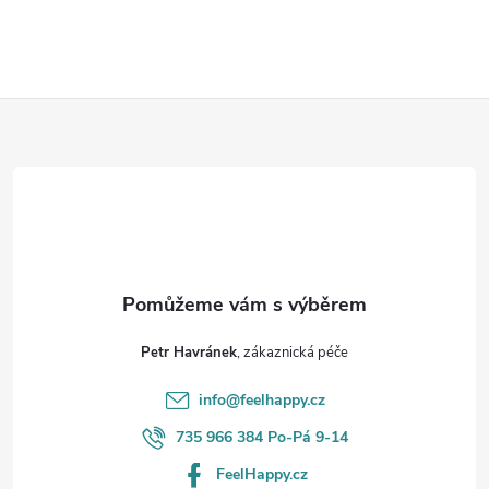
v
l
Z
á
d
á
a
p
c
a
í
t
p
Petr Havránek
r
í
info
@
feelhappy.cz
v
735 966 384 Po-Pá 9-14
k
FeelHappy.cz