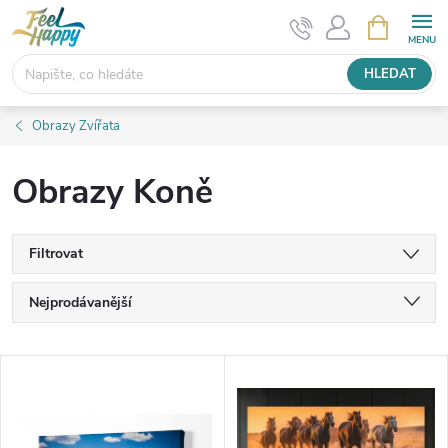
Přejít
NÁKUPNÍ
KOŠÍK
na
obsah
HLEDAT
Obrazy Zvířata
Obrazy Koně
Filtrovat
Ř
Nejprodávanější
a
Nejlevnější
V
Nejdražší
z
ý
Abecedně