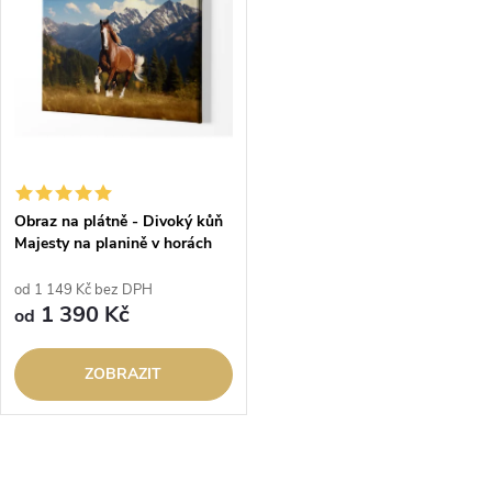
t
t
ů
ů
Obraz na plátně - Divoký kůň
Majesty na planině v horách
od 1 149 Kč bez DPH
1 390 Kč
od
ZOBRAZIT
O