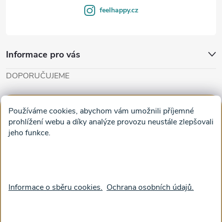
y
feelhappy.cz
v
ý
Informace pro vás
p
DOPORUČUJEME
i
Cut'n'Glue - papírové modely
Magifešn - dělat svět krásnějším
s
Používáme cookies, abychom vám umožnili příjemné
Obrazy na plátně na zeď a stěnu do obýváku
prohlížení webu a díky analýze provozu neustále zlepšovali
u
jeho funkce.
Facebook
Informace o sběru cookies.
Ochrana osobních údajů.