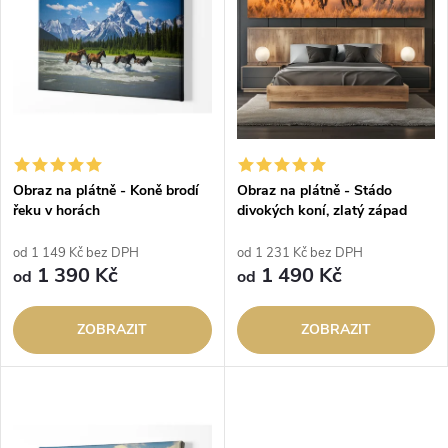
e
p
n
i
í
s
p
p
Obraz na plátně - Koně brodí
Obraz na plátně - Stádo
r
řeku v horách
divokých koní, zlatý západ
r
slunce
o
od 1 149 Kč bez DPH
od 1 231 Kč bez DPH
o
1 390 Kč
1 490 Kč
od
od
d
d
ZOBRAZIT
ZOBRAZIT
u
u
k
k