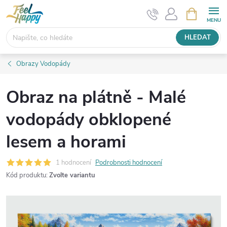
Přejít
NÁKUPNÍ
KOŠÍK
na
obsah
HLEDAT
Obrazy Vodopády
Obraz na plátně - Malé
vodopády obklopené
lesem a horami
1 hodnocení
Podrobnosti hodnocení
Kód produktu:
Zvolte variantu