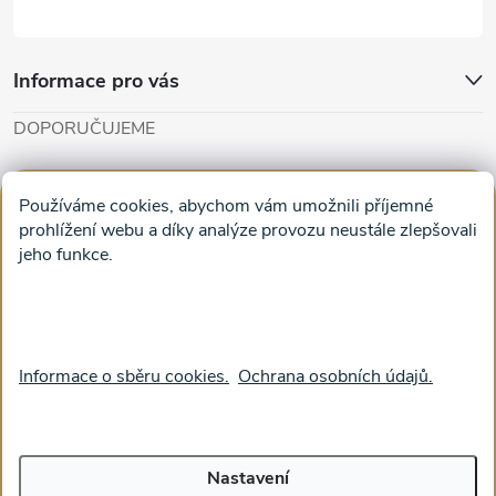
Informace pro vás
DOPORUČUJEME
Cut'n'Glue - papírové modely
Magifešn - dělat svět krásnějším
Používáme cookies, abychom vám umožnili příjemné
Obrazy na plátně na zeď a stěnu do obýváku
prohlížení webu a díky analýze provozu neustále zlepšovali
jeho funkce.
Facebook
Informace o sběru cookies.
Ochrana osobních údajů.
Nastavení