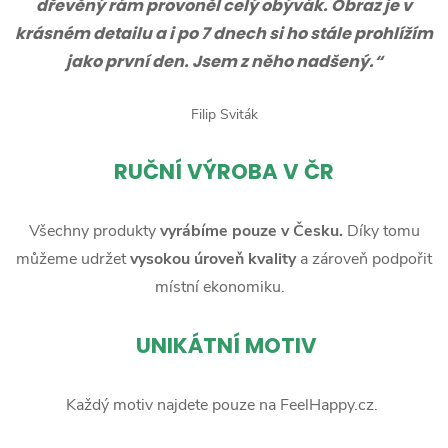
dřevěný rám provoněl celý obývák. Obraz je v
krásném detailu a i po 7 dnech si ho stále prohlížím
jako první den. Jsem z něho nadšený.“
Filip Sviták
RUČNÍ
VÝROBA V ČR
Všechny produkty
vyrábíme pouze v Česku.
Díky tomu
můžeme udržet
vysokou úroveň kvality
a zároveň podpořit
místní ekonomiku.
UNIKÁTNÍ MOTIV
Každý motiv najdete pouze na FeelHappy.cz.