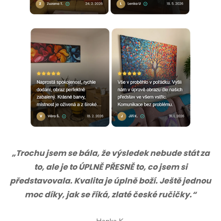
„Trochu jsem se bála, že výsledek nebude stát za
to, ale je to ÚPLNĚ PŘESNĚ to, co jsem si
představovala. Kvalita je úplně boží. Ještě jednou
moc díky, jak se říká, zlaté české ručičky.“
Hanka K.