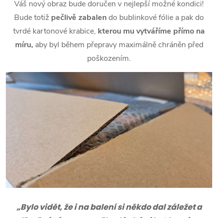
Váš nový obraz bude doručen v nejlepší možné kondici!
Bude totiž
pečlivě zabalen
do bublinkové fólie a pak do
tvrdé kartonové krabice,
kterou mu vytváříme přímo na
míru,
aby byl během přepravy maximálně chráněn před
poškozením.
„Bylo vidět, že i na balení si někdo dal záležet a