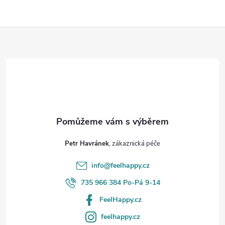
Z
á
p
a
t
Petr Havránek
í
info
@
feelhappy.cz
735 966 384 Po-Pá 9-14
FeelHappy.cz
feelhappy.cz