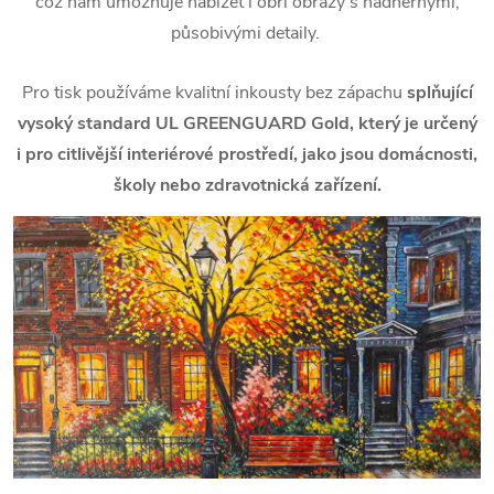
což nám umožňuje nabízet i obří obrazy s nádhernými,
působivými detaily.
Pro tisk používáme kvalitní inkousty bez zápachu
splňující
vysoký standard UL GREENGUARD Gold, který je určený
i pro citlivější interiérové prostředí, jako jsou domácnosti,
školy nebo zdravotnická zařízení.