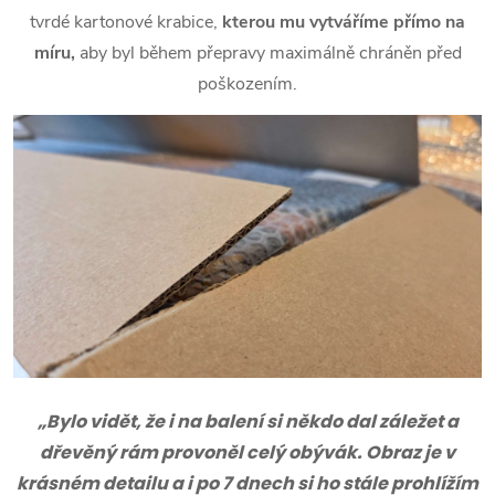
tvrdé kartonové krabice,
kterou mu vytváříme přímo na
míru,
aby byl během přepravy maximálně chráněn před
poškozením.
„Bylo vidět, že i na balení si někdo dal záležet a
dřevěný rám provoněl celý obývák. Obraz je v
krásném detailu a i po 7 dnech si ho stále prohlížím