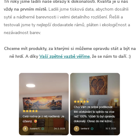
Tři roky jsme ladili naše obrazy k dokonalosti. Kvalita je u nás
vždy na prvním místě.
Ladili jsme tisková data, abychom dosáhli
syté a nádherné barevnosti i velmi detailního rozlišení. Řešili a
testovali jsme ty nejlepší dodavatele rámů, pláten i ekologičnost a
nezávadnost barev.
Chceme mít produkty, za kterými si můžeme opravdu stát a být na
ně hrdí. A díky
Vaší zpětné vazbě věříme
, že se nám to daří. :)