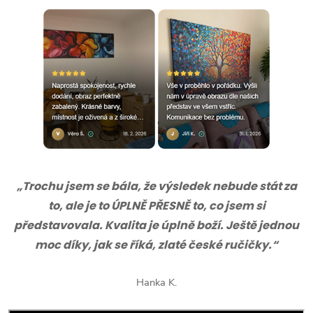
„Trochu jsem se bála, že výsledek nebude stát za
to, ale je to ÚPLNĚ PŘESNĚ to, co jsem si
představovala. Kvalita je úplně boží. Ještě jednou
moc díky, jak se říká, zlaté české ručičky.“
Hanka K.