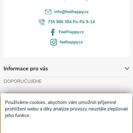
í
info
@
feelhappy.cz
735 966 384 Po-Pá 9-14
FeelHappy.cz
feelhappy.cz
Informace pro vás
DOPORUČUJEME
Cut'n'Glue - papírové modely
Magifešn - dělat svět krásnějším
Používáme cookies, abychom vám umožnili příjemné
Obrazy na plátně na zeď a stěnu do obýváku
prohlížení webu a díky analýze provozu neustále zlepšovali
jeho funkce.
Facebook