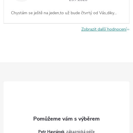
Chystám se ještě na jeden,to už bude čtvrtý od Vás,diky...
Zobrazit další hodnocení
Z
á
p
a
t
Petr Havránek