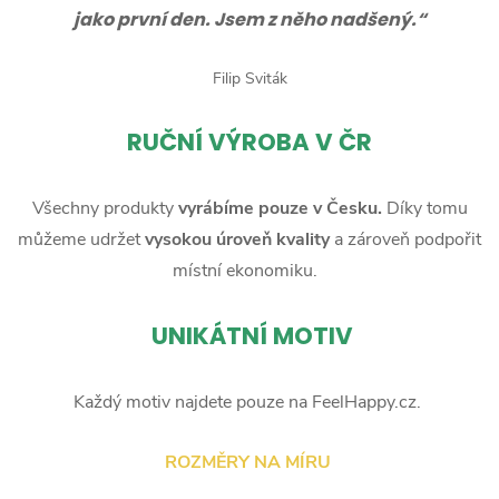
jako první den. Jsem z něho nadšený.“
Filip Sviták
RUČNÍ
VÝROBA V ČR
Všechny produkty
vyrábíme pouze v Česku.
Díky tomu
můžeme udržet
vysokou úroveň kvality
a zároveň podpořit
místní ekonomiku.
UNIKÁTNÍ MOTIV
Každý motiv najdete pouze na FeelHappy.cz.
ROZMĚRY NA MÍRU