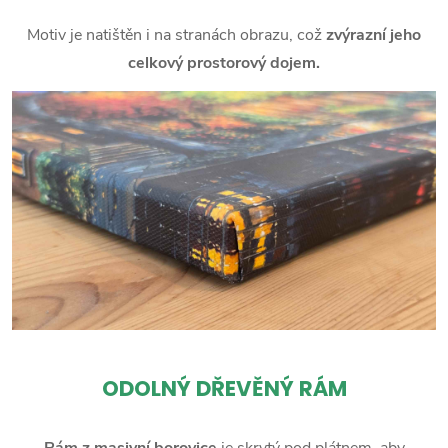
Motiv je natištěn i na stranách obrazu, což
zvýrazní jeho
celkový prostorový dojem.
ODOLNÝ DŘEVĚNÝ RÁM
Rám z masivní borovice
je skrytý pod plátnem, aby