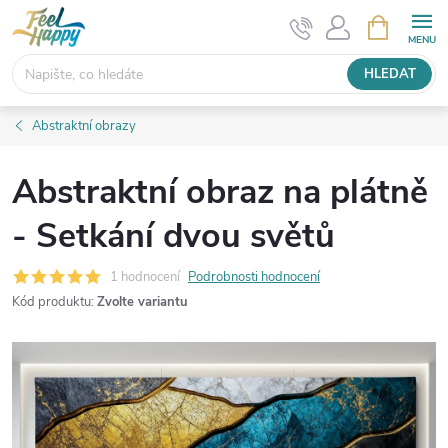
Přejít
NÁKUPNÍ
KOŠÍK
na
obsah
HLEDAT
Abstraktní obrazy
Abstraktní obraz na plátně
- Setkání dvou světů
1 hodnocení
Podrobnosti hodnocení
Kód produktu:
Zvolte variantu