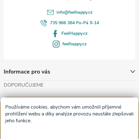
í
info
@
feelhappy.cz
735 966 384 Po-Pá 9-14
FeelHappy.cz
feelhappy.cz
Informace pro vás
DOPORUČUJEME
Cut'n'Glue - papírové modely
Magifešn - dělat svět krásnějším
Používáme cookies, abychom vám umožnili příjemné
Obrazy na plátně na zeď a stěnu do obýváku
prohlížení webu a díky analýze provozu neustále zlepšovali
jeho funkce.
Facebook