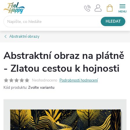
Přejít
NÁKUPNÍ
KOŠÍK
na
obsah
HLEDAT
Abstraktní obrazy
Abstraktní obraz na plátně
- Zlatou cestou k hojnosti
Neohodnoceno
Podrobnosti hodnocení
Kód produktu:
Zvolte variantu