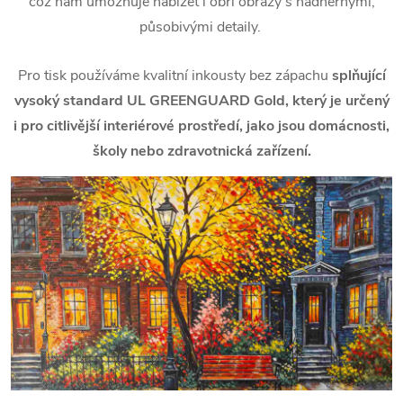
což nám umožňuje nabízet i obří obrazy s nádhernými,
působivými detaily.
Pro tisk používáme kvalitní inkousty bez zápachu
splňující
vysoký standard UL GREENGUARD Gold, který je určený
i pro citlivější interiérové prostředí, jako jsou domácnosti,
školy nebo zdravotnická zařízení.