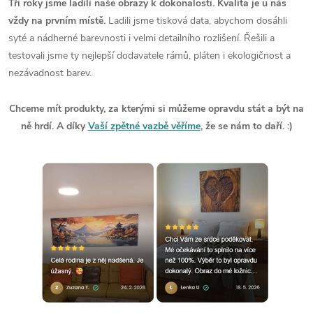
Tři roky jsme ladili naše obrazy k dokonalosti. Kvalita je u nás
vždy na prvním místě.
Ladili jsme tisková data, abychom dosáhli
syté a nádherné barevnosti i velmi detailního rozlišení. Řešili a
testovali jsme ty nejlepší dodavatele rámů, pláten i ekologičnost a
nezávadnost barev.
Chceme mít produkty, za kterými si můžeme opravdu stát a být na
ně hrdí. A díky
Vaší zpětné vazbě věříme
, že se nám to daří. :)