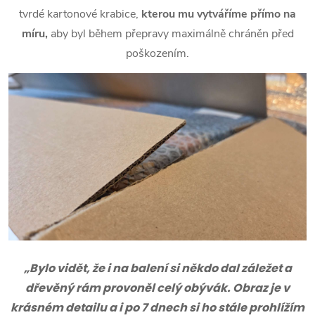
tvrdé kartonové krabice,
kterou mu vytváříme přímo na
míru,
aby byl během přepravy maximálně chráněn před
poškozením.
„Bylo vidět, že i na balení si někdo dal záležet a
dřevěný rám provoněl celý obývák. Obraz je v
krásném detailu a i po 7 dnech si ho stále prohlížím