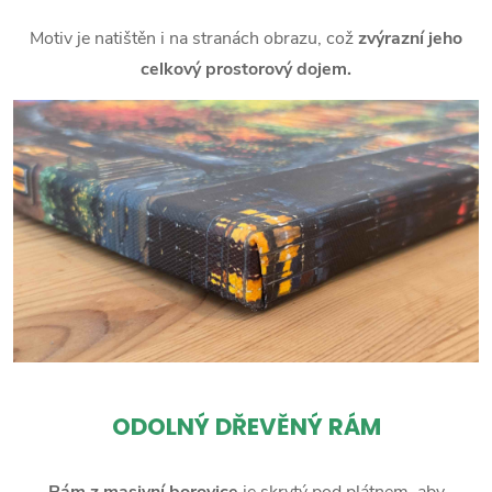
Motiv je natištěn i na stranách obrazu, což
zvýrazní jeho
celkový prostorový dojem.
ODOLNÝ DŘEVĚNÝ RÁM
Rám z masivní borovice
je skrytý pod plátnem, aby