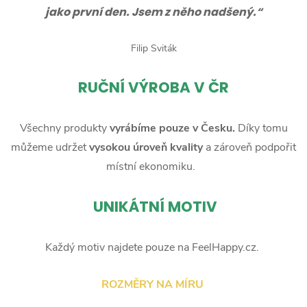
jako první den. Jsem z něho nadšený.“
Filip Sviták
RUČNÍ
VÝROBA V ČR
Všechny produkty
vyrábíme pouze v Česku.
Díky tomu
můžeme udržet
vysokou úroveň kvality
a zároveň podpořit
místní ekonomiku.
UNIKÁTNÍ MOTIV
Každý motiv najdete pouze na FeelHappy.cz.
ROZMĚRY NA MÍRU