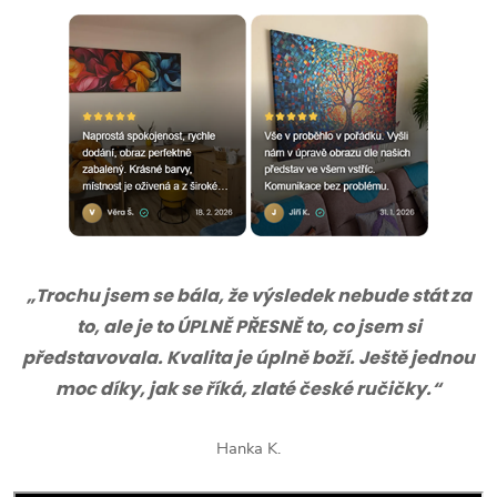
„Trochu jsem se bála, že výsledek nebude stát za
to, ale je to ÚPLNĚ PŘESNĚ to, co jsem si
představovala. Kvalita je úplně boží. Ještě jednou
moc díky, jak se říká, zlaté české ručičky.“
Hanka K.