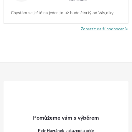
Chystám se ještě na jeden,to už bude čtvrtý od Vás,diky...
Zobrazit další hodnocení
Z
á
p
a
t
Petr Havránek