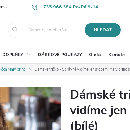
735 966 384 Po-Pá 9-14
lamace
Časté otázky
Obch. podmínky
Ochrana os. údajů
HLEDAT
DOPLŇKY
DÁRKOVÉ POUKAZY
O nás
Kontakt
ička Malý princ
Dámské tričko - Správně vidíme jen srdcem. Malý princ (b
Dámské tr
vidíme jen
(bílé)