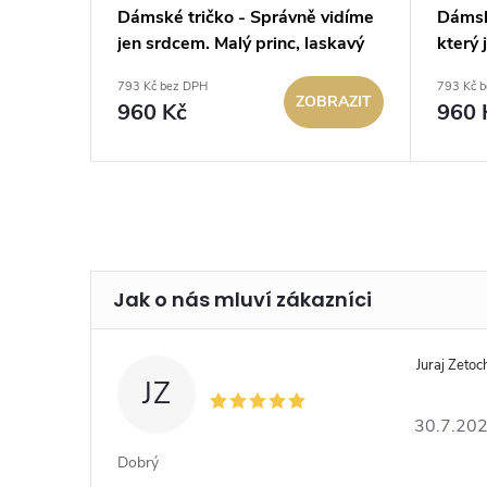
e
Dámské tričko - Správně vidíme
Dámské
lý princ
jen srdcem. Malý princ, laskavý
který 
pohled (černé)
princ 
793 Kč bez DPH
793 Kč 
BRAZIT
ZOBRAZIT
960 Kč
960 
Juraj Zetoc
JZ
30.7.20
Dobrý