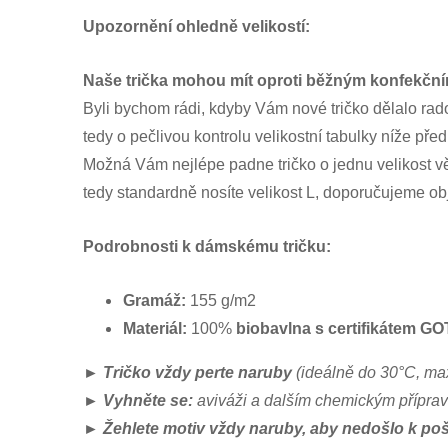
Upozornění ohledně velikostí:
Naše trička mohou mít oproti běžným konfekční
Byli bychom rádi, kdyby Vám nové tričko dělalo rad
tedy o pečlivou kontrolu velikostní tabulky níže p
Možná Vám nejlépe padne tričko o jednu velikost vě
tedy standardně nosíte velikost L, doporučujeme ob
Podrobnosti k dámskému tričku:
Gramáž:
155 g/m2
Materiál:
100%
biobavlna s certifikátem G
►
Tričko vždy perte naruby
(ideálně do 30°C, ma
►
Vyhněte se:
aviváži a dalším chemickým přípra
►
Ž
ehlete motiv vždy naruby, aby nedošlo k po