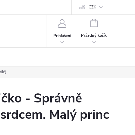
Cookies
60denní garance spokojenosti
Kontakt
CZK
NÁKUPNÍ
KOŠÍK
Prázdný košík
Přihlášení
ílé)
ičko - Správně
 srdcem. Malý princ