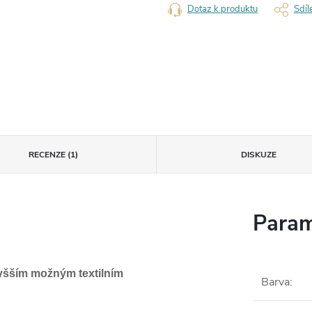
Dotaz k produktu
Sdíl
RECENZE (1)
DISKUZE
Param
jvyšším možným textilním
Barva
: