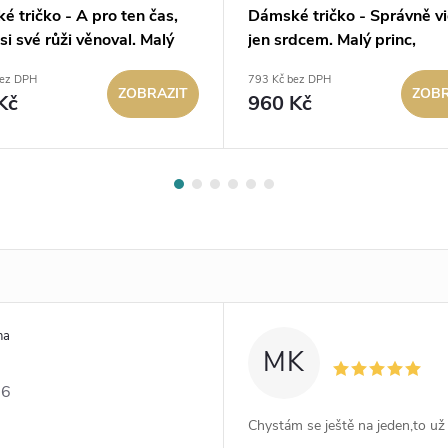
 tričko - A pro ten čas,
Dámské tričko - Správně v
jsi své růži věnoval. Malý
jen srdcem. Malý princ,
(bílé)
Minimalist (černé)
bez DPH
793 Kč bez DPH
ZOBRAZIT
ZOBR
Kč
960 Kč
ha
MK
26
Chystám se ještě na jeden,to už 