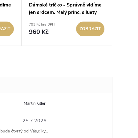
idíme
Dámské tričko - Správně vidíme
Dámské 
jen srdcem. Malý princ, siluety
navždy 
(černé)
(bílé)
793 Kč bez DPH
793 Kč bez
AZIT
ZOBRAZIT
960 Kč
960 K
Martin Kitler
25.7.2026
bude čtvrtý od Vás,diky...