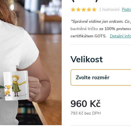
1 hodnocení
Podr
"
Správně vidíme jen srdcem. Co je
bavlněné tričko
ze 100% prstenco
certifikátem GOTS.
Detailní in
Velikost
960 Kč
793 Kč bez DPH
Měrná
cena: