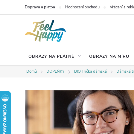
Přejít
Doprava a platba
Hodnocení obchodu
Vrácení a rek
na
obsah
OBRAZY NA PLÁTNĚ
OBRAZY NA MÍRU
Domů
DOPLŇKY
BIO Trička dámská
Dámská tr