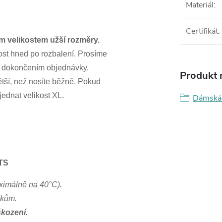
Materiál
:
Certifikát
:
m velikostem užší rozměry.
ost hned po rozbalení. Prosíme
řed dokončením objednávky.
Produkt n
tší, než nosíte běžně. Pokud
jednat velikost XL.
Dámská 
OTS
ximálně na 40°C).
vkům.
škození.