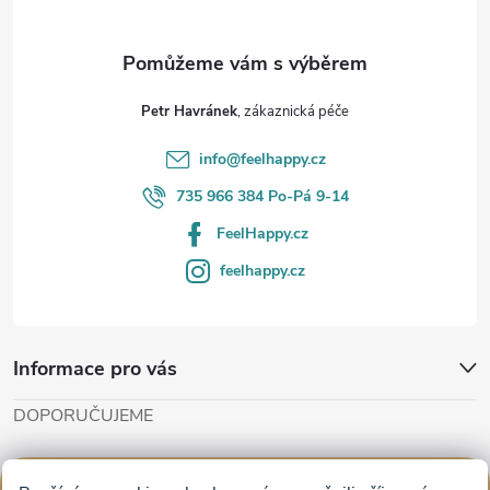
a
t
Petr Havránek
í
info
@
feelhappy.cz
735 966 384 Po-Pá 9-14
FeelHappy.cz
feelhappy.cz
Informace pro vás
DOPORUČUJEME
Cut'n'Glue - papírové modely
Magifešn - dělat svět krásnějším