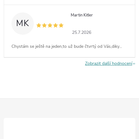
Martin Kitler
MK
25.7.2026
Chystám se ještě na jeden,to už bude čtvrtý od Vás,diky...
Zobrazit další hodnocení
Z
á
p