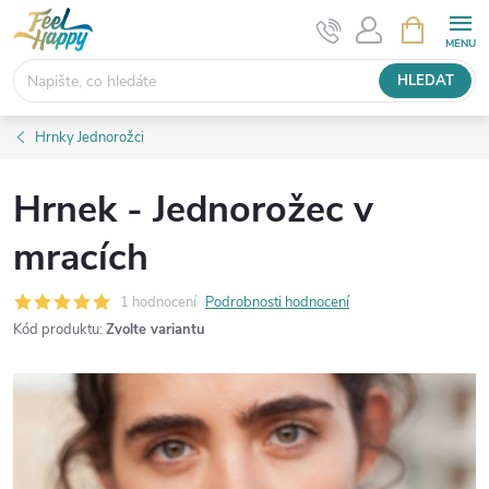
Přejít
NÁKUPNÍ
KOŠÍK
na
obsah
HLEDAT
Hrnky Jednorožci
Hrnek - Jednorožec v
mracích
1 hodnocení
Podrobnosti hodnocení
Kód produktu:
Zvolte variantu