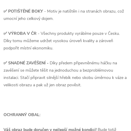
✅ POTIŠTĚNÉ BOKY
- Motiv je natištěn i na stranách obrazu, což
umocní jeho celkový dojem.
✅ VÝROBA V ČR
- Všechny produkty vyrábíme pouze v Česku.
Díky tomu můžeme udržet vysokou úroveň kvality a zároveň
podpořit místní ekonomiku.
✅ SNADNÉ ZAVĚŠENÍ -
Díky předem připevněnému háčku na
zavěšení se můžete těšit na jednoduchou a bezproblémovou
instalaci. Stačí připravit silnější hřebík nebo skobu úměrnou k váze a
velikosti obrazu a pak už jen obraz pověsit.
OCHRANNÝ OBAL:
Váš obraz bude doručen v nejlepší možné kondici!
Bude totiž