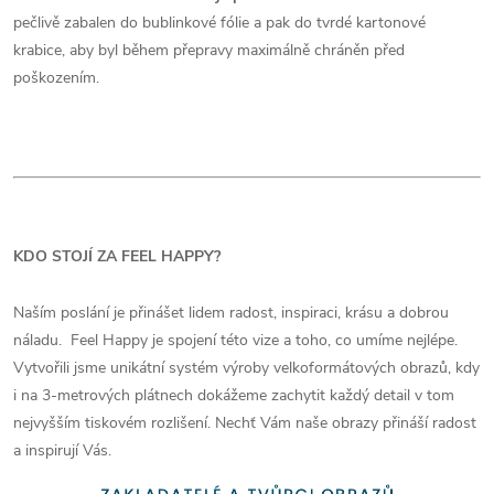
pečlivě zabalen do bublinkové fólie a pak do tvrdé kartonové
krabice, aby byl během přepravy maximálně chráněn před
poškozením.
KDO STOJÍ ZA FEEL HAPPY?
Naším poslání je přinášet lidem radost, inspiraci, krásu a dobrou
náladu. Feel Happy je spojení této vize a toho, co umíme nejlépe.
Vytvořili jsme unikátní systém výroby velkoformátových obrazů, kdy
i na 3-metrových plátnech dokážeme zachytit každý detail v tom
nejvyšším tiskovém rozlišení. Nechť Vám naše obrazy přináší radost
a inspirují Vás.