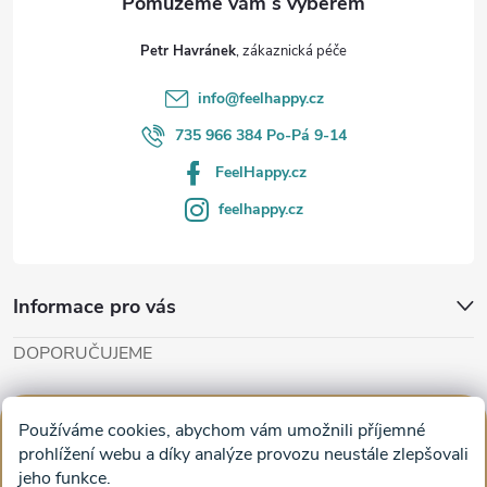
t
Petr Havránek
í
info
@
feelhappy.cz
735 966 384 Po-Pá 9-14
FeelHappy.cz
feelhappy.cz
Informace pro vás
DOPORUČUJEME
Cut'n'Glue - papírové modely
Magifešn - dělat svět krásnějším
Používáme cookies, abychom vám umožnili příjemné
Obrazy na plátně na zeď a stěnu do obýváku
prohlížení webu a díky analýze provozu neustále zlepšovali
jeho funkce.
Facebook