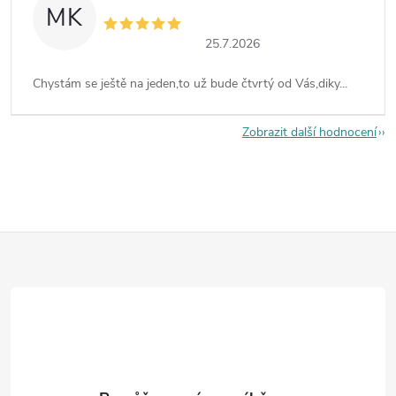
MK
25.7.2026
Chystám se ještě na jeden,to už bude čtvrtý od Vás,diky...
Zobrazit další hodnocení
Z
á
p
a