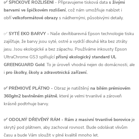
✅ ŠPIČKOVÉ ROZLIŠENÍ
-
Připravujeme tisková data
s živými
barvami ve špičkovém rozlišení
, což nám umožňuje nabízet i
obří
velkoformátové obrazy
s nádhernými, působivými detaily.
✅
SYTÉ EKO BARVY -
Naše devítibarevná Epson technologie tisku
zajišťuje, že barvy jsou syté, ostré a vydrží dlouhá léta bez ztráty
jasu. Jsou ekologické a bez zápachu. Používáme inkousty Epson
UltraChrome GS3 splňující
přísný ekologický standard UL
GREENGUARD Gold
. To je úroveň vhodná nejen do domácnosti, ale
i
pro školky, školy a zdravotnická zařízení.
✅ PRÉMIOVÉ PLÁTNO -
Obraz je natištěný
na bílém prémiovém
360g/m2 bavlněném plátně
, které je velmi trvanlivé a zároveň
krásně podtrhuje barvy.
✅ ODOLNÝ DŘEVĚNÝ RÁM - Rám z masivní trvanlivé borovice
je
skrytý pod plátnem, aby zachoval rovnost. Bude odolávat vlivům
času a bude Vám sloužit v plné kvalitě mnoho let.