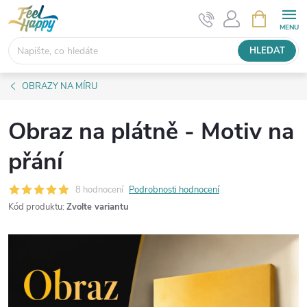
Přejít
NÁKUPNÍ
KOŠÍK
na
obsah
HLEDAT
OBRAZY NA MÍRU
Obraz na plátně - Motiv na
přání
8 hodnocení
Podrobnosti hodnocení
Kód produktu:
Zvolte variantu