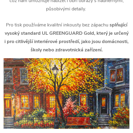
což nám umožňuje nabízet i obří obrazy s nádhernými,
působivými detaily.
Pro tisk používáme kvalitní inkousty bez zápachu
splňující
vysoký standard UL GREENGUARD Gold, který je určený
i pro citlivější interiérové prostředí, jako jsou domácnosti,
školy nebo zdravotnická zařízení.