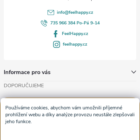
í
info
@
feelhappy.cz
735 966 384 Po-Pá 9-14
FeelHappy.cz
feelhappy.cz
Informace pro vás
DOPORUČUJEME
Cut'n'Glue - papírové modely
Magifešn - dělat svět krásnějším
Používáme cookies, abychom vám umožnili příjemné
Obrazy na plátně na zeď a stěnu do obýváku
prohlížení webu a díky analýze provozu neustále zlepšovali
jeho funkce.
Facebook