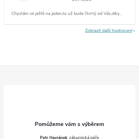
Chystám se ještě na jeden,to už bude čtvrtý od Vás,diky...
Zobrazit další hodnocení
Z
á
p
a
t
Petr Havránek