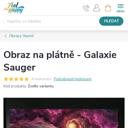
Přejít
NÁKUPNÍ
KOŠÍK
na
obsah
HLEDAT
Obrazy Vesmír
Obraz na plátně - Galaxie
Sauger
4 hodnocení
Podrobnosti hodnocení
Kód produktu:
Zvolte variantu