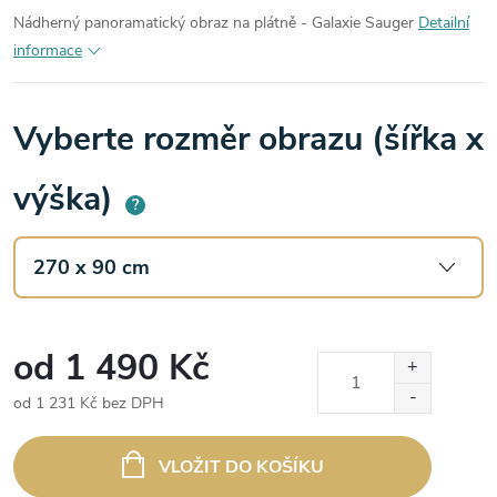
Nádherný panoramatický obraz na plátně - Galaxie Sauger
Detailní
informace
Vyberte rozměr obrazu (šířka x
výška)
?
od
1 490 Kč
od
1 231 Kč
bez DPH
Měrná
cena:
VLOŽIT DO KOŠÍKU