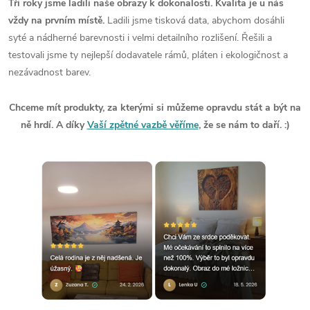
Tři roky jsme ladili naše obrazy k dokonalosti. Kvalita je u nás
vždy na prvním místě.
Ladili jsme tisková data, abychom dosáhli
syté a nádherné barevnosti i velmi detailního rozlišení. Řešili a
testovali jsme ty nejlepší dodavatele rámů, pláten i ekologičnost a
nezávadnost barev.
Chceme mít produkty, za kterými si můžeme opravdu stát a být na
ně hrdí. A díky
Vaší zpětné vazbě věříme
, že se nám to daří. :)