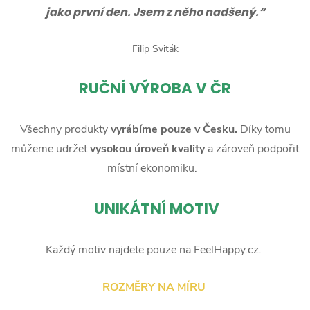
jako první den. Jsem z něho nadšený.“
Filip Sviták
RUČNÍ
VÝROBA V ČR
Všechny produkty
vyrábíme pouze v Česku.
Díky tomu
můžeme udržet
vysokou úroveň kvality
a zároveň podpořit
místní ekonomiku.
UNIKÁTNÍ MOTIV
Každý motiv najdete pouze na FeelHappy.cz.
ROZMĚRY NA MÍRU