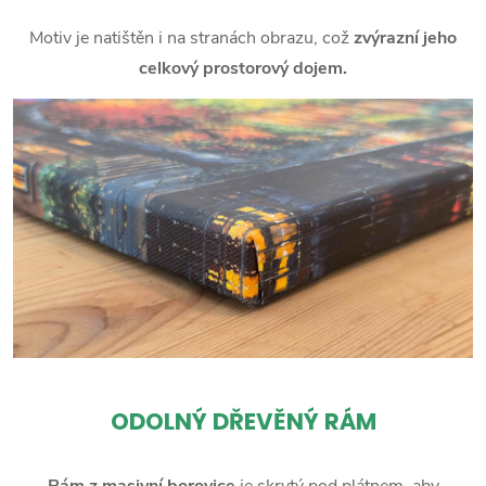
Motiv je natištěn i na stranách obrazu, což
zvýrazní jeho
celkový prostorový dojem.
ODOLNÝ DŘEVĚNÝ RÁM
Rám z masivní borovice
je skrytý pod plátnem, aby