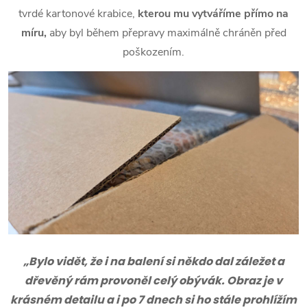
tvrdé kartonové krabice,
kterou mu vytváříme přímo na
míru,
aby byl během přepravy maximálně chráněn před
poškozením.
„Bylo vidět, že i na balení si někdo dal záležet a
dřevěný rám provoněl celý obývák. Obraz je v
krásném detailu a i po 7 dnech si ho stále prohlížím