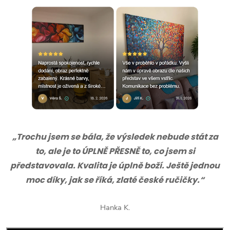
„Trochu jsem se bála, že výsledek nebude stát za
to, ale je to ÚPLNĚ PŘESNĚ to, co jsem si
představovala. Kvalita je úplně boží. Ještě jednou
moc díky, jak se říká, zlaté české ručičky.“
Hanka K.