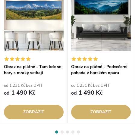
Obraz na plátně - Tam kde se
Obraz na plátně - Podvečerní
hory s mraky setkají
pohoda v horském oparu
od 1 231 Kč bez DPH
od 1 231 Kč bez DPH
1 490 Kč
1 490 Kč
od
od
ZOBRAZIT
ZOBRAZIT