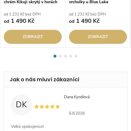
chrám Kikuji skrytý v horách
vrcholky u Blue Lake
od 1 231 Kč bez DPH
od 1 231 Kč bez DPH
1 490 Kč
1 490 Kč
od
od
ZOBRAZIT
ZOBRAZIT
Dana Kyndlová
DK
6.8.2026
Velká spokojenost