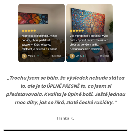
„Trochu jsem se bála, že výsledek nebude stát za
to, ale je to ÚPLNĚ PŘESNĚ to, co jsem si
představovala. Kvalita je úplně boží. Ještě jednou
moc díky, jak se říká, zlaté české ručičky.“
Hanka K.