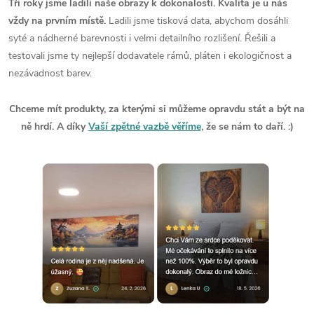
Tři roky jsme ladili naše obrazy k dokonalosti. Kvalita je u nás
vždy na prvním místě.
Ladili jsme tisková data, abychom dosáhli
syté a nádherné barevnosti i velmi detailního rozlišení. Řešili a
testovali jsme ty nejlepší dodavatele rámů, pláten i ekologičnost a
nezávadnost barev.
Chceme mít produkty, za kterými si můžeme opravdu stát a být na
ně hrdí. A díky
Vaší zpětné vazbě věříme
, že se nám to daří. :)