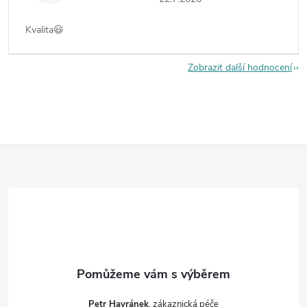
Kvalita😃
Zobrazit další hodnocení
Z
á
p
a
t
Petr Havránek