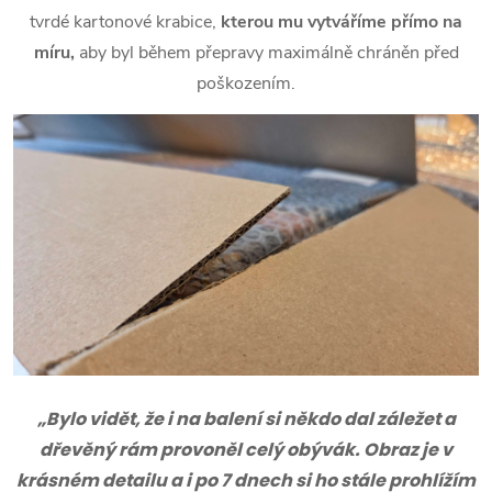
tvrdé kartonové krabice,
kterou mu vytváříme přímo na
míru,
aby byl během přepravy maximálně chráněn před
poškozením.
„Bylo vidět, že i na balení si někdo dal záležet a
dřevěný rám provoněl celý obývák. Obraz je v
krásném detailu a i po 7 dnech si ho stále prohlížím