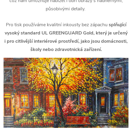
což nám umožňuje nabízet i obří obrazy s nádhernými,
působivými detaily.
Pro tisk používáme kvalitní inkousty bez zápachu
splňující
vysoký standard UL GREENGUARD Gold, který je určený
i pro citlivější interiérové prostředí, jako jsou domácnosti,
školy nebo zdravotnická zařízení.