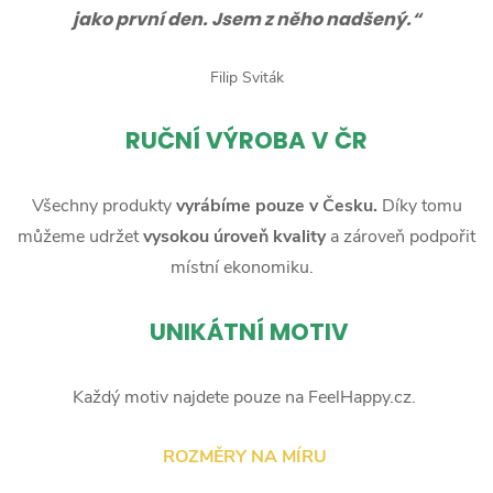
jako první den. Jsem z něho nadšený.“
Filip Sviták
RUČNÍ
VÝROBA V ČR
Všechny produkty
vyrábíme pouze v Česku.
Díky tomu
můžeme udržet
vysokou úroveň kvality
a zároveň podpořit
místní ekonomiku.
UNIKÁTNÍ MOTIV
Každý motiv najdete pouze na FeelHappy.cz.
ROZMĚRY NA MÍRU