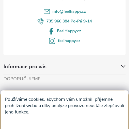
í
info
@
feelhappy.cz
735 966 384 Po-Pá 9-14
FeelHappy.cz
feelhappy.cz
Informace pro vás
DOPORUČUJEME
Cut'n'Glue - papírové modely
Magifešn - dělat svět krásnějším
Používáme cookies, abychom vám umožnili příjemné
Obrazy na plátně na zeď a stěnu do obýváku
prohlížení webu a díky analýze provozu neustále zlepšovali
jeho funkce.
Facebook