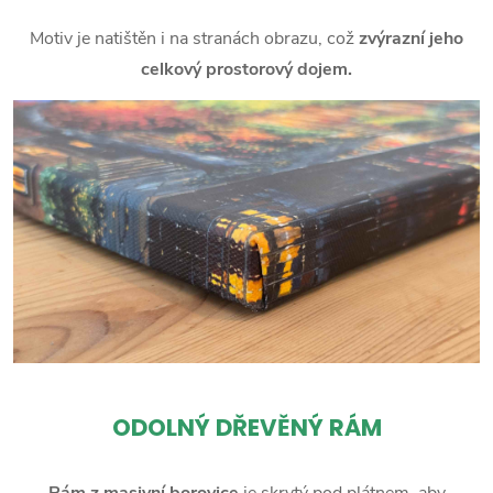
Motiv je natištěn i na stranách obrazu, což
zvýrazní jeho
celkový prostorový dojem.
ODOLNÝ DŘEVĚNÝ RÁM
Rám z masivní borovice
je skrytý pod plátnem, aby