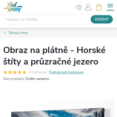
Přejít
NÁKUPNÍ
KOŠÍK
na
obsah
HLEDAT
Obrazy Hory
Obraz na plátně - Horské
štíty a průzračné jezero
4 hodnocení
Podrobnosti hodnocení
Kód produktu:
Zvolte variantu