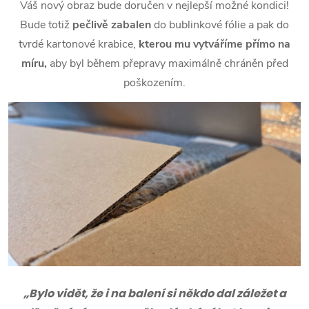
Váš nový obraz bude doručen v nejlepší možné kondici!
Bude totiž
pečlivě zabalen
do bublinkové fólie a pak do
tvrdé kartonové krabice,
kterou mu vytváříme přímo na
míru,
aby byl během přepravy maximálně chráněn před
poškozením.
„Bylo vidět, že i na balení si někdo dal záležet a