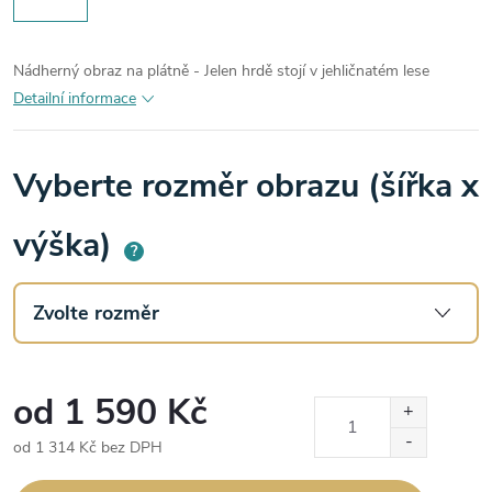
Nádherný obraz na plátně - Jelen hrdě stojí v jehličnatém lese
Detailní informace
Vyberte rozměr obrazu (šířka x
výška)
?
od
1 590 Kč
od
1 314 Kč
bez DPH
Měrná