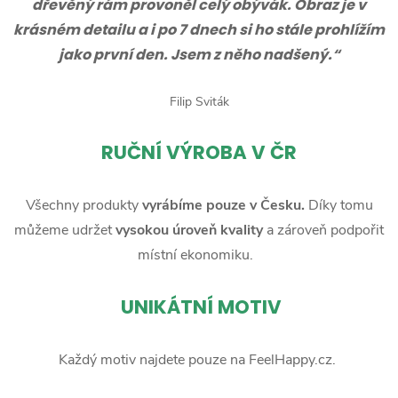
dřevěný rám provoněl celý obývák. Obraz je v
krásném detailu a i po 7 dnech si ho stále prohlížím
jako první den. Jsem z něho nadšený.“
Filip Sviták
RUČNÍ
VÝROBA V ČR
Všechny produkty
vyrábíme pouze v Česku.
Díky tomu
můžeme udržet
vysokou úroveň kvality
a zároveň podpořit
místní ekonomiku.
UNIKÁTNÍ MOTIV
Každý motiv najdete pouze na FeelHappy.cz.