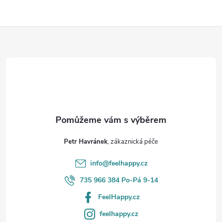
Z
á
p
a
t
Petr Havránek
í
info
@
feelhappy.cz
735 966 384 Po-Pá 9-14
FeelHappy.cz
feelhappy.cz