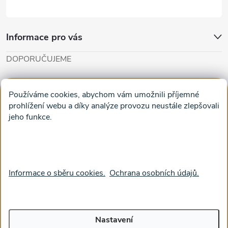
Informace pro vás
DOPORUČUJEME
Cut'n'Glue - papírové modely
Magifešn - dělat svět krásnějším
Používáme cookies, abychom vám umožnili příjemné
Obrazy na plátně na zeď a stěnu do obýváku
prohlížení webu a díky analýze provozu neustále zlepšovali
jeho funkce.
Facebook
Informace o sběru cookies.
Ochrana osobních údajů.
Nastavení