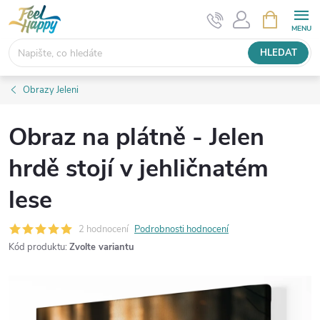
Přejít
NÁKUPNÍ
KOŠÍK
na
obsah
HLEDAT
Obrazy Jeleni
Obraz na plátně - Jelen
hrdě stojí v jehličnatém
lese
2 hodnocení
Podrobnosti hodnocení
Kód produktu:
Zvolte variantu