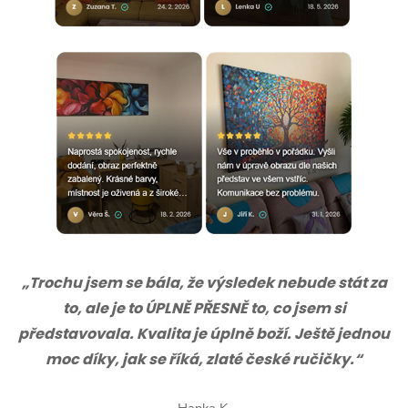
„Trochu jsem se bála, že výsledek nebude stát za
to, ale je to ÚPLNĚ PŘESNĚ to, co jsem si
představovala. Kvalita je úplně boží. Ještě jednou
moc díky, jak se říká, zlaté české ručičky.“
Hanka K.