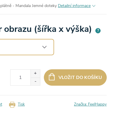
 plátně - Mandala Jemné doteky
Detailní informace
 obrazu (šířka x výška)
?
VLOŽIT DO KOŠÍKU
et
Tisk
Značka:
FeelHappy