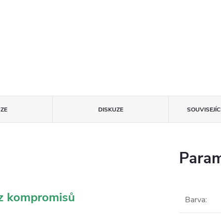
ZE
DISKUZE
SOUVISEJÍ
Param
ez kompromisů
Barva
: