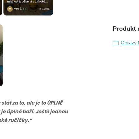
Produkt n
Obrazy 
tát za to, ale je to ÚPLNĚ
 je úplně boží. Ještě jednou
eské ručičky.“