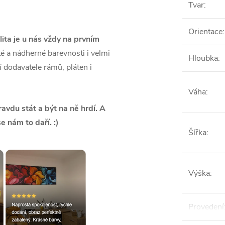
Tvar
:
Orientace
:
lita je u nás vždy na prvním
é a nádherné barevnosti i velmi
Hloubka
:
ší dodavatele rámů, pláten i
Váha
:
vdu stát a být na ně hrdí. A
se nám to daří. :)
Šířka
:
Výška
:
Provedení