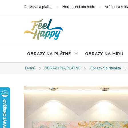
Přejít
Doprava a platba
Hodnocení obchodu
Vrácení a rek
na
obsah
OBRAZY NA PLÁTNĚ
OBRAZY NA MÍRU
Domů
OBRAZY NA PLÁTNĚ
Obrazy Spiritualita