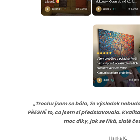
„Trochu jsem se bála, že výsledek nebude s
PŘESNĚ to, co jsem si představovala. Kvalita
moc díky, jak se říká, zlaté č
Hanka K.