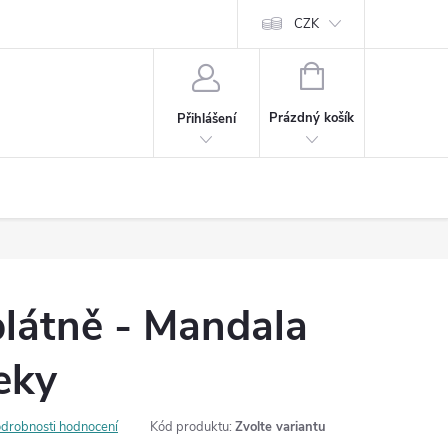
Cookies
60denní garance spokojenosti
Kontakt
CZK
NÁKUPNÍ
KOŠÍK
Prázdný košík
Přihlášení
látně - Mandala
eky
drobnosti hodnocení
Kód produktu:
Zvolte variantu