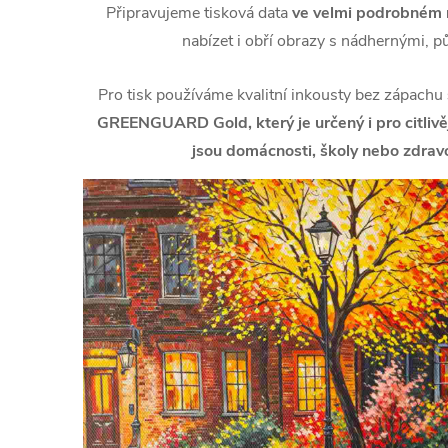
Připravujeme tisková data
ve velmi podrobném r
nabízet i obří obrazy s nádhernými, p
Pro tisk používáme kvalitní inkousty bez zápachu
GREENGUARD Gold, který je určený i pro citlivějš
jsou domácnosti, školy nebo zdravo