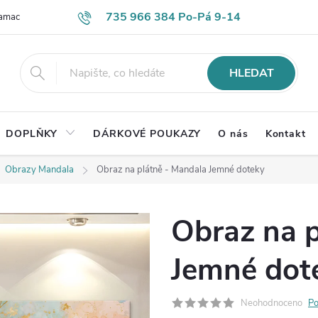
735 966 384 Po-Pá 9-14
lamace
Časté otázky
Obch. podmínky
Ochrana os. údajů
HLEDAT
DOPLŇKY
DÁRKOVÉ POUKAZY
O nás
Kontakt
Obrazy Mandala
Obraz na plátně - Mandala Jemné doteky
Obraz na p
Jemné dot
Neohodnoceno
Po