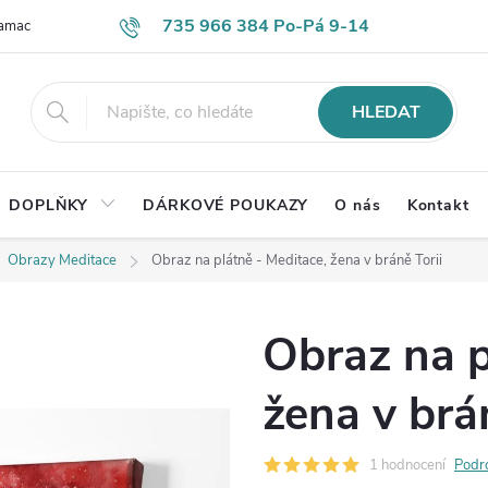
735 966 384 Po-Pá 9-14
lamace
Časté otázky
Obch. podmínky
Ochrana os. údajů
HLEDAT
DOPLŇKY
DÁRKOVÉ POUKAZY
O nás
Kontakt
Obrazy Meditace
Obraz na plátně - Meditace, žena v bráně Torii
Obraz na p
žena v brá
1 hodnocení
Podr