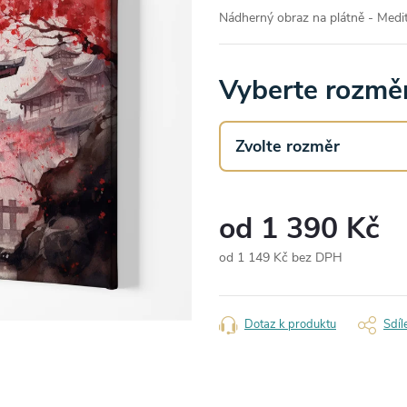
Nádherný obraz na plátně - Medit
Vyberte rozměr
od
1 390 Kč
od
1 149 Kč
bez DPH
Měrná
cena:
Dotaz k produktu
Sdíl