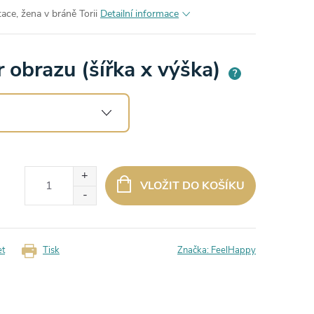
ace, žena v bráně Torii
Detailní informace
 obrazu (šířka x výška)
?
VLOŽIT DO KOŠÍKU
et
Tisk
Značka:
FeelHappy