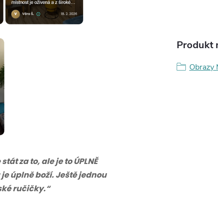
Produkt n
Obrazy 
tát za to, ale je to ÚPLNĚ
 je úplně boží. Ještě jednou
eské ručičky.“