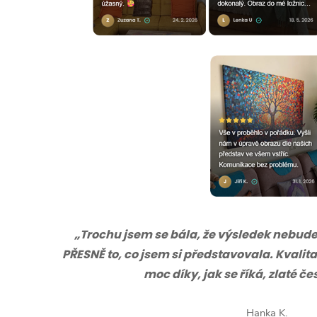
„Trochu jsem se bála, že výsledek nebude s
PŘESNĚ to, co jsem si představovala. Kvalita
moc díky, jak se říká, zlaté č
Hanka K.