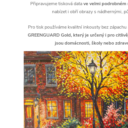
Připravujeme tisková data
ve velmi podrobném r
nabízet i obří obrazy s nádhernými, p
Pro tisk používáme kvalitní inkousty bez zápachu
GREENGUARD Gold, který je určený i pro citlivějš
jsou domácnosti, školy nebo zdravo