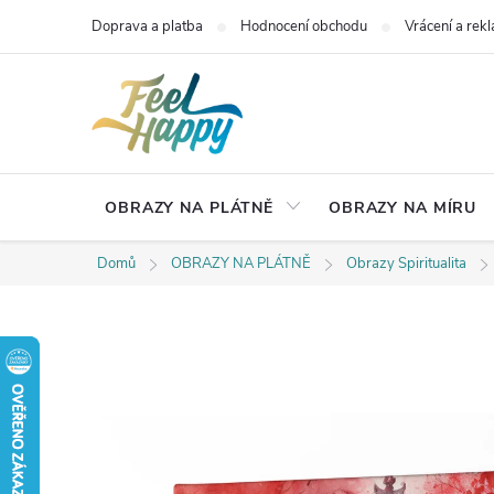
Přejít
Doprava a platba
Hodnocení obchodu
Vrácení a rek
na
obsah
OBRAZY NA PLÁTNĚ
OBRAZY NA MÍRU
Domů
OBRAZY NA PLÁTNĚ
Obrazy Spiritualita