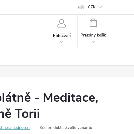
Cookies
60denní garance spokojenosti
Kontakt
CZK
NÁKUPNÍ
KOŠÍK
Prázdný košík
Přihlášení
látně - Meditace,
ně Torii
obnosti hodnocení
Kód produktu:
Zvolte variantu