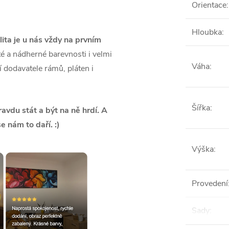
Orientace
:
Hloubka
:
lita je u nás vždy na prvním
é a nádherné barevnosti i velmi
Váha
:
ší dodavatele rámů, pláten i
Šířka
:
vdu stát a být na ně hrdí. A
se nám to daří. :)
Výška
:
Provedení
Sady
: