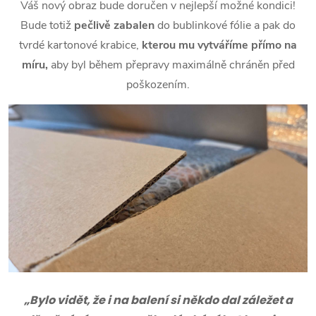
Váš nový obraz bude doručen v nejlepší možné kondici!
Bude totiž
pečlivě zabalen
do bublinkové fólie a pak do
tvrdé kartonové krabice,
kterou mu vytváříme přímo na
míru,
aby byl během přepravy maximálně chráněn před
poškozením.
„Bylo vidět, že i na balení si někdo dal záležet a