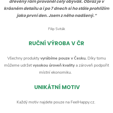
dřevěný rám provoněl celý obývák. Obraz je v
krásném detailu a i po 7 dnech si ho stále prohlížím
jako první den. Jsem z něho nadšený.“
Filip Sviták
RUČNÍ
VÝROBA V ČR
Všechny produkty
vyrábíme pouze v Česku.
Díky tomu
můžeme udržet
vysokou úroveň kvality
a zároveň podpořit
místní ekonomiku.
UNIKÁTNÍ MOTIV
Každý motiv najdete pouze na FeelHappy.cz.