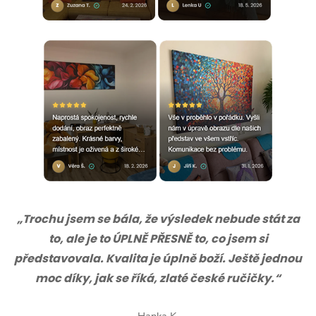
„Trochu jsem se bála, že výsledek nebude stát za
to, ale je to ÚPLNĚ PŘESNĚ to, co jsem si
představovala. Kvalita je úplně boží. Ještě jednou
moc díky, jak se říká, zlaté české ručičky.“
Hanka K.