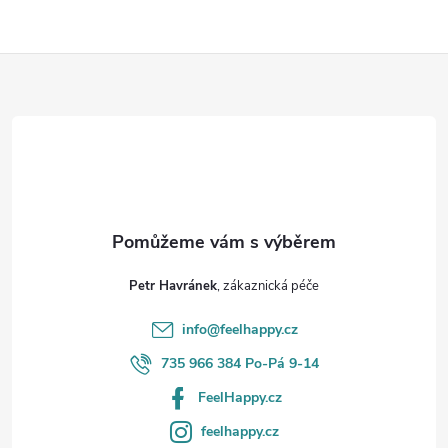
Z
á
p
a
t
Petr Havránek
í
info
@
feelhappy.cz
735 966 384 Po-Pá 9-14
FeelHappy.cz
feelhappy.cz