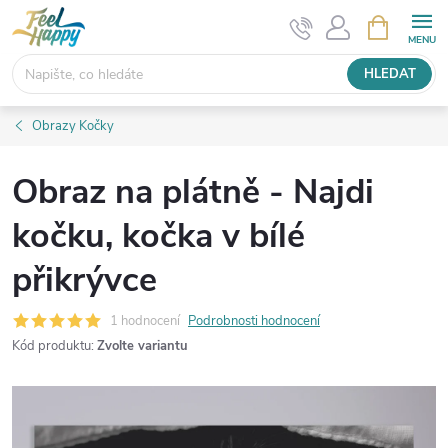
Přejít
NÁKUPNÍ
KOŠÍK
na
obsah
HLEDAT
Obrazy Kočky
Obraz na plátně - Najdi
kočku, kočka v bílé
přikrývce
1 hodnocení
Podrobnosti hodnocení
Kód produktu:
Zvolte variantu