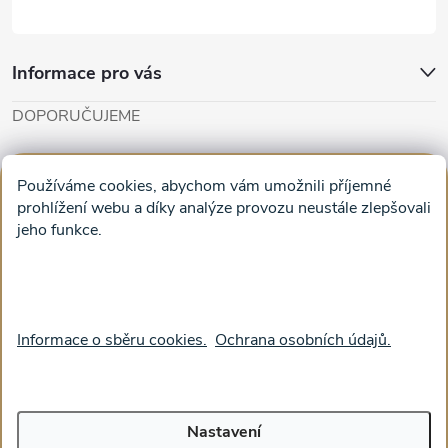
Informace pro vás
DOPORUČUJEME
Cut'n'Glue - papírové modely
Magifešn - dělat svět krásnějším
Používáme cookies, abychom vám umožnili příjemné
Obrazy na plátně na zeď a stěnu do obýváku
prohlížení webu a díky analýze provozu neustále zlepšovali
jeho funkce.
Facebook
Informace o sběru cookies.
Ochrana osobních údajů.
Nastavení