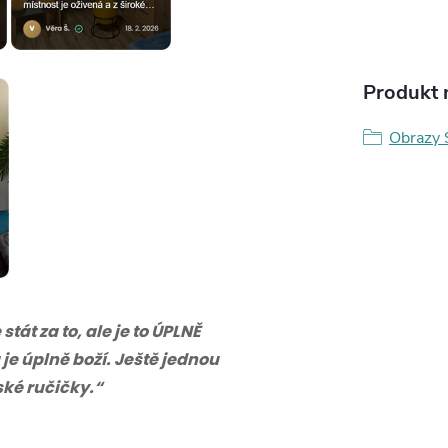
Produkt n
Obrazy 
tát za to, ale je to ÚPLNĚ
 je úplně boží. Ještě jednou
eské ručičky.“