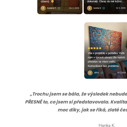
„Trochu jsem se bála, že výsledek nebude s
PŘESNĚ to, co jsem si představovala. Kvalita
moc díky, jak se říká, zlaté č
Hanka K.