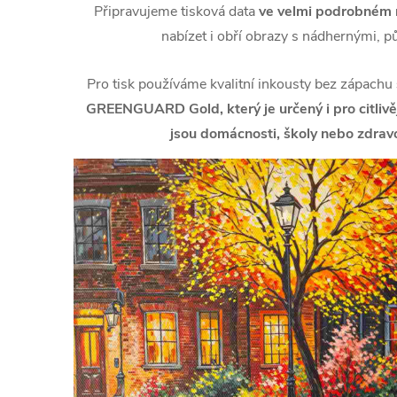
Připravujeme tisková data
ve velmi podrobném r
nabízet i obří obrazy s nádhernými, p
Pro tisk používáme kvalitní inkousty bez zápachu
GREENGUARD Gold, který je určený i pro citlivějš
jsou domácnosti, školy nebo zdravo