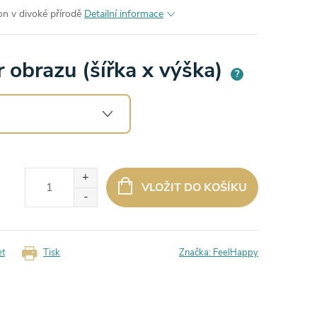
on v divoké přírodě
Detailní informace
 obrazu (šířka x výška)
?
VLOŽIT DO KOŠÍKU
et
Tisk
Značka:
FeelHappy