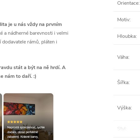
Orientace
:
Motiv
:
lita je u nás vždy na prvním
é a nádherné barevnosti i velmi
Hloubka
:
ší dodavatele rámů, pláten i
Váha
:
vdu stát a být na ně hrdí. A
se nám to daří. :)
Šířka
:
Výška
:
Styl
: