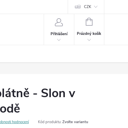
Cookies
60denní garance spokojenosti
Kontakt
CZK
NÁKUPNÍ
KOŠÍK
Prázdný košík
Přihlášení
látně - Slon v
rodě
obnosti hodnocení
Kód produktu:
Zvolte variantu