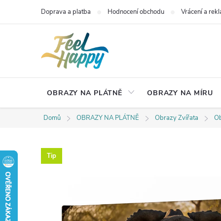
Přejít
Doprava a platba
Hodnocení obchodu
Vrácení a rek
na
obsah
OBRAZY NA PLÁTNĚ
OBRAZY NA MÍRU
Domů
OBRAZY NA PLÁTNĚ
Obrazy Zvířata
Ob
Tip