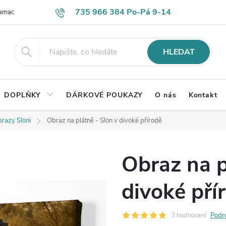
735 966 384 Po-Pá 9-14
lamace
Časté otázky
Obch. podmínky
Ochrana os. údajů
HLEDAT
DOPLŇKY
DÁRKOVÉ POUKAZY
O nás
Kontakt
razy Sloni
Obraz na plátně - Slon v divoké přírodě
Obraz na p
divoké pří
3 hodnocení
Podr