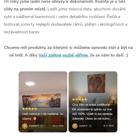
Tři roky jsme ladili naše obrazy k dokonalosti. Kvalita je u nás
vždy na prvním místě.
Ladili jsme tisková data, abychom dosáhli
syté a nádherné barevnosti i velmi detailního rozlišení. Řešili a
testovali jsme ty nejlepší dodavatele rámů, pláten i ekologičnost a
nezávadnost barev.
Chceme mít produkty, za kterými si můžeme opravdu stát a být na
ně hrdí. A díky
Vaší zpětné vazbě věříme
, že se nám to daří. :)