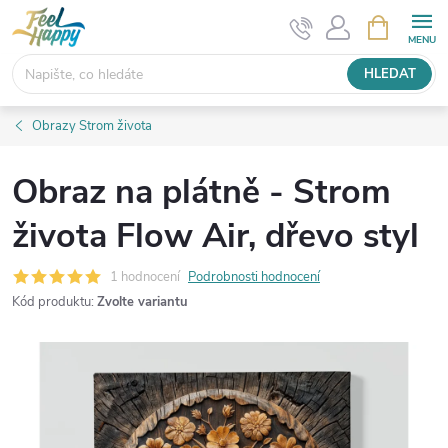
Přejít
NÁKUPNÍ
KOŠÍK
na
obsah
HLEDAT
Obrazy Strom života
Obraz na plátně - Strom
života Flow Air, dřevo styl
1 hodnocení
Podrobnosti hodnocení
Kód produktu:
Zvolte variantu