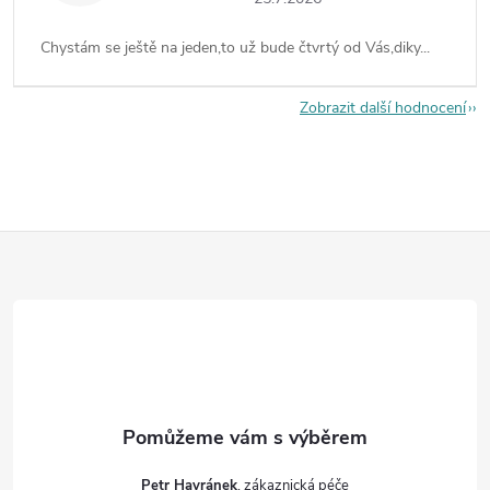
Chystám se ještě na jeden,to už bude čtvrtý od Vás,diky...
Zobrazit další hodnocení
Z
á
p
a
t
Petr Havránek