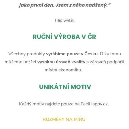
jako první den. Jsem z něho nadšený.“
Filip Sviták
RUČNÍ
VÝROBA V ČR
Všechny produkty
vyrábíme pouze v Česku.
Díky tomu
můžeme udržet
vysokou úroveň kvality
a zároveň podpořit
místní ekonomiku.
UNIKÁTNÍ MOTIV
Každý motiv najdete pouze na FeelHappy.cz.
ROZMĚRY NA MÍRU