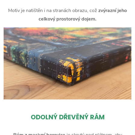
Motiv je natištěn i na stranách obrazu, což
zvýrazní jeho
celkový prostorový dojem.
ODOLNÝ DŘEVĚNÝ RÁM
Rám z masivní borovice
je skrytý pod plátnem, aby