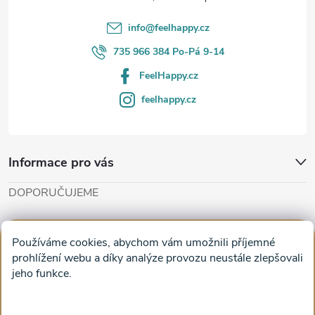
í
info
@
feelhappy.cz
735 966 384 Po-Pá 9-14
FeelHappy.cz
feelhappy.cz
Informace pro vás
DOPORUČUJEME
Cut'n'Glue - papírové modely
Magifešn - dělat svět krásnějším
Používáme cookies, abychom vám umožnili příjemné
Obrazy na plátně na zeď a stěnu do obýváku
prohlížení webu a díky analýze provozu neustále zlepšovali
jeho funkce.
Facebook