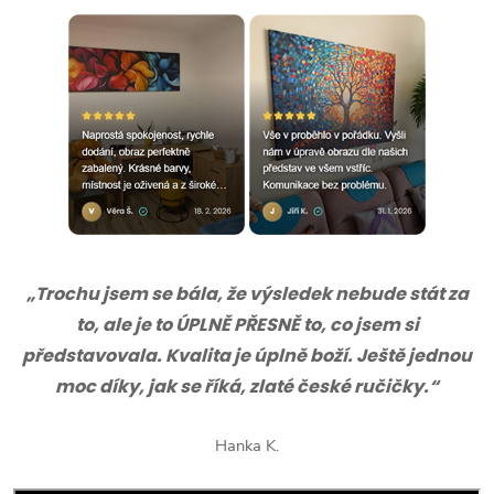
„Trochu jsem se bála, že výsledek nebude stát za
to, ale je to ÚPLNĚ PŘESNĚ to, co jsem si
představovala. Kvalita je úplně boží. Ještě jednou
moc díky, jak se říká, zlaté české ručičky.“
Hanka K.