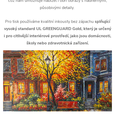
což nám umožňuje nabízet i obří obrazy s nádhernými,
působivými detaily.
Pro tisk používáme kvalitní inkousty bez zápachu
splňující
vysoký standard UL GREENGUARD Gold, který je určený
i pro citlivější interiérové prostředí, jako jsou domácnosti,
školy nebo zdravotnická zařízení.