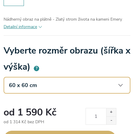
Nádherný obraz na plátně - Zlatý strom života na kameni Emery
Detailní informace
Vyberte rozměr obrazu (šířka x
výška)
?
od
1 590 Kč
od
1 314 Kč
bez DPH
Měrná