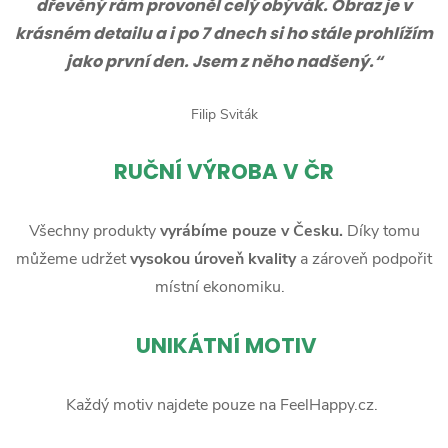
dřevěný rám provoněl celý obývák. Obraz je v
krásném detailu a i po 7 dnech si ho stále prohlížím
jako první den. Jsem z něho nadšený.“
Filip Sviták
RUČNÍ
VÝROBA V ČR
Všechny produkty
vyrábíme pouze v Česku.
Díky tomu
můžeme udržet
vysokou úroveň kvality
a zároveň podpořit
místní ekonomiku.
UNIKÁTNÍ MOTIV
Každý motiv najdete pouze na FeelHappy.cz.