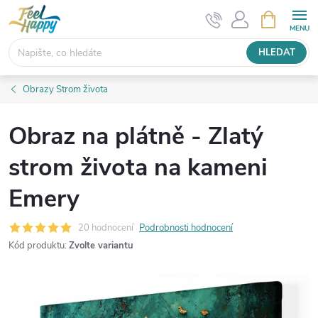
Přejít
NÁKUPNÍ
KOŠÍK
na
obsah
HLEDAT
Obrazy Strom života
Obraz na plátně - Zlatý
strom života na kameni
Emery
20 hodnocení
Podrobnosti hodnocení
Kód produktu:
Zvolte variantu