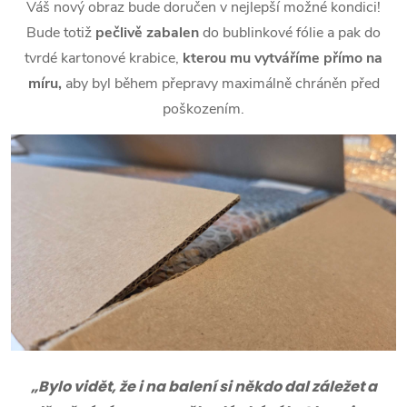
Váš nový obraz bude doručen v nejlepší možné kondici!
Bude totiž
pečlivě zabalen
do bublinkové fólie a pak do
tvrdé kartonové krabice,
kterou mu vytváříme přímo na
míru,
aby byl během přepravy maximálně chráněn před
poškozením.
„Bylo vidět, že i na balení si někdo dal záležet a