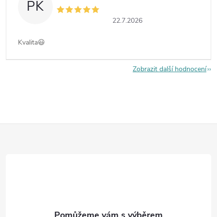
PK
22.7.2026
Kvalita😃
Zobrazit další hodnocení
Z
á
p
a