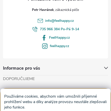
t
Petr Havránek
í
info
@
feelhappy.cz
735 966 384 Po-Pá 9-14
FeelHappy.cz
feelhappy.cz
Informace pro vás
DOPORUČUJEME
Cut'n'Glue - papírové modely
Magifešn - dělat svět krásnějším
Používáme cookies, abychom vám umožnili příjemné
Obrazy na plátně na zeď a stěnu do obýváku
prohlížení webu a díky analýze provozu neustále zlepšovali
jeho funkce.
Facebook