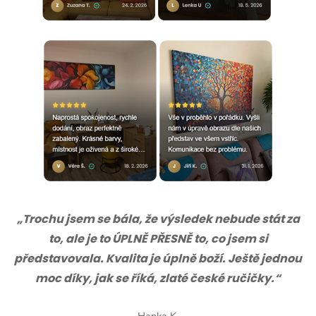
„Trochu jsem se bála, že výsledek nebude stát za
to, ale je to ÚPLNĚ PŘESNĚ to, co jsem si
představovala. Kvalita je úplně boží. Ještě jednou
moc díky, jak se říká, zlaté české ručičky.“
Hanka K.