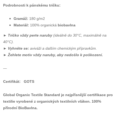
Podrobnosti k pánskému tričku:
Gramáž:
180 g/m2
Materiál:
100% organická
biobavlna
►
Tričko vždy perte naruby
(ideálně do 30°C, maximálně na
40°C).
►
Vyhněte se:
aviváži a dalším chemickým přípravkům.
►
Ž
ehlete motiv vždy naruby, aby nedošlo k poškození.
—
Certifikát: GOTS
Global Organic Textile Standard je nejpřísnější certifikace pro
textilie vyrobené z organických textilních vláken. 100%
přírodní BioBavlna.