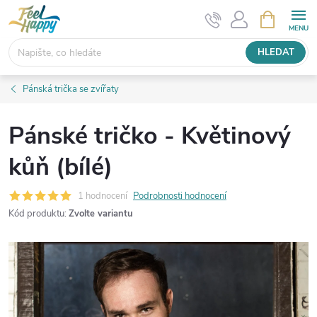
Přejít
NÁKUPNÍ
KOŠÍK
na
obsah
HLEDAT
Pánská trička se zvířaty
Pánské tričko - Květinový
kůň (bílé)
1 hodnocení
Podrobnosti hodnocení
Kód produktu:
Zvolte variantu