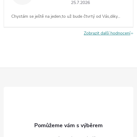
25.7.2026
Chystám se ještě na jeden,to už bude čtvrtý od Vás,diky...
Zobrazit další hodnocení
Z
á
p
a
t