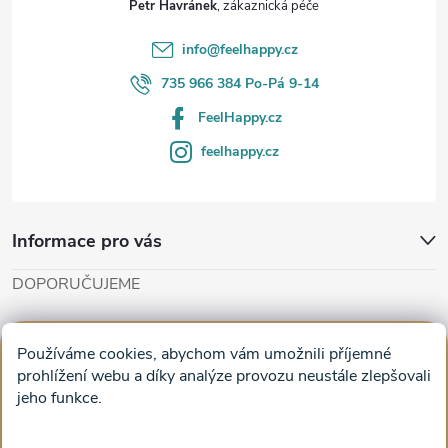
Petr Havránek
í
info
@
feelhappy.cz
735 966 384 Po-Pá 9-14
FeelHappy.cz
feelhappy.cz
Informace pro vás
DOPORUČUJEME
Cut'n'Glue - papírové modely
Magifešn - dělat svět krásnějším
Používáme cookies, abychom vám umožnili příjemné
Obrazy na plátně na zeď a stěnu do obýváku
prohlížení webu a díky analýze provozu neustále zlepšovali
jeho funkce.
Facebook