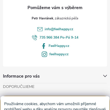
a
t
Petr Havránek
í
info
@
feelhappy.cz
735 966 384 Po-Pá 9-14
FeelHappy.cz
feelhappy.cz
Informace pro vás
DOPORUČUJEME
Cut'n'Glue - papírové modely
Magifešn - dělat svět krásnějším
Používáme cookies, abychom vám umožnili příjemné
Obrazy na plátně na zeď a stěnu do obýváku
prohlížení webu a díky analýze provozu neustále zlepšovali