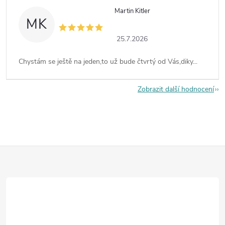
Martin Kitler
MK
25.7.2026
Chystám se ještě na jeden,to už bude čtvrtý od Vás,diky...
Zobrazit další hodnocení
Z
á
p