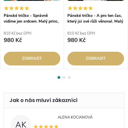
Pánské tričko - Správně
Pánské tričko - A pro ten čas,
vidíme jen srdcem. Malý princ,
který jsi své růži věnoval. Malý
siluety (černé)
princ (bílé)
810 Kč bez DPH
810 Kč bez DPH
980 Kč
980 Kč
ZOBRAZIT
ZOBRAZIT
ALENA KOCIANOVÁ
AK