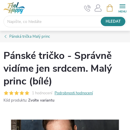
Přejít
NÁKUPNÍ
KOŠÍK
na
obsah
HLEDAT
Pánská trička Malý princ
Pánské tričko - Správně
vidíme jen srdcem. Malý
princ (bílé)
1 hodnocení
Podrobnosti hodnocení
Kód produktu:
Zvolte variantu