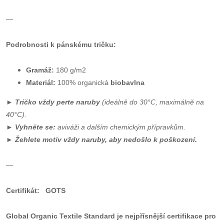
—
Podrobnosti k pánskému tričku:
Gramáž:
180 g/m2
Materiál:
100% organická
biobavlna
►
Tričko vždy perte naruby
(ideálně do 30°C, maximálně na
40°C).
►
Vyhněte se:
aviváži a dalším chemickým přípravkům.
►
Ž
ehlete motiv vždy naruby, aby nedošlo k poškození.
—
Certifikát: GOTS
Global Organic Textile Standard je nejpřísnější certifikace pro