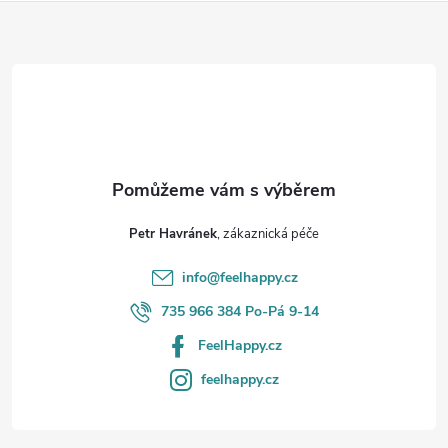
Z
á
p
a
t
Petr Havránek
í
info
@
feelhappy.cz
735 966 384 Po-Pá 9-14
FeelHappy.cz
feelhappy.cz