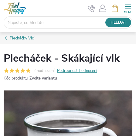
Přejít
NÁKUPNÍ
KOŠÍK
na
obsah
HLEDAT
Plecháčky Vlci
Plecháček - Skákající vlk
2 hodnocení
Podrobnosti hodnocení
Kód produktu:
Zvolte variantu