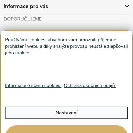
Informace pro vás
DOPORUČUJEME
Cut'n'Glue - papírové modely
Magifešn - dělat svět krásnějším
Používáme cookies, abychom vám umožnili příjemné
Obrazy na plátně na zeď a stěnu do obýváku
prohlížení webu a díky analýze provozu neustále zlepšovali
jeho funkce.
Facebook
Informace o sběru cookies.
Ochrana osobních údajů.
Nastavení