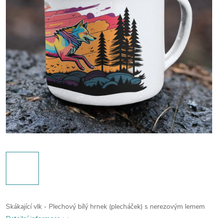
Skákající vlk - Plechový bílý hrnek (plecháček) s nerezovým lemem