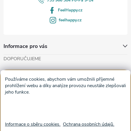
735 966 384 Po-Pá 9-14
FeelHappy.cz
feelhappy.cz
Informace pro vás
DOPORUČUJEME
Cut'n'Glue - papírové modely
Magifešn - dělat svět krásnějším
Používáme cookies, abychom vám umožnili příjemné
Obrazy na plátně na zeď a stěnu do obýváku
prohlížení webu a díky analýze provozu neustále zlepšovali
jeho funkce.
Facebook
Informace o sběru cookies.
Ochrana osobních údajů.