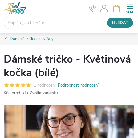
Přejít
NÁKUPNÍ
KOŠÍK
na
obsah
HLEDAT
Dámská trička se zvířaty
Dámské tričko - Květinová
kočka (bílé)
1 hodnocení
Podrobnosti hodnocení
Kód produktu:
Zvolte variantu