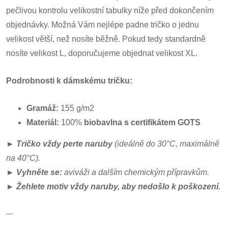
pečlivou kontrolu velikostní tabulky níže před dokončením
objednávky. Možná Vám nejlépe padne tričko o jednu
velikost větší, než nosíte běžně. Pokud tedy standardně
nosíte velikost L, doporučujeme objednat velikost XL.
Podrobnosti k dámskému tričku:
Gramáž:
155 g/m2
Materiál:
100%
biobavlna s certifikátem GOTS
►
Tričko vždy perte naruby
(ideálně do 30°C, maximálně
na 40°C).
►
Vyhněte se:
aviváži a dalším chemickým přípravkům.
►
Ž
ehlete motiv vždy naruby, aby nedošlo k poškození.
—