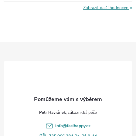
Zobrazit další hodnocení
Z
á
p
a
t
Petr Havránek
í
info
@
feelhappy.cz