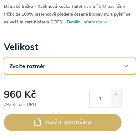
Dámské tričko - Květinová kočka (bílé)
Kvalitní BIO bavlněné
tričko
ze 100% prstencově předené česané biobavlny, a pyšní se
nejvyšším certifikátem GOTS.
Detailní informace
Velikost
960 Kč
793 Kč bez DPH
Měrná
cena:
VLOŽIT DO KOŠÍKU