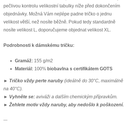
pečlivou kontrolu velikostní tabulky níže před dokončením
objednávky. Možná Vám nejlépe padne tričko o jednu
velikost větší, než nosíte běžně. Pokud tedy standardně
nosíte velikost L, doporučujeme objednat velikost XL.
Podrobnosti k dámskému tričku:
Gramáž:
155 g/m2
Materiál:
100%
biobavlna s certifikátem GOTS
►
Tričko vždy perte naruby
(ideálně do 30°C, maximálně
na 40°C).
►
Vyhněte se:
aviváži a dalším chemickým přípravkům.
►
Ž
ehlete motiv vždy naruby, aby nedošlo k poškození.
—