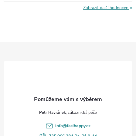
Zobrazit další hodnocení
Z
á
p
a
t
Petr Havránek
í
info
@
feelhappy.cz