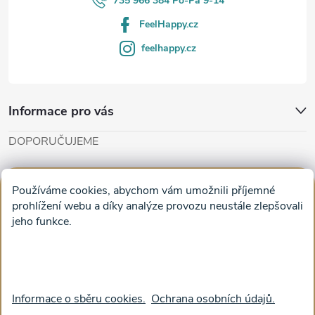
735 966 384 Po-Pá 9-14
FeelHappy.cz
feelhappy.cz
Informace pro vás
DOPORUČUJEME
Cut'n'Glue - papírové modely
Magifešn - dělat svět krásnějším
Používáme cookies, abychom vám umožnili příjemné
Obrazy na plátně na zeď a stěnu do obýváku
prohlížení webu a díky analýze provozu neustále zlepšovali
jeho funkce.
Facebook
Informace o sběru cookies.
Ochrana osobních údajů.