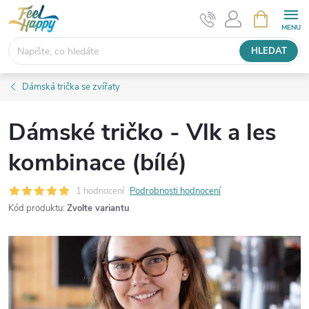
Přejít
NÁKUPNÍ
KOŠÍK
na
obsah
HLEDAT
Dámská trička se zvířaty
Dámské tričko - Vlk a les
kombinace (bílé)
1 hodnocení
Podrobnosti hodnocení
Kód produktu:
Zvolte variantu