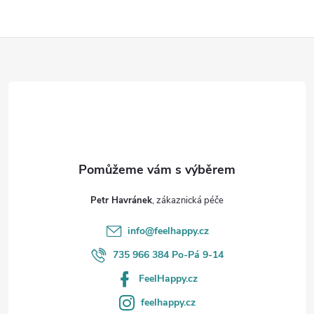
Z
á
p
a
t
Petr Havránek
í
info
@
feelhappy.cz
735 966 384 Po-Pá 9-14
FeelHappy.cz
feelhappy.cz