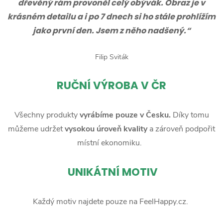
dřevěný rám provoněl celý obývák. Obraz je v
krásném detailu a i po 7 dnech si ho stále prohlížím
jako první den. Jsem z něho nadšený.“
Filip Sviták
RUČNÍ
VÝROBA V ČR
Všechny produkty
vyrábíme pouze v Česku.
Díky tomu
můžeme udržet
vysokou úroveň kvality
a zároveň podpořit
místní ekonomiku.
UNIKÁTNÍ MOTIV
Každý motiv najdete pouze na FeelHappy.cz.