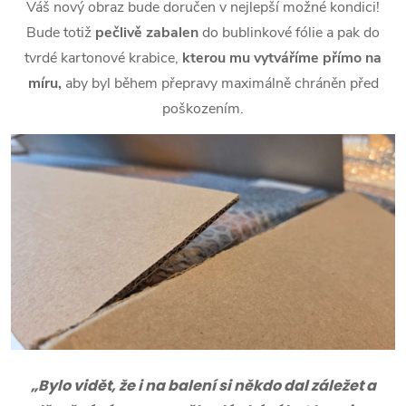
Váš nový obraz bude doručen v nejlepší možné kondici!
Bude totiž
pečlivě zabalen
do bublinkové fólie a pak do
tvrdé kartonové krabice,
kterou mu vytváříme přímo na
míru,
aby byl během přepravy maximálně chráněn před
poškozením.
„Bylo vidět, že i na balení si někdo dal záležet a