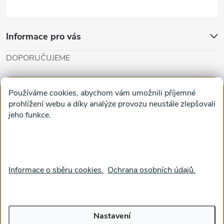
Informace pro vás
DOPORUČUJEME
Cut'n'Glue - papírové modely
Magifešn - dělat svět krásnějším
Používáme cookies, abychom vám umožnili příjemné
Obrazy na plátně na zeď a stěnu do obýváku
prohlížení webu a díky analýze provozu neustále zlepšovali
jeho funkce.
Facebook
Informace o sběru cookies.
Ochrana osobních údajů.
Nastavení