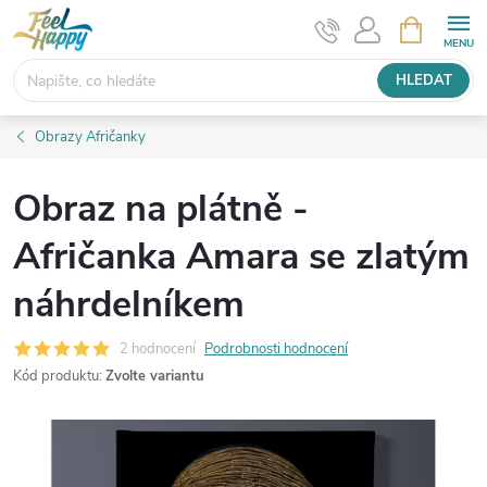
Přejít
NÁKUPNÍ
KOŠÍK
na
obsah
HLEDAT
Obrazy Afričanky
Obraz na plátně -
Afričanka Amara se zlatým
náhrdelníkem
2 hodnocení
Podrobnosti hodnocení
Kód produktu:
Zvolte variantu