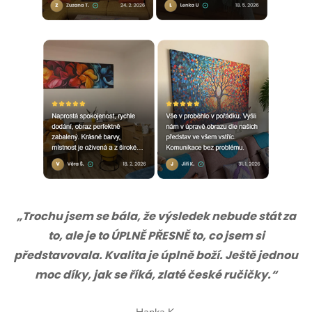
„Trochu jsem se bála, že výsledek nebude stát za
to, ale je to ÚPLNĚ PŘESNĚ to, co jsem si
představovala. Kvalita je úplně boží. Ještě jednou
moc díky, jak se říká, zlaté české ručičky.“
Hanka K.