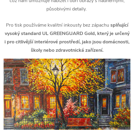
což nám umožňuje nabízet i obří obrazy s nádhernými,
působivými detaily.
Pro tisk používáme kvalitní inkousty bez zápachu
splňující
vysoký standard UL GREENGUARD Gold, který je určený
i pro citlivější interiérové prostředí, jako jsou domácnosti,
školy nebo zdravotnická zařízení.