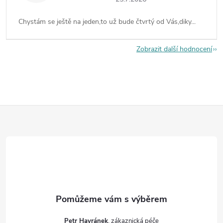
Chystám se ještě na jeden,to už bude čtvrtý od Vás,diky...
Zobrazit další hodnocení
Z
á
p
a
t
Petr Havránek