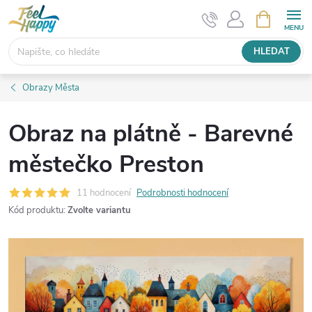
Přejít
NÁKUPNÍ
KOŠÍK
na
obsah
HLEDAT
Obrazy Města
Obraz na plátně - Barevné
městečko Preston
11 hodnocení
Podrobnosti hodnocení
Kód produktu:
Zvolte variantu