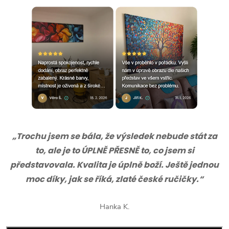
„Trochu jsem se bála, že výsledek nebude stát za
to, ale je to ÚPLNĚ PŘESNĚ to, co jsem si
představovala. Kvalita je úplně boží. Ještě jednou
moc díky, jak se říká, zlaté české ručičky.“
Hanka K.