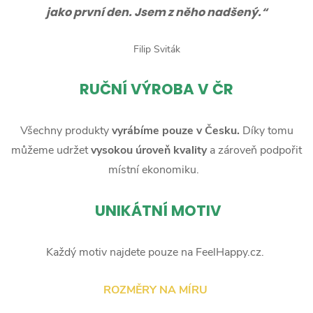
jako první den. Jsem z něho nadšený.“
Filip Sviták
RUČNÍ
VÝROBA V ČR
Všechny produkty
vyrábíme pouze v Česku.
Díky tomu
můžeme udržet
vysokou úroveň kvality
a zároveň podpořit
místní ekonomiku.
UNIKÁTNÍ MOTIV
Každý motiv najdete pouze na FeelHappy.cz.
ROZMĚRY NA MÍRU