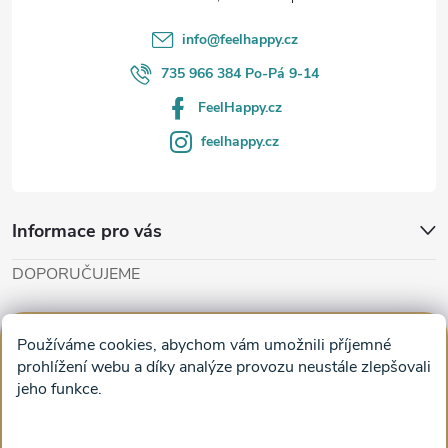
í
info
@
feelhappy.cz
735 966 384 Po-Pá 9-14
FeelHappy.cz
feelhappy.cz
Informace pro vás
DOPORUČUJEME
Cut'n'Glue - papírové modely
Magifešn - dělat svět krásnějším
Používáme cookies, abychom vám umožnili příjemné
Obrazy na plátně na zeď a stěnu do obýváku
prohlížení webu a díky analýze provozu neustále zlepšovali
jeho funkce.
Facebook