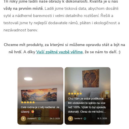
Tři roky jsme ladili naše obrazy k dokonalosti. Kvalita je u nás
vždy na prvním místě.
Ladili jsme tisková data, abychom dosáhli
syté a nádherné barevnosti i velmi detailního rozlišení. Řešili a
testovali jsme ty nejlepší dodavatele rámů, pláten i ekologičnost a
nezávadnost barev.
Chceme mít produkty, za kterými si můžeme opravdu stát a být na
ně hrdí. A díky
Vaší zpětné vazbě věříme
, že se nám to daří. :)