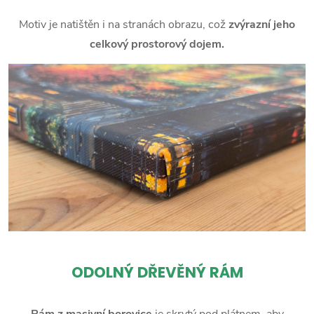
Motiv je natištěn i na stranách obrazu, což
zvýrazní jeho
celkový prostorový dojem.
ODOLNÝ DŘEVĚNÝ RÁM
Rám z masivní borovice
je skrytý pod plátnem, aby