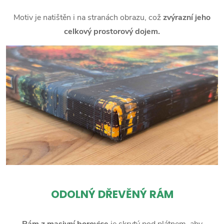
Motiv je natištěn i na stranách obrazu, což
zvýrazní jeho
celkový prostorový dojem.
ODOLNÝ DŘEVĚNÝ RÁM
Rám z masivní borovice
je skrytý pod plátnem, aby