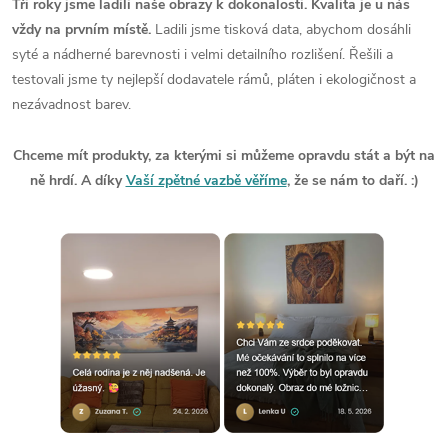
Tři roky jsme ladili naše obrazy k dokonalosti. Kvalita je u nás
vždy na prvním místě.
Ladili jsme tisková data, abychom dosáhli
syté a nádherné barevnosti i velmi detailního rozlišení. Řešili a
testovali jsme ty nejlepší dodavatele rámů, pláten i ekologičnost a
nezávadnost barev.
Chceme mít produkty, za kterými si můžeme opravdu stát a být na
ně hrdí. A díky
Vaší zpětné vazbě věříme
, že se nám to daří. :)