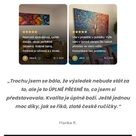
„Trochu jsem se bála, že výsledek nebude stát za
to, ale je to ÚPLNĚ PŘESNĚ to, co jsem si
představovala. Kvalita je úplně boží. Ještě jednou
moc díky, jak se říká, zlaté české ručičky.“
Hanka K.