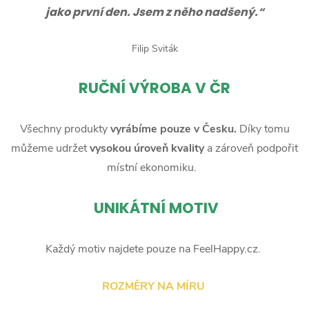
jako první den. Jsem z něho nadšený.“
Filip Sviták
RUČNÍ
VÝROBA V ČR
Všechny produkty
vyrábíme pouze v Česku.
Díky tomu
můžeme udržet
vysokou úroveň kvality
a zároveň podpořit
místní ekonomiku.
UNIKÁTNÍ MOTIV
Každý motiv najdete pouze na FeelHappy.cz.
ROZMĚRY NA MÍRU