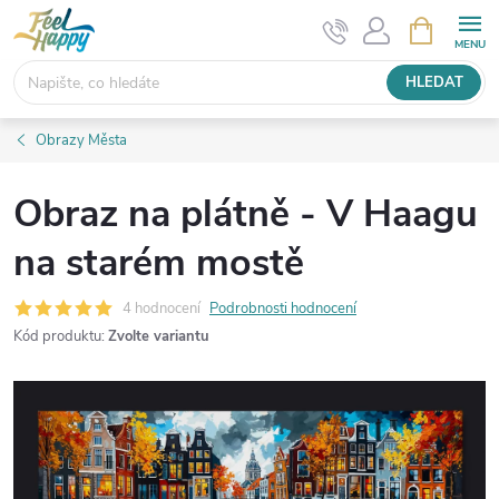
Přejít
NÁKUPNÍ
KOŠÍK
na
obsah
HLEDAT
Obrazy Města
Obraz na plátně - V Haagu
na starém mostě
4 hodnocení
Podrobnosti hodnocení
Kód produktu:
Zvolte variantu