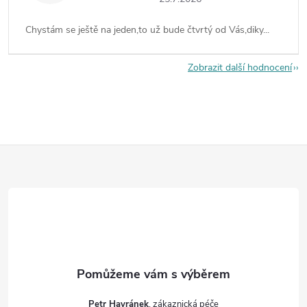
Chystám se ještě na jeden,to už bude čtvrtý od Vás,diky...
Zobrazit další hodnocení
Z
á
p
a
t
Petr Havránek