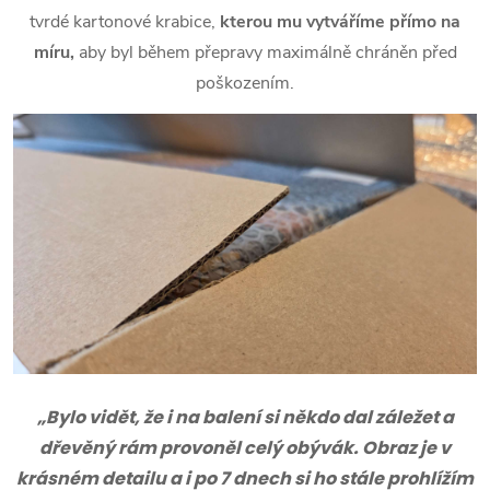
tvrdé kartonové krabice,
kterou mu vytváříme přímo na
míru,
aby byl během přepravy maximálně chráněn před
poškozením.
„Bylo vidět, že i na balení si někdo dal záležet a
dřevěný rám provoněl celý obývák. Obraz je v
krásném detailu a i po 7 dnech si ho stále prohlížím