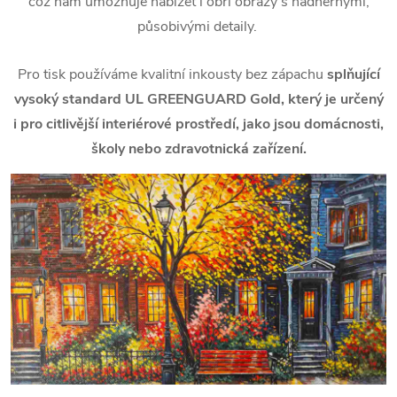
což nám umožňuje nabízet i obří obrazy s nádhernými,
působivými detaily.
Pro tisk používáme kvalitní inkousty bez zápachu
splňující
vysoký standard UL GREENGUARD Gold, který je určený
i pro citlivější interiérové prostředí, jako jsou domácnosti,
školy nebo zdravotnická zařízení.