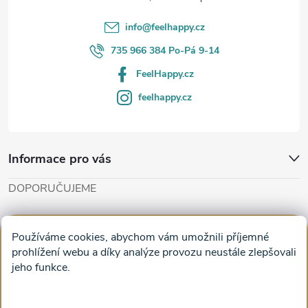
í
info
@
feelhappy.cz
735 966 384 Po-Pá 9-14
FeelHappy.cz
feelhappy.cz
Informace pro vás
DOPORUČUJEME
Cut'n'Glue - papírové modely
Magifešn - dělat svět krásnějším
Používáme cookies, abychom vám umožnili příjemné
Obrazy na plátně na zeď a stěnu do obýváku
prohlížení webu a díky analýze provozu neustále zlepšovali
jeho funkce.
Facebook