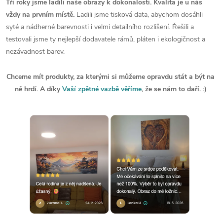
Tři roky jsme ladili naše obrazy k dokonalosti. Kvalita je u nás
vždy na prvním místě.
Ladili jsme tisková data, abychom dosáhli
syté a nádherné barevnosti i velmi detailního rozlišení. Řešili a
testovali jsme ty nejlepší dodavatele rámů, pláten i ekologičnost a
nezávadnost barev.
Chceme mít produkty, za kterými si můžeme opravdu stát a být na
ně hrdí. A díky
Vaší zpětné vazbě věříme
, že se nám to daří. :)