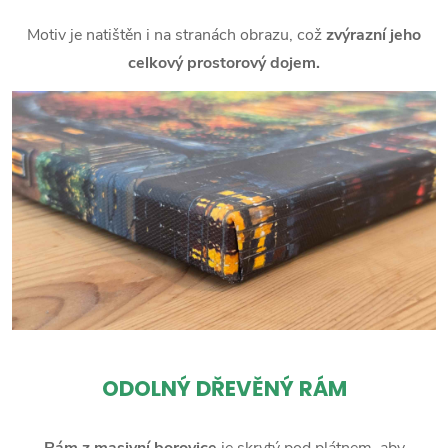
Motiv je natištěn i na stranách obrazu, což
zvýrazní jeho
celkový prostorový dojem.
ODOLNÝ DŘEVĚNÝ RÁM
Rám z masivní borovice
je skrytý pod plátnem, aby