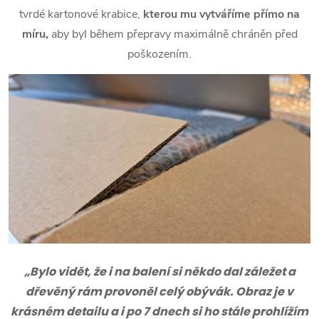
tvrdé kartonové krabice,
kterou mu vytváříme přímo na
míru,
aby byl během přepravy maximálně chráněn před
poškozením.
„Bylo vidět, že i na balení si někdo dal záležet a
dřevěný rám provoněl celý obývák. Obraz je v
krásném detailu a i po 7 dnech si ho stále prohlížím