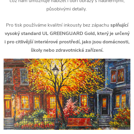
což nám umožňuje nabízet i obří obrazy s nádhernými,
působivými detaily.
Pro tisk používáme kvalitní inkousty bez zápachu
splňující
vysoký standard UL GREENGUARD Gold, který je určený
i pro citlivější interiérové prostředí, jako jsou domácnosti,
školy nebo zdravotnická zařízení.