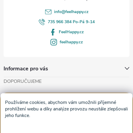
í
info
@
feelhappy.cz
735 966 384 Po-Pá 9-14
FeelHappy.cz
feelhappy.cz
Informace pro vás
DOPORUČUJEME
Cut'n'Glue - papírové modely
Magifešn - dělat svět krásnějším
Používáme cookies, abychom vám umožnili příjemné
Obrazy na plátně na zeď a stěnu do obýváku
prohlížení webu a díky analýze provozu neustále zlepšovali
jeho funkce.
Facebook