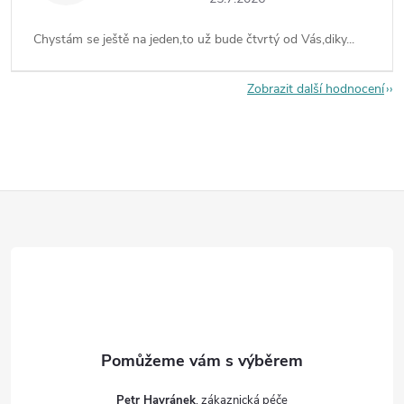
Chystám se ještě na jeden,to už bude čtvrtý od Vás,diky...
Zobrazit další hodnocení
Z
á
p
a
t
Petr Havránek