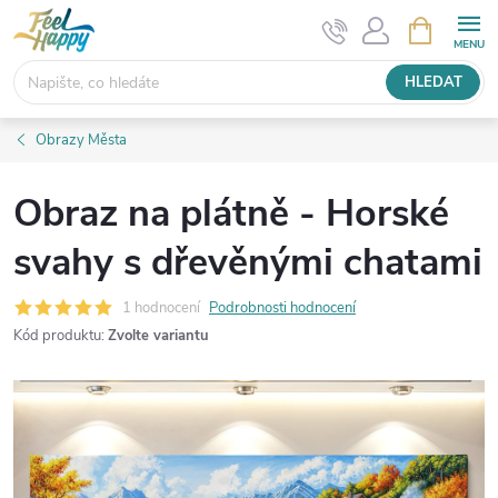
Přejít
NÁKUPNÍ
KOŠÍK
na
obsah
HLEDAT
Obrazy Města
Obraz na plátně - Horské
svahy s dřevěnými chatami
1 hodnocení
Podrobnosti hodnocení
Kód produktu:
Zvolte variantu