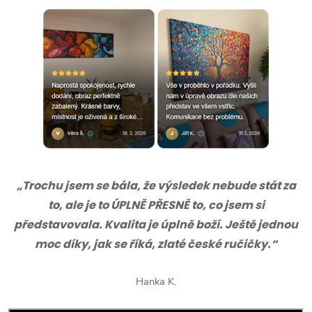
„Trochu jsem se bála, že výsledek nebude stát za
to, ale je to ÚPLNĚ PŘESNĚ to, co jsem si
představovala. Kvalita je úplně boží. Ještě jednou
moc díky, jak se říká, zlaté české ručičky.“
Hanka K.