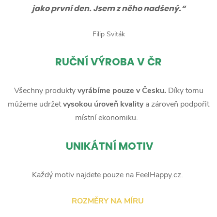
jako první den. Jsem z něho nadšený.“
Filip Sviták
RUČNÍ
VÝROBA V ČR
Všechny produkty
vyrábíme pouze v Česku.
Díky tomu
můžeme udržet
vysokou úroveň kvality
a zároveň podpořit
místní ekonomiku.
UNIKÁTNÍ MOTIV
Každý motiv najdete pouze na FeelHappy.cz.
ROZMĚRY NA MÍRU