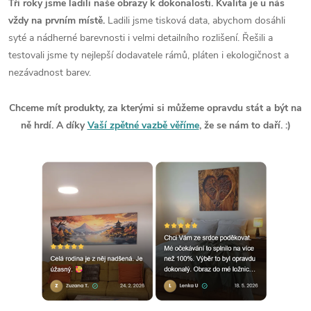
Tři roky jsme ladili naše obrazy k dokonalosti. Kvalita je u nás
vždy na prvním místě.
Ladili jsme tisková data, abychom dosáhli
syté a nádherné barevnosti i velmi detailního rozlišení. Řešili a
testovali jsme ty nejlepší dodavatele rámů, pláten i ekologičnost a
nezávadnost barev.
Chceme mít produkty, za kterými si můžeme opravdu stát a být na
ně hrdí. A díky
Vaší zpětné vazbě věříme
, že se nám to daří. :)