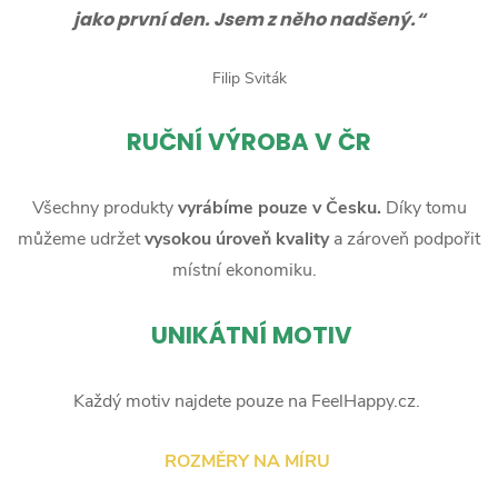
jako první den. Jsem z něho nadšený.“
Filip Sviták
RUČNÍ
VÝROBA V ČR
Všechny produkty
vyrábíme pouze v Česku.
Díky tomu
můžeme udržet
vysokou úroveň kvality
a zároveň podpořit
místní ekonomiku.
UNIKÁTNÍ MOTIV
Každý motiv najdete pouze na FeelHappy.cz.
ROZMĚRY NA MÍRU