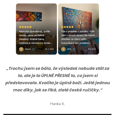
„Trochu jsem se bála, že výsledek nebude stát za
to, ale je to ÚPLNĚ PŘESNĚ to, co jsem si
představovala. Kvalita je úplně boží. Ještě jednou
moc díky, jak se říká, zlaté české ručičky.“
Hanka K.