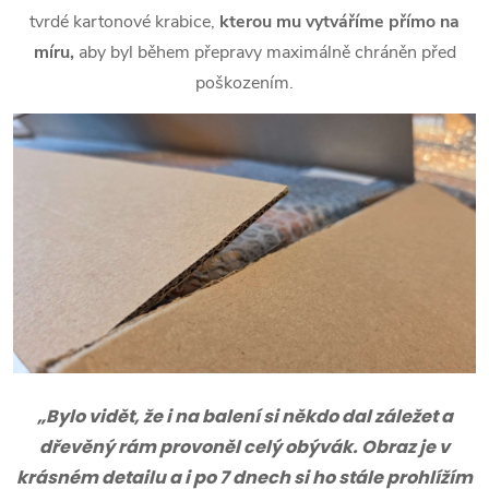
tvrdé kartonové krabice,
kterou mu vytváříme přímo na
míru,
aby byl během přepravy maximálně chráněn před
poškozením.
„Bylo vidět, že i na balení si někdo dal záležet a
dřevěný rám provoněl celý obývák. Obraz je v
krásném detailu a i po 7 dnech si ho stále prohlížím