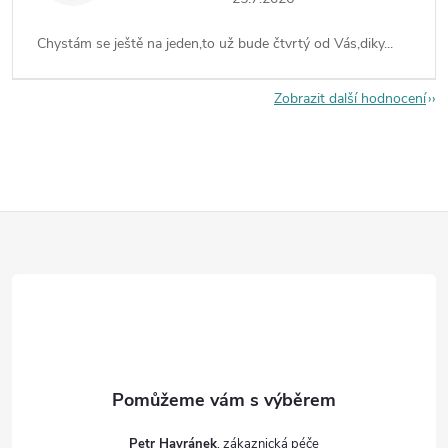
Chystám se ještě na jeden,to už bude čtvrtý od Vás,diky...
Zobrazit další hodnocení
Z
á
p
a
t
Petr Havránek