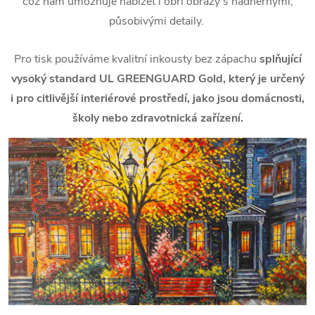
což nám umožňuje nabízet i obří obrazy s nádhernými,
působivými detaily.
Pro tisk používáme kvalitní inkousty bez zápachu
splňující
vysoký standard UL GREENGUARD Gold, který je určený
i pro citlivější interiérové prostředí, jako jsou domácnosti,
školy nebo zdravotnická zařízení.