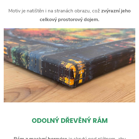
Motiv je natištěn i na stranách obrazu, což
zvýrazní jeho
celkový prostorový dojem.
ODOLNÝ DŘEVĚNÝ RÁM
Rám z masivní borovice
je skrytý pod plátnem, aby