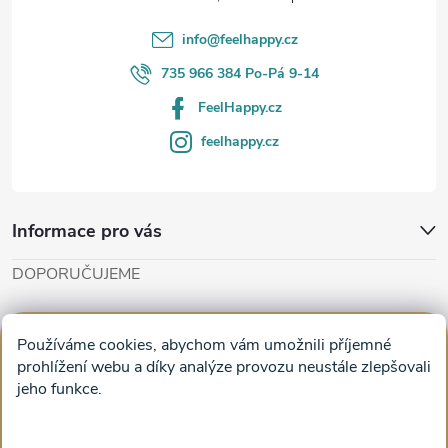
í
info
@
feelhappy.cz
735 966 384 Po-Pá 9-14
FeelHappy.cz
feelhappy.cz
Informace pro vás
DOPORUČUJEME
Cut'n'Glue - papírové modely
Magifešn - dělat svět krásnějším
Používáme cookies, abychom vám umožnili příjemné
Obrazy na plátně na zeď a stěnu do obýváku
prohlížení webu a díky analýze provozu neustále zlepšovali
jeho funkce.
Facebook