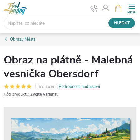
Přejít
NÁKUPNÍ
KOŠÍK
na
obsah
HLEDAT
Obrazy Města
Obraz na plátně - Malebná
vesnička Obersdorf
1 hodnocení
Podrobnosti hodnocení
Kód produktu:
Zvolte variantu