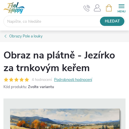
Přejít
NÁKUPNÍ
KOŠÍK
na
obsah
HLEDAT
Obrazy Pole a louky
Obraz na plátně - Jezírko
za trnkovým keřem
4 hodnocení
Podrobnosti hodnocení
Kód produktu:
Zvolte variantu