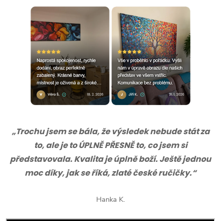
„Trochu jsem se bála, že výsledek nebude stát za
to, ale je to ÚPLNĚ PŘESNĚ to, co jsem si
představovala. Kvalita je úplně boží. Ještě jednou
moc díky, jak se říká, zlaté české ručičky.“
Hanka K.