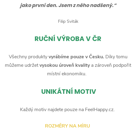
jako první den. Jsem z něho nadšený.“
Filip Sviták
RUČNÍ
VÝROBA V ČR
Všechny produkty
vyrábíme pouze v Česku.
Díky tomu
můžeme udržet
vysokou úroveň kvality
a zároveň podpořit
místní ekonomiku.
UNIKÁTNÍ MOTIV
Každý motiv najdete pouze na FeelHappy.cz.
ROZMĚRY NA MÍRU