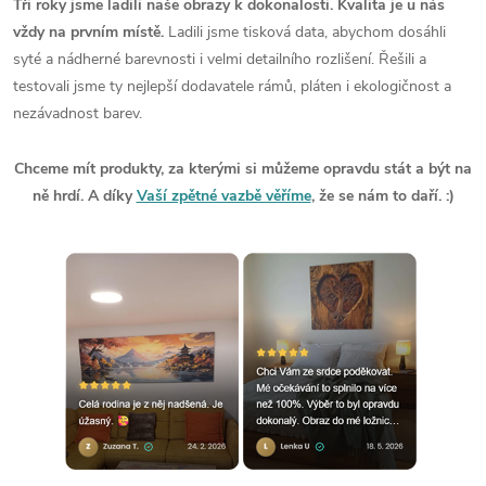
Tři roky jsme ladili naše obrazy k dokonalosti. Kvalita je u nás
vždy na prvním místě.
Ladili jsme tisková data, abychom dosáhli
syté a nádherné barevnosti i velmi detailního rozlišení. Řešili a
testovali jsme ty nejlepší dodavatele rámů, pláten i ekologičnost a
nezávadnost barev.
Chceme mít produkty, za kterými si můžeme opravdu stát a být na
ně hrdí. A díky
Vaší zpětné vazbě věříme
, že se nám to daří. :)