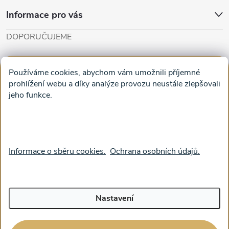
Informace pro vás
DOPORUČUJEME
Cut'n'Glue - papírové modely
Magifešn - dělat svět krásnějším
Používáme cookies, abychom vám umožnili příjemné
Obrazy na plátně na zeď a stěnu do obýváku
prohlížení webu a díky analýze provozu neustále zlepšovali
jeho funkce.
Facebook
Informace o sběru cookies.
Ochrana osobních údajů.
Nastavení