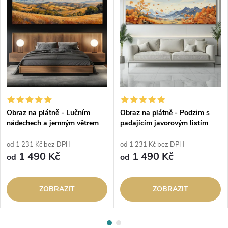
Obraz na plátně - Lučním
Obraz na plátně - Podzim s
nádechech a jemným větrem
padajícím javorovým listím
od 1 231 Kč bez DPH
od 1 231 Kč bez DPH
1 490 Kč
1 490 Kč
od
od
ZOBRAZIT
ZOBRAZIT