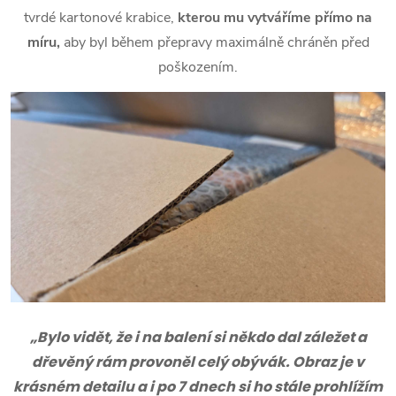
tvrdé kartonové krabice,
kterou mu vytváříme přímo na
míru,
aby byl během přepravy maximálně chráněn před
poškozením.
„Bylo vidět, že i na balení si někdo dal záležet a
dřevěný rám provoněl celý obývák. Obraz je v
krásném detailu a i po 7 dnech si ho stále prohlížím