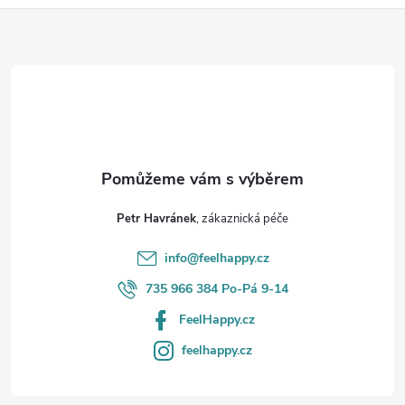
Z
á
p
a
t
Petr Havránek
í
info
@
feelhappy.cz
735 966 384 Po-Pá 9-14
FeelHappy.cz
feelhappy.cz