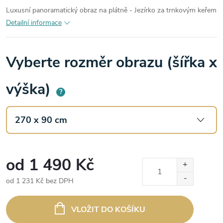
Luxusní panoramatický obraz na plátně - Jezírko za trnkovým keřem
Detailní informace
Vyberte rozměr obrazu (šířka x
výška)
?
od
1 490 Kč
od
1 231 Kč
bez DPH
Měrná
cena:
VLOŽIT DO KOŠÍKU