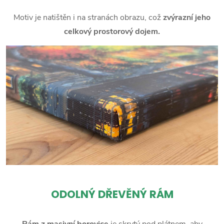
Motiv je natištěn i na stranách obrazu, což
zvýrazní jeho
celkový prostorový dojem.
ODOLNÝ DŘEVĚNÝ RÁM
Rám z masivní borovice
je skrytý pod plátnem, aby