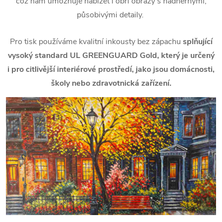
což nám umožňuje nabízet i obří obrazy s nádhernými,
působivými detaily.
Pro tisk používáme kvalitní inkousty bez zápachu
splňující
vysoký standard UL GREENGUARD Gold, který je určený
i pro citlivější interiérové prostředí, jako jsou domácnosti,
školy nebo zdravotnická zařízení.