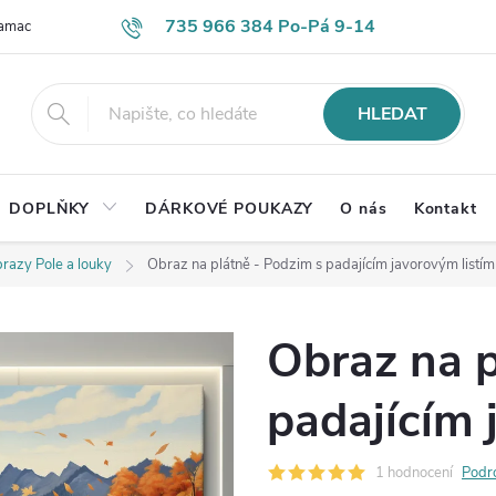
735 966 384 Po-Pá 9-14
lamace
Časté otázky
Obch. podmínky
Ochrana os. údajů
HLEDAT
DOPLŇKY
DÁRKOVÉ POUKAZY
O nás
Kontakt
razy Pole a louky
Obraz na plátně - Podzim s padajícím javorovým listím
Obraz na p
padajícím 
1 hodnocení
Podr