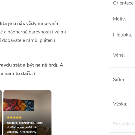
Orientace
:
Motiv
:
lita je u nás vždy na prvním
é a nádherné barevnosti i velmi
Hloubka
:
ší dodavatele rámů, pláten i
Váha
:
vdu stát a být na ně hrdí. A
se nám to daří. :)
Šířka
:
Výška
:
Provedení