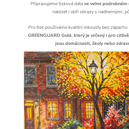
Připravujeme tisková data
ve velmi podrobném r
nabízet i obří obrazy s nádhernými, p
Pro tisk používáme kvalitní inkousty bez zápachu
GREENGUARD Gold, který je určený i pro citlivějš
jsou domácnosti, školy nebo zdravo