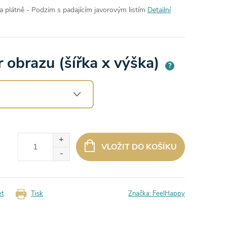
 plátně - Podzim s padajícím javorovým listím
Detailní
 obrazu (šířka x výška)
?
VLOŽIT DO KOŠÍKU
et
Tisk
Značka:
FeelHappy