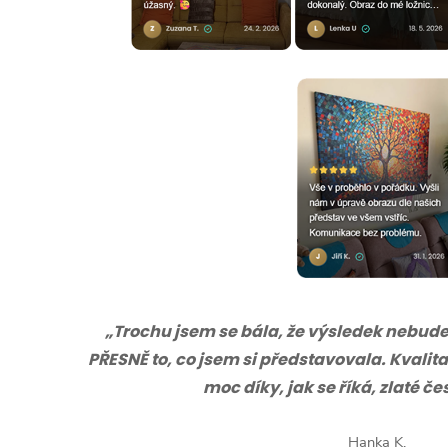
„Trochu jsem se bála, že výsledek nebude s
PŘESNĚ to, co jsem si představovala. Kvalita
moc díky, jak se říká, zlaté č
Hanka K.