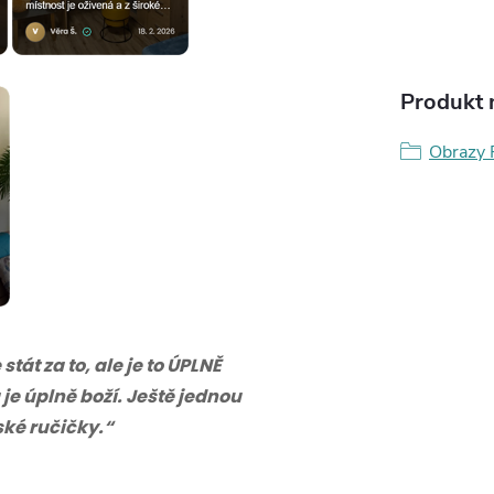
Produkt n
Obrazy P
tát za to, ale je to ÚPLNĚ
 je úplně boží. Ještě jednou
eské ručičky.“