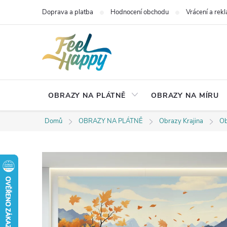
Přejít
Doprava a platba
Hodnocení obchodu
Vrácení a rek
na
obsah
OBRAZY NA PLÁTNĚ
OBRAZY NA MÍRU
Domů
OBRAZY NA PLÁTNĚ
Obrazy Krajina
Ob