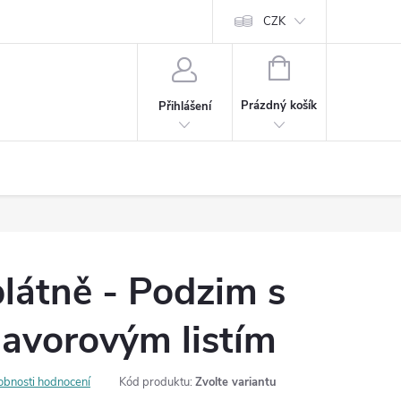
Cookies
60denní garance spokojenosti
Kontakt
CZK
NÁKUPNÍ
KOŠÍK
Prázdný košík
Přihlášení
látně - Podzim s
javorovým listím
obnosti hodnocení
Kód produktu:
Zvolte variantu