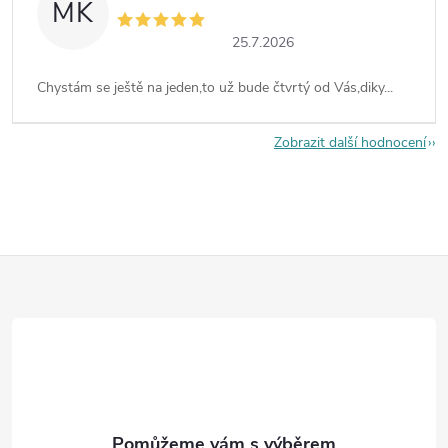
MK
25.7.2026
Chystám se ještě na jeden,to už bude čtvrtý od Vás,diky...
Zobrazit další hodnocení
Z
á
p
a