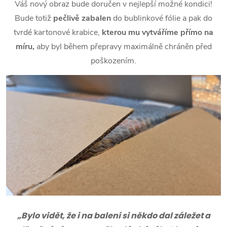
Váš nový obraz bude doručen v nejlepší možné kondici!
Bude totiž
pečlivě zabalen
do bublinkové fólie a pak do
tvrdé kartonové krabice,
kterou mu vytváříme přímo na
míru,
aby byl během přepravy maximálně chráněn před
poškozením.
„Bylo vidět, že i na balení si někdo dal záležet a