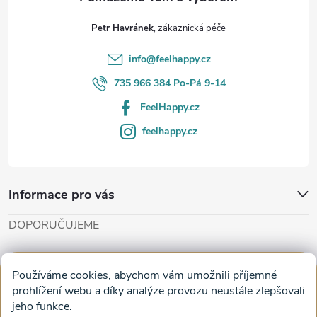
t
Petr Havránek
í
info
@
feelhappy.cz
735 966 384 Po-Pá 9-14
FeelHappy.cz
feelhappy.cz
Informace pro vás
DOPORUČUJEME
Cut'n'Glue - papírové modely
Magifešn - dělat svět krásnějším
Používáme cookies, abychom vám umožnili příjemné
Obrazy na plátně na zeď a stěnu do obýváku
prohlížení webu a díky analýze provozu neustále zlepšovali
jeho funkce.
Facebook