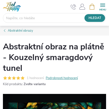
Přejít
NÁKUPNÍ
KOŠÍK
na
obsah
HLEDAT
Abstraktní obrazy
Abstraktní obraz na plátně
- Kouzelný smaragdový
tunel
1 hodnocení
Podrobnosti hodnocení
Kód produktu:
Zvolte variantu