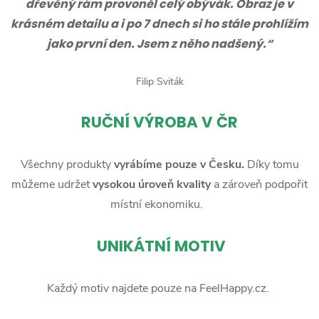
dřevěný rám provoněl celý obývák. Obraz je v
krásném detailu a i po 7 dnech si ho stále prohlížím
jako první den. Jsem z něho nadšený.“
Filip Sviták
RUČNÍ
VÝROBA V ČR
Všechny produkty
vyrábíme pouze v Česku.
Díky tomu
můžeme udržet
vysokou úroveň kvality
a zároveň podpořit
místní ekonomiku.
UNIKÁTNÍ MOTIV
Každý motiv najdete pouze na FeelHappy.cz.