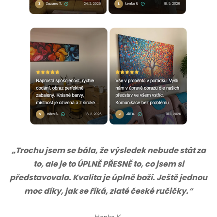
„Trochu jsem se bála, že výsledek nebude stát za
to, ale je to ÚPLNĚ PŘESNĚ to, co jsem si
představovala. Kvalita je úplně boží. Ještě jednou
moc díky, jak se říká, zlaté české ručičky.“
Hanka K.