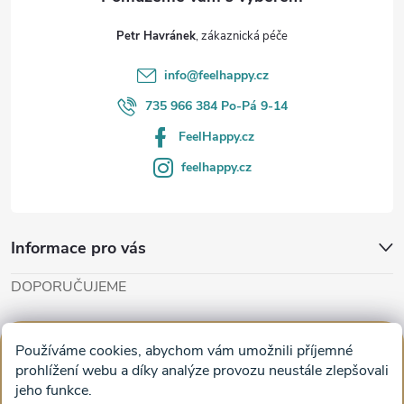
t
Petr Havránek
í
info
@
feelhappy.cz
735 966 384 Po-Pá 9-14
FeelHappy.cz
feelhappy.cz
Informace pro vás
DOPORUČUJEME
Cut'n'Glue - papírové modely
Magifešn - dělat svět krásnějším
Používáme cookies, abychom vám umožnili příjemné
Obrazy na plátně na zeď a stěnu do obýváku
prohlížení webu a díky analýze provozu neustále zlepšovali
jeho funkce.
Facebook