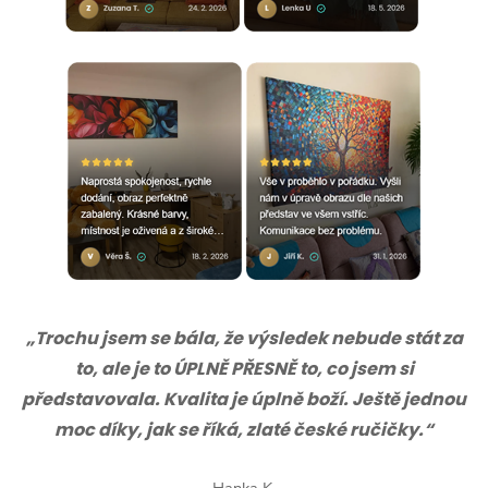
„Trochu jsem se bála, že výsledek nebude stát za
to, ale je to ÚPLNĚ PŘESNĚ to, co jsem si
představovala. Kvalita je úplně boží. Ještě jednou
moc díky, jak se říká, zlaté české ručičky.“
Hanka K.