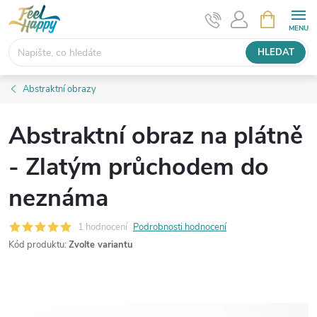
Přejít
NÁKUPNÍ
KOŠÍK
na
obsah
HLEDAT
Abstraktní obrazy
Abstraktní obraz na plátně
- Zlatým průchodem do
neznáma
1 hodnocení
Podrobnosti hodnocení
Kód produktu:
Zvolte variantu