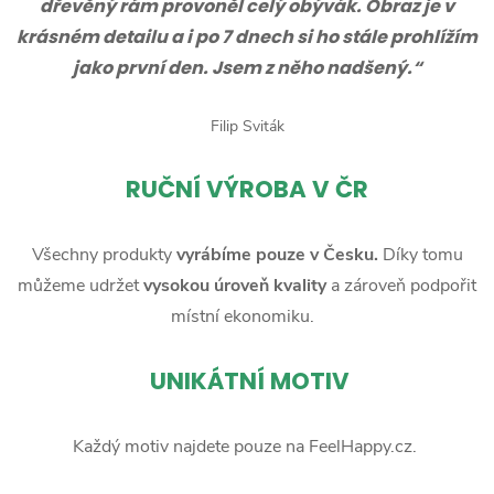
dřevěný rám provoněl celý obývák. Obraz je v
krásném detailu a i po 7 dnech si ho stále prohlížím
jako první den. Jsem z něho nadšený.“
Filip Sviták
RUČNÍ
VÝROBA V ČR
Všechny produkty
vyrábíme pouze v Česku.
Díky tomu
můžeme udržet
vysokou úroveň kvality
a zároveň podpořit
místní ekonomiku.
UNIKÁTNÍ MOTIV
Každý motiv najdete pouze na FeelHappy.cz.