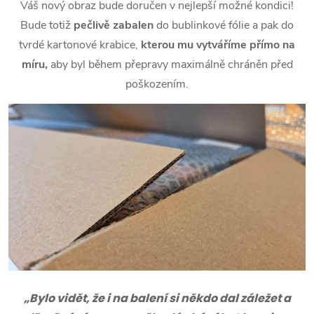
Váš nový obraz bude doručen v nejlepší možné kondici!
Bude totiž
pečlivě zabalen
do bublinkové fólie a pak do
tvrdé kartonové krabice,
kterou mu vytváříme přímo na
míru,
aby byl během přepravy maximálně chráněn před
poškozením.
„Bylo vidět, že i na balení si někdo dal záležet a