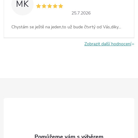
MK
25.7.2026
Chystám se ještě na jeden,to už bude čtvrtý od Vás,diky...
Zobrazit další hodnocení
Z
á
p
a