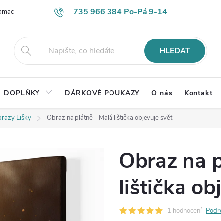
735 966 384 Po-Pá 9-14
lamace
Časté otázky
Obch. podmínky
Ochrana os. údajů
HLEDAT
DOPLŇKY
DÁRKOVÉ POUKAZY
O nás
Kontakt
razy Lišky
Obraz na plátně - Malá lištička objevuje svět
Obraz na p
lištička ob
1 hodnocení
Podr