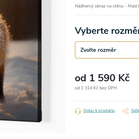
Nádherný obraz na stěnu - Malá li
Vyberte rozměr
od
1 590 Kč
od
1 314 Kč
bez DPH
Měrná
cena:
Dotaz k produktu
Sdíl