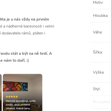
Motiv
:
Hloubka
:
lita je u nás vždy na prvním
é a nádherné barevnosti i velmi
Váha
:
ší dodavatele rámů, pláten i
Šířka
:
vdu stát a být na ně hrdí. A
se nám to daří. :)
Výška
:
Styl
:
Provedení