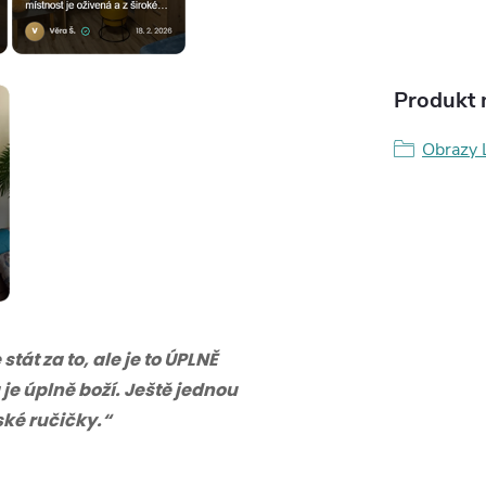
Produkt n
Obrazy 
tát za to, ale je to ÚPLNĚ
 je úplně boží. Ještě jednou
eské ručičky.“