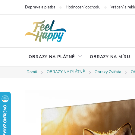
Přejít
Doprava a platba
Hodnocení obchodu
Vrácení a rek
na
obsah
OBRAZY NA PLÁTNĚ
OBRAZY NA MÍRU
Domů
OBRAZY NA PLÁTNĚ
Obrazy Zvířata
Ob