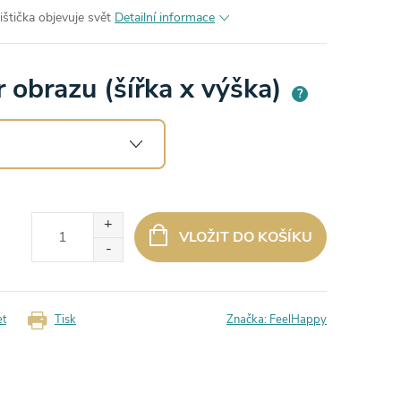
štička objevuje svět
Detailní informace
 obrazu (šířka x výška)
?
VLOŽIT DO KOŠÍKU
et
Tisk
Značka:
FeelHappy