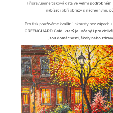
Připravujeme tisková data
ve velmi podrobném r
nabízet i obří obrazy s nádhernými, p
Pro tisk používáme kvalitní inkousty bez zápachu
GREENGUARD Gold, který je určený i pro citlivějš
jsou domácnosti, školy nebo zdravo