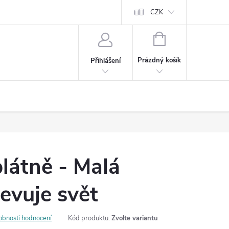
Cookies
60denní garance spokojenosti
Kontakt
CZK
NÁKUPNÍ
KOŠÍK
Prázdný košík
Přihlášení
látně - Malá
jevuje svět
obnosti hodnocení
Kód produktu:
Zvolte variantu