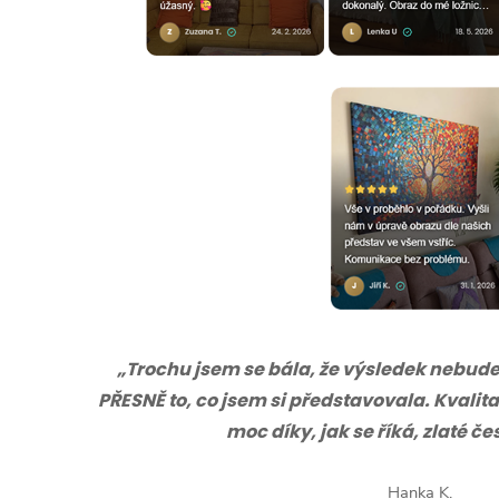
„Trochu jsem se bála, že výsledek nebude s
PŘESNĚ to, co jsem si představovala. Kvalita
moc díky, jak se říká, zlaté č
Hanka K.