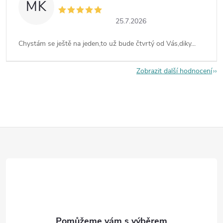
MK
25.7.2026
Chystám se ještě na jeden,to už bude čtvrtý od Vás,diky...
Zobrazit další hodnocení
Z
á
p
a