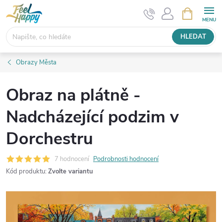
Přejít
NÁKUPNÍ
KOŠÍK
na
obsah
HLEDAT
Obrazy Města
Obraz na plátně -
Nadcházející podzim v
Dorchestru
7 hodnocení
Podrobnosti hodnocení
Kód produktu:
Zvolte variantu