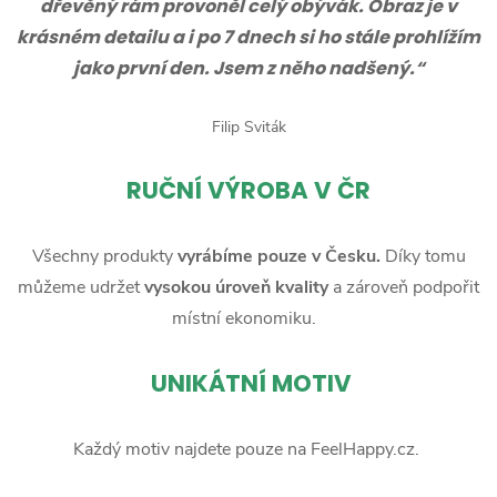
dřevěný rám provoněl celý obývák. Obraz je v
krásném detailu a i po 7 dnech si ho stále prohlížím
jako první den. Jsem z něho nadšený.“
Filip Sviták
RUČNÍ
VÝROBA V ČR
Všechny produkty
vyrábíme pouze v Česku.
Díky tomu
můžeme udržet
vysokou úroveň kvality
a zároveň podpořit
místní ekonomiku.
UNIKÁTNÍ MOTIV
Každý motiv najdete pouze na FeelHappy.cz.