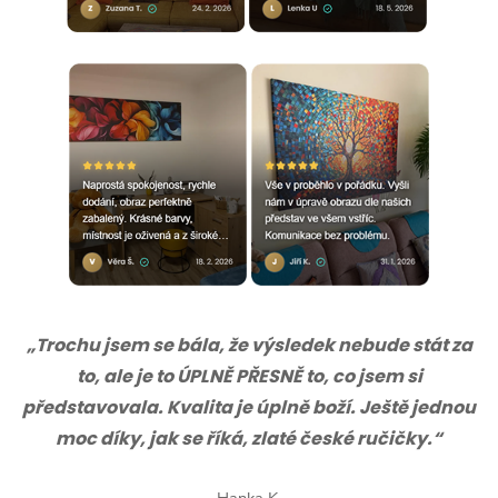
„Trochu jsem se bála, že výsledek nebude stát za
to, ale je to ÚPLNĚ PŘESNĚ to, co jsem si
představovala. Kvalita je úplně boží. Ještě jednou
moc díky, jak se říká, zlaté české ručičky.“
Hanka K.