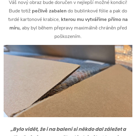
Váš nový obraz bude doručen v nejlepší možné kondici!
Bude totiž
pečlivě zabalen
do bublinkové fólie a pak do
tvrdé kartonové krabice,
kterou mu vytváříme přímo na
míru,
aby byl během přepravy maximálně chráněn před
poškozením.
„Bylo vidět, že i na balení si někdo dal záležet a