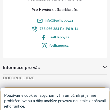
t
Petr Havránek
í
info
@
feelhappy.cz
735 966 384 Po-Pá 9-14
FeelHappy.cz
feelhappy.cz
Informace pro vás
DOPORUČUJEME
Cut'n'Glue - papírové modely
Magifešn - dělat svět krásnějším
Používáme cookies, abychom vám umožnili příjemné
Obrazy na plátně na zeď a stěnu do obýváku
prohlížení webu a díky analýze provozu neustále zlepšovali
jeho funkce.
Facebook