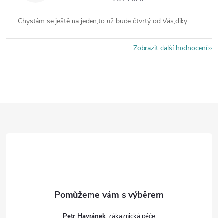
Chystám se ještě na jeden,to už bude čtvrtý od Vás,diky...
Zobrazit další hodnocení
Z
á
p
a
t
Petr Havránek