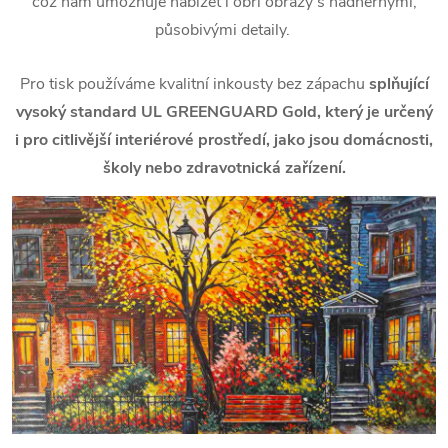
což nám umožňuje nabízet i obří obrazy s nádhernými,
působivými detaily.
Pro tisk používáme kvalitní inkousty bez zápachu
splňující
vysoký standard UL GREENGUARD Gold, který je určený
i pro citlivější interiérové prostředí, jako jsou domácnosti,
školy nebo zdravotnická zařízení.