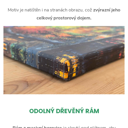
Motiv je natištěn i na stranách obrazu, což
zvýrazní jeho
celkový prostorový dojem.
ODOLNÝ DŘEVĚNÝ RÁM
Rám z masivní borovice
je skrytý pod plátnem, aby