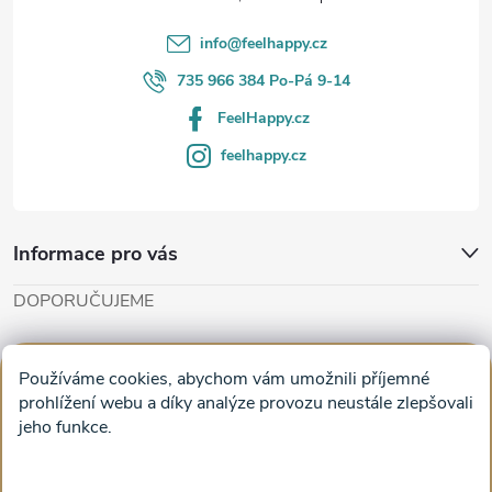
í
info
@
feelhappy.cz
735 966 384 Po-Pá 9-14
FeelHappy.cz
feelhappy.cz
Informace pro vás
DOPORUČUJEME
Cut'n'Glue - papírové modely
Magifešn - dělat svět krásnějším
Používáme cookies, abychom vám umožnili příjemné
Obrazy na plátně na zeď a stěnu do obýváku
prohlížení webu a díky analýze provozu neustále zlepšovali
jeho funkce.
Facebook