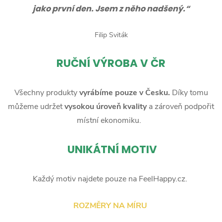
jako první den. Jsem z něho nadšený.“
Filip Sviták
RUČNÍ
VÝROBA V ČR
Všechny produkty
vyrábíme pouze v Česku.
Díky tomu
můžeme udržet
vysokou úroveň kvality
a zároveň podpořit
místní ekonomiku.
UNIKÁTNÍ MOTIV
Každý motiv najdete pouze na FeelHappy.cz.
ROZMĚRY NA MÍRU