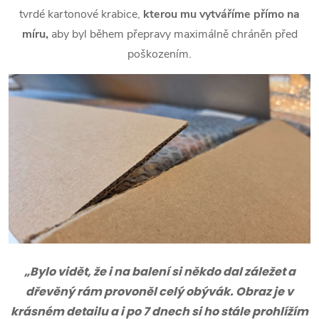
tvrdé kartonové krabice,
kterou mu vytváříme přímo na
míru,
aby byl během přepravy maximálně chráněn před
poškozením.
„Bylo vidět, že i na balení si někdo dal záležet a
dřevěný rám provoněl celý obývák. Obraz je v
krásném detailu a i po 7 dnech si ho stále prohlížím