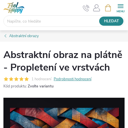
Přejít
NÁKUPNÍ
KOŠÍK
na
obsah
HLEDAT
Abstraktní obrazy
Abstraktní obraz na plátně
- Propletení ve vrstvách
1 hodnocení
Podrobnosti hodnocení
Kód produktu:
Zvolte variantu