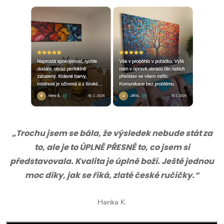
„Trochu jsem se bála, že výsledek nebude stát za
to, ale je to ÚPLNĚ PŘESNĚ to, co jsem si
představovala. Kvalita je úplně boží. Ještě jednou
moc díky, jak se říká, zlaté české ručičky.“
Hanka K.