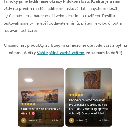
Tři roky jsme ladili naše obrazy k dokonalosti. Kvalita je u nás
vždy na prvním místě.
Ladili jsme tisková data, abychom dosáhli
syté a nádherné barevnosti i velmi detailního rozlišení. Řešili a
testovali jsme ty nejlepší dodavatele rámů, pláten i ekologičnost a
nezávadnost barev.
Chceme mít produkty, za kterými si můžeme opravdu stát a být na
ně hrdí. A díky
Vaší zpětné vazbě věříme
, že se nám to daří. :)