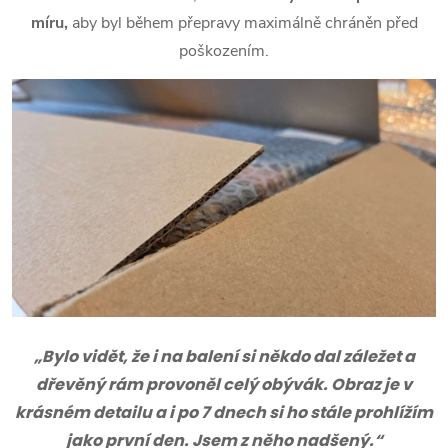
míru,
aby byl během přepravy maximálně chráněn před
poškozením.
„Bylo vidět, že i na balení si někdo dal záležet a
dřevěný rám provoněl celý obývák. Obraz je v
krásném detailu a i po 7 dnech si ho stále prohlížím
jako první den. Jsem z něho nadšený.“