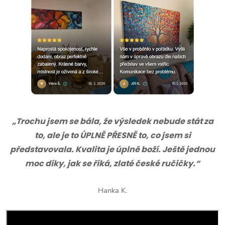
„Trochu jsem se bála, že výsledek nebude stát za
to, ale je to ÚPLNĚ PŘESNĚ to, co jsem si
představovala. Kvalita je úplně boží. Ještě jednou
moc díky, jak se říká, zlaté české ručičky.“
Hanka K.