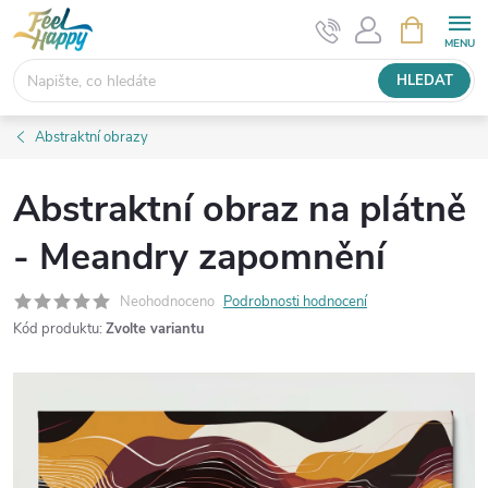
Přejít
NÁKUPNÍ
KOŠÍK
na
obsah
HLEDAT
Abstraktní obrazy
Abstraktní obraz na plátně
- Meandry zapomnění
Neohodnoceno
Podrobnosti hodnocení
Kód produktu:
Zvolte variantu