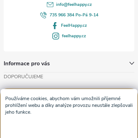
í
info
@
feelhappy.cz
735 966 384 Po-Pá 9-14
FeelHappy.cz
feelhappy.cz
Informace pro vás
DOPORUČUJEME
Cut'n'Glue - papírové modely
Magifešn - dělat svět krásnějším
Používáme cookies, abychom vám umožnili příjemné
Obrazy na plátně na zeď a stěnu do obýváku
prohlížení webu a díky analýze provozu neustále zlepšovali
jeho funkce.
Facebook