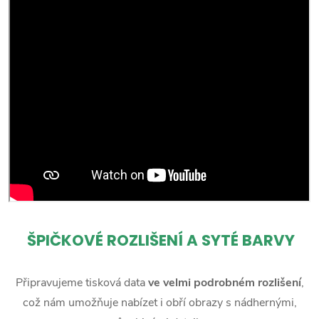
ŠPIČKOVÉ ROZLIŠENÍ A SYTÉ BARVY
Připravujeme tisková data
ve velmi podrobném rozlišení
,
což nám umožňuje nabízet i obří obrazy s nádhernými,