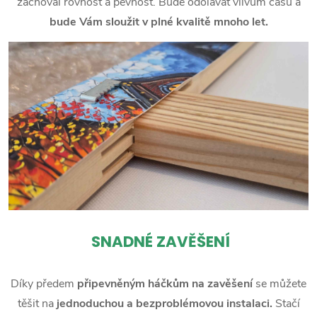
zachoval rovnost a pevnost. Bude odolávat vlivům času a
bude Vám sloužit v plné kvalitě mnoho let.
SNADNÉ ZAVĚŠENÍ
Díky předem
připevněným háčkům na zavěšení
se můžete
těšit na
jednoduchou a bezproblémovou instalaci.
Stačí