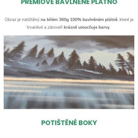
PRÉMIOVÉ BAVLNĚNÉ PLÁTNO
Obraz je natištěný
na bílém 360g 100% bavlněném plátně
, které je
trvanlivé a zároveň
krásně umocňuje barvy.
POTIŠTĚNÉ BOKY