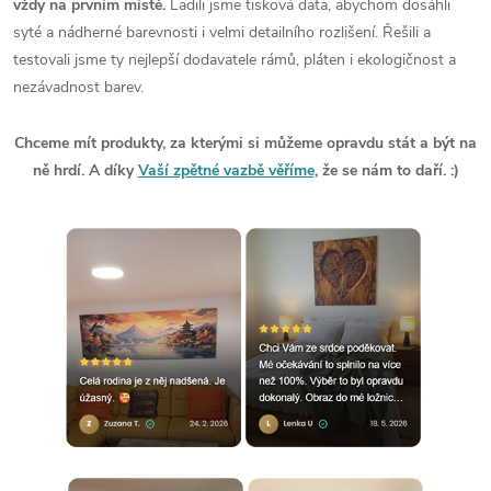
vždy na prvním místě.
Ladili jsme tisková data, abychom dosáhli
syté a nádherné barevnosti i velmi detailního rozlišení. Řešili a
testovali jsme ty nejlepší dodavatele rámů, pláten i ekologičnost a
nezávadnost barev.
Chceme mít produkty, za kterými si můžeme opravdu stát a být na
ně hrdí. A díky
Vaší zpětné vazbě věříme
, že se nám to daří. :)