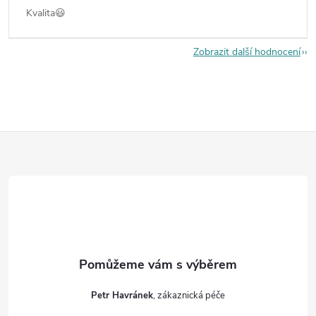
Kvalita😃
Zobrazit další hodnocení
Z
á
p
a
t
Petr Havránek