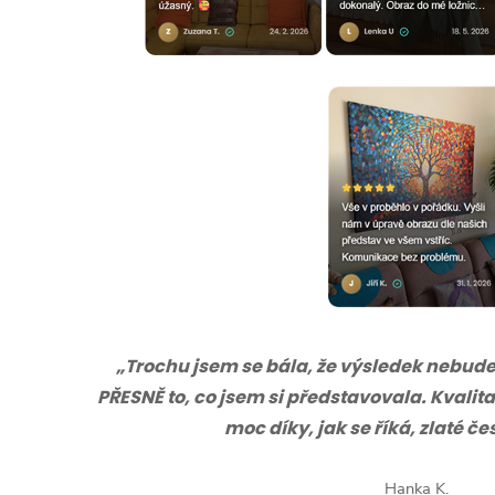
„Trochu jsem se bála, že výsledek nebude s
PŘESNĚ to, co jsem si představovala. Kvalita
moc díky, jak se říká, zlaté č
Hanka K.