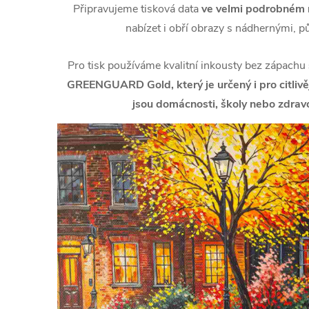
Připravujeme tisková data
ve velmi podrobném r
nabízet i obří obrazy s nádhernými, p
Pro tisk používáme kvalitní inkousty bez zápachu
GREENGUARD Gold, který je určený i pro citlivějš
jsou domácnosti, školy nebo zdravo