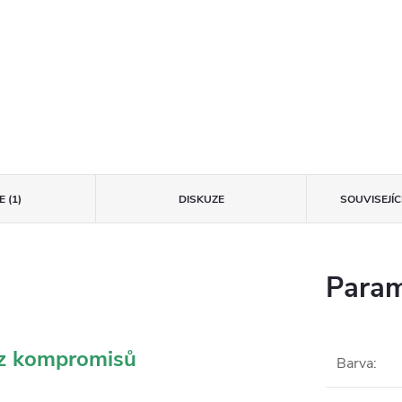
 (1)
DISKUZE
SOUVISEJÍ
Param
ez kompromisů
Barva
: