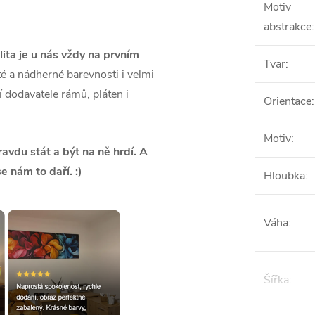
Motiv
abstrakce
:
lita je u nás vždy na prvním
Tvar
:
é a nádherné barevnosti i velmi
ší dodavatele rámů, pláten i
Orientace
:
Motiv
:
vdu stát a být na ně hrdí. A
se nám to daří. :)
Hloubka
:
Váha
:
Šířka
: