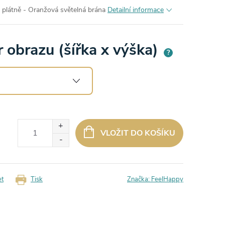
 plátně - Oranžová světelná brána
Detailní informace
 obrazu (šířka x výška)
?
VLOŽIT DO KOŠÍKU
et
Tisk
Značka:
FeelHappy