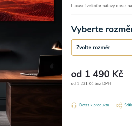
Luxusní velkoformátový obraz na
Vyberte rozměr
od
1 490 Kč
od
1 231 Kč
bez DPH
Měrná
cena:
Dotaz k produktu
Sdíl