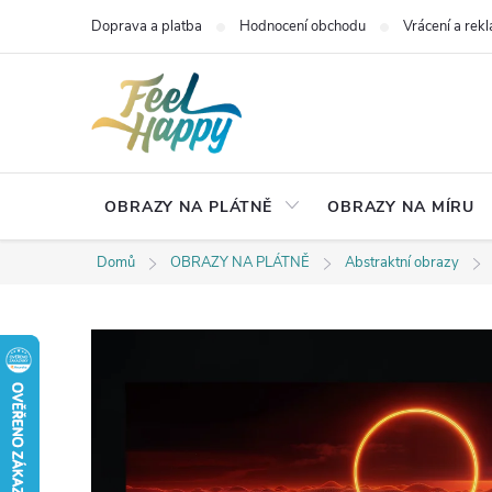
Přejít
Doprava a platba
Hodnocení obchodu
Vrácení a rek
na
obsah
OBRAZY NA PLÁTNĚ
OBRAZY NA MÍRU
Domů
OBRAZY NA PLÁTNĚ
Abstraktní obrazy