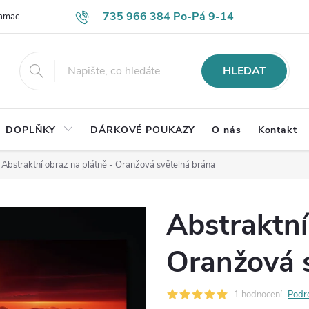
735 966 384 Po-Pá 9-14
lamace
Časté otázky
Obch. podmínky
Ochrana os. údajů
HLEDAT
DOPLŇKY
DÁRKOVÉ POUKAZY
O nás
Kontakt
Abstraktní obraz na plátně - Oranžová světelná brána
Abstraktní
Oranžová 
1 hodnocení
Podr