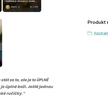
Produkt n
Abstrak
tát za to, ale je to ÚPLNĚ
 je úplně boží. Ještě jednou
eské ručičky.“