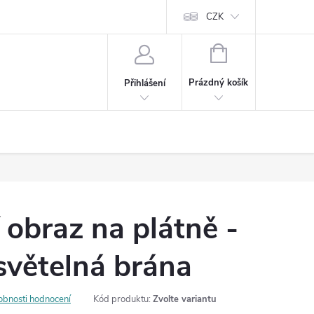
Cookies
60denní garance spokojenosti
Kontakt
CZK
NÁKUPNÍ
KOŠÍK
Prázdný košík
Přihlášení
 obraz na plátně -
světelná brána
obnosti hodnocení
Kód produktu:
Zvolte variantu