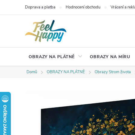
Přejít
Doprava a platba
Hodnocení obchodu
Vrácení a rek
na
obsah
OBRAZY NA PLÁTNĚ
OBRAZY NA MÍRU
Domů
OBRAZY NA PLÁTNĚ
Obrazy Strom života