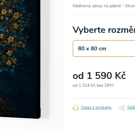
Nádherný obraz na plátně - Strom
Vyberte rozměr
od
1 590 Kč
od
1 314 Kč
bez DPH
Měrná
cena:
Dotaz k produktu
Sdíl