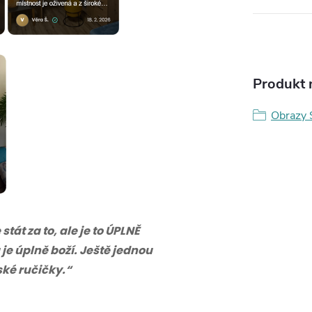
Produkt n
Obrazy 
tát za to, ale je to ÚPLNĚ
 je úplně boží. Ještě jednou
eské ručičky.“