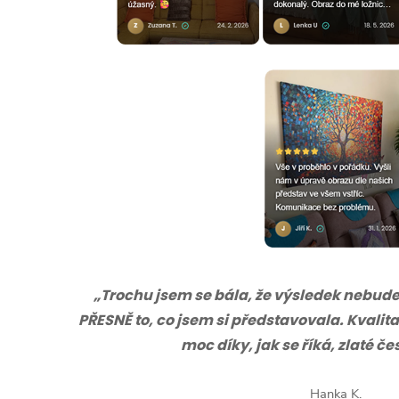
„Trochu jsem se bála, že výsledek nebude s
PŘESNĚ to, co jsem si představovala. Kvalita
moc díky, jak se říká, zlaté č
Hanka K.