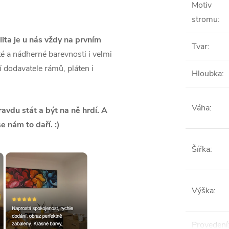
Motiv
stromu
:
lita je u nás vždy na prvním
Tvar
:
é a nádherné barevnosti i velmi
ší dodavatele rámů, pláten i
Hloubka
:
Váha
:
vdu stát a být na ně hrdí. A
se nám to daří. :)
Šířka
:
Výška
:
Provedení