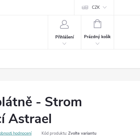
Cookies
60denní garance spokojenosti
Kontakt
CZK
NÁKUPNÍ
KOŠÍK
Prázdný košík
Přihlášení
látně - Strom
í Astrael
obnosti hodnocení
Kód produktu:
Zvolte variantu