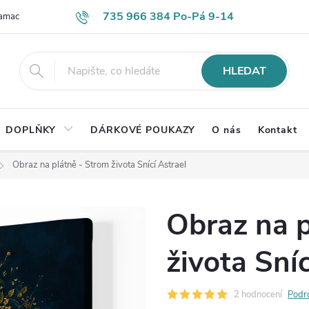
735 966 384 Po-Pá 9-14
lamace
Časté otázky
Obch. podmínky
Ochrana os. údajů
HLEDAT
DOPLŇKY
DÁRKOVÉ POUKAZY
O nás
Kontakt
Obraz na plátně - Strom života Snící Astrael
Obraz na p
života Sníc
2 hodnocení
Podr