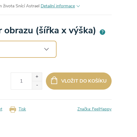
 života Snící Astrael
Detailní informace
 obrazu (šířka x výška)
?
VLOŽIT DO KOŠÍKU
et
Tisk
Značka:
FeelHappy