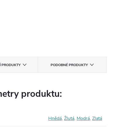
CÍ PRODUKTY
PODOBNÉ PRODUKTY
etry produktu:
Hnědá
,
Žlutá
,
Modrá
,
Zlatá