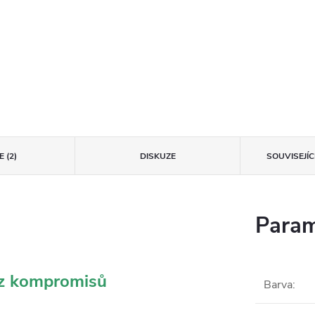
 (2)
DISKUZE
SOUVISEJÍ
Param
ez kompromisů
Barva
: