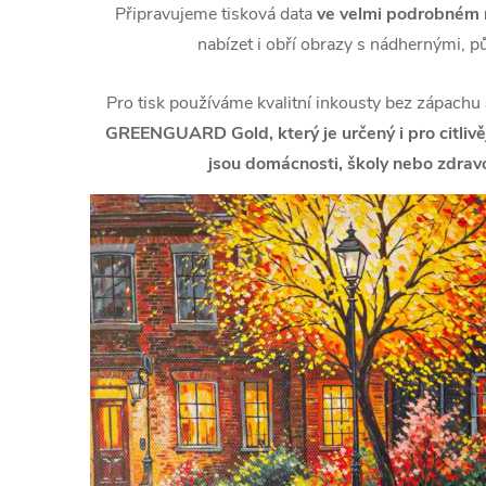
Připravujeme tisková data
ve velmi podrobném r
nabízet i obří obrazy s nádhernými, p
Pro tisk používáme kvalitní inkousty bez zápachu
GREENGUARD Gold, který je určený i pro citlivějš
jsou domácnosti, školy nebo zdravo