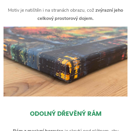
Motiv je natištěn i na stranách obrazu, což
zvýrazní jeho
celkový prostorový dojem.
ODOLNÝ DŘEVĚNÝ RÁM
Rám z masivní borovice
je skrytý pod plátnem, aby