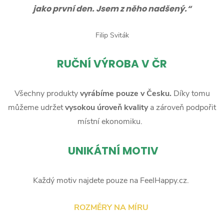
jako první den. Jsem z něho nadšený.“
Filip Sviták
RUČNÍ
VÝROBA V ČR
Všechny produkty
vyrábíme pouze v Česku.
Díky tomu
můžeme udržet
vysokou úroveň kvality
a zároveň podpořit
místní ekonomiku.
UNIKÁTNÍ MOTIV
Každý motiv najdete pouze na FeelHappy.cz.
ROZMĚRY NA MÍRU