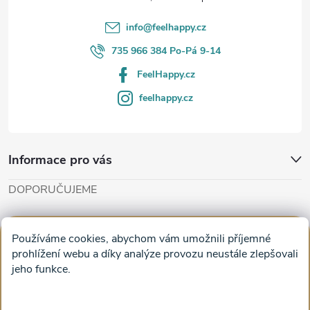
í
info
@
feelhappy.cz
735 966 384 Po-Pá 9-14
FeelHappy.cz
feelhappy.cz
Informace pro vás
DOPORUČUJEME
Cut'n'Glue - papírové modely
Magifešn - dělat svět krásnějším
Používáme cookies, abychom vám umožnili příjemné
Obrazy na plátně na zeď a stěnu do obýváku
prohlížení webu a díky analýze provozu neustále zlepšovali
jeho funkce.
Facebook