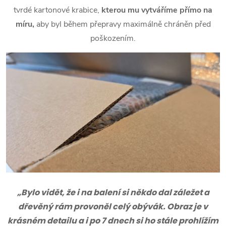
tvrdé kartonové krabice,
kterou mu vytváříme přímo na
míru,
aby byl během přepravy maximálně chráněn před
poškozením.
„Bylo vidět, že i na balení si někdo dal záležet a
dřevěný rám provoněl celý obývák. Obraz je v
krásném detailu a i po 7 dnech si ho stále prohlížím