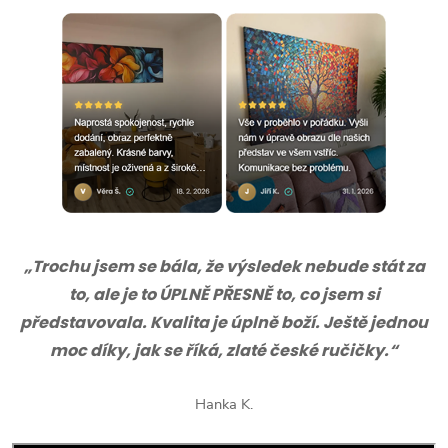
„Trochu jsem se bála, že výsledek nebude stát za
to, ale je to ÚPLNĚ PŘESNĚ to, co jsem si
představovala. Kvalita je úplně boží. Ještě jednou
moc díky, jak se říká, zlaté české ručičky.“
Hanka K.