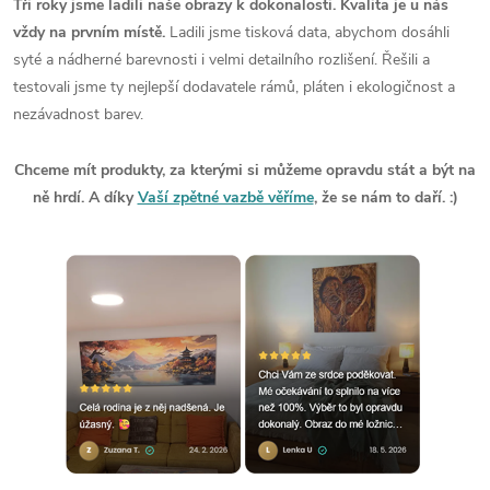
Tři roky jsme ladili naše obrazy k dokonalosti. Kvalita je u nás
vždy na prvním místě.
Ladili jsme tisková data, abychom dosáhli
syté a nádherné barevnosti i velmi detailního rozlišení. Řešili a
testovali jsme ty nejlepší dodavatele rámů, pláten i ekologičnost a
nezávadnost barev.
Chceme mít produkty, za kterými si můžeme opravdu stát a být na
ně hrdí. A díky
Vaší zpětné vazbě věříme
, že se nám to daří. :)