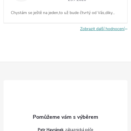
Chystám se ještě na jeden,to už bude čtvrtý od Vás,diky...
Zobrazit další hodnocení
Z
á
p
a
t
Petr Havránek