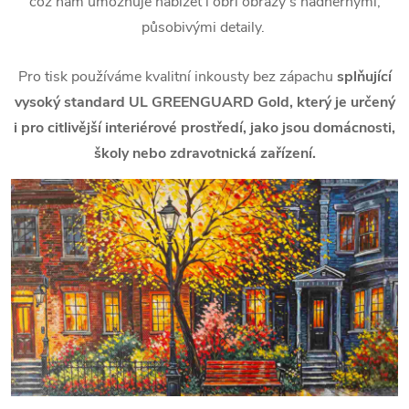
což nám umožňuje nabízet i obří obrazy s nádhernými,
působivými detaily.
Pro tisk používáme kvalitní inkousty bez zápachu
splňující
vysoký standard UL GREENGUARD Gold, který je určený
i pro citlivější interiérové prostředí, jako jsou domácnosti,
školy nebo zdravotnická zařízení.