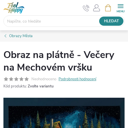
Přejít
NÁKUPNÍ
KOŠÍK
na
obsah
HLEDAT
Obrazy Města
Obraz na plátně - Večery
na Mechovém vršku
Neohodnoceno
Podrobnosti hodnocení
Kód produktu:
Zvolte variantu