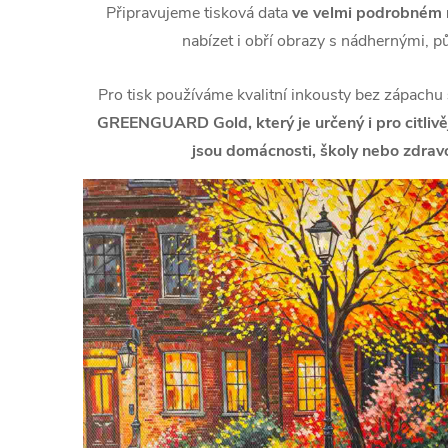
Připravujeme tisková data
ve velmi podrobném r
nabízet i obří obrazy s nádhernými, p
Pro tisk používáme kvalitní inkousty bez zápachu
GREENGUARD Gold, který je určený i pro citlivějš
jsou domácnosti, školy nebo zdravo