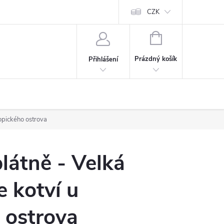
Cookies
60denní garance spokojenosti
Kontakt
CZK
NÁKUPNÍ
KOŠÍK
Prázdný košík
Přihlášení
ropického ostrova
látně - Velká
e kotví u
 ostrova