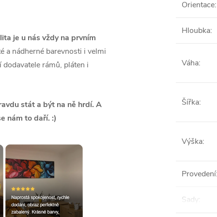
Orientace
:
Hloubka
:
lita je u nás vždy na prvním
é a nádherné barevnosti i velmi
Váha
:
ší dodavatele rámů, pláten i
Šířka
:
vdu stát a být na ně hrdí. A
se nám to daří. :)
Výška
:
Provedení
Sady
: