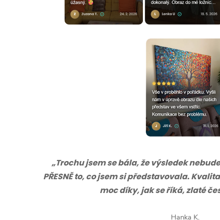
„Trochu jsem se bála, že výsledek nebude s
PŘESNĚ to, co jsem si představovala. Kvalita
moc díky, jak se říká, zlaté č
Hanka K.