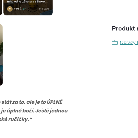
Produkt n
Obrazy 
tát za to, ale je to ÚPLNĚ
 je úplně boží. Ještě jednou
eské ručičky.“