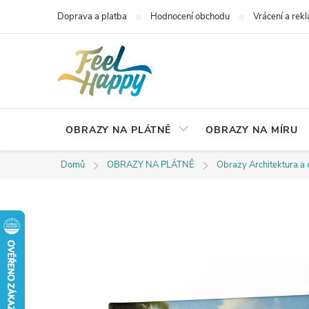
Přejít
Doprava a platba
Hodnocení obchodu
Vrácení a rek
na
obsah
OBRAZY NA PLÁTNĚ
OBRAZY NA MÍRU
Domů
OBRAZY NA PLÁTNĚ
Obrazy Architektura a