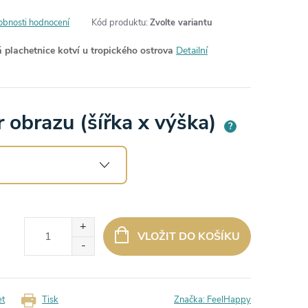
obnosti hodnocení
Kód produktu:
Zvolte variantu
 plachetnice kotví u tropického ostrova
Detailní
 obrazu (šířka x výška)
?
VLOŽIT DO KOŠÍKU
et
Tisk
Značka:
FeelHappy