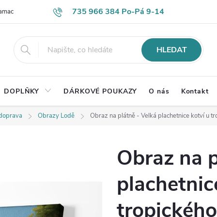
735 966 384 Po-Pá 9-14
lamace
Časté otázky
Obch. podmínky
Ochrana os. údajů
HLEDAT
DOPLŇKY
DÁRKOVÉ POUKAZY
O nás
Kontakt
 doprava
Obrazy Lodě
Obraz na plátně - Velká plachetnice kotví u t
Obraz na p
plachetnic
tropického