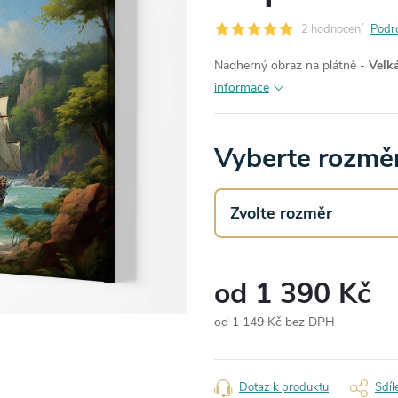
2 hodnocení
Podr
Nádherný obraz na plátně -
Velká
informace
Vyberte rozměr
od
1 390 Kč
od
1 149 Kč
bez DPH
Měrná
cena:
Dotaz k produktu
Sdíl