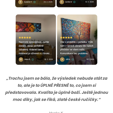
„Trochu jsem se bála, že výsledek nebude stát za
to, ale je to ÚPLNĚ PŘESNĚ to, co jsem si
představovala. Kvalita je úplně boží. Ještě jednou
moc díky, jak se říká, zlaté české ručičky.“
Hanka K.