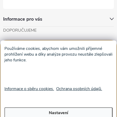
Informace pro vás
DOPORUČUJEME
Cut'n'Glue - papírové modely
Magifešn - dělat svět krásnějším
Používáme cookies, abychom vám umožnili příjemné
Obrazy na plátně na zeď a stěnu do obýváku
prohlížení webu a díky analýze provozu neustále zlepšovali
jeho funkce.
Facebook
Informace o sběru cookies.
Ochrana osobních údajů.
Nastavení