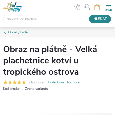
Přejít
NÁKUPNÍ
KOŠÍK
na
obsah
HLEDAT
Obrazy Lodě
Obraz na plátně - Velká
plachetnice kotví u
tropického ostrova
2 hodnocení
Podrobnosti hodnocení
Kód produktu:
Zvolte variantu