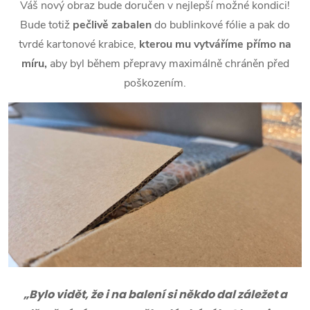
Váš nový obraz bude doručen v nejlepší možné kondici!
Bude totiž
pečlivě zabalen
do bublinkové fólie a pak do
tvrdé kartonové krabice,
kterou mu vytváříme přímo na
míru,
aby byl během přepravy maximálně chráněn před
poškozením.
„Bylo vidět, že i na balení si někdo dal záležet a