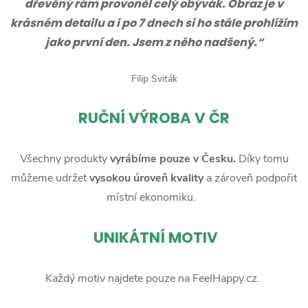
dřevěný rám provoněl celý obývák. Obraz je v
krásném detailu a i po 7 dnech si ho stále prohlížím
jako první den. Jsem z něho nadšený.“
Filip Sviták
RUČNÍ
VÝROBA V ČR
Všechny produkty
vyrábíme pouze v Česku.
Díky tomu
můžeme udržet
vysokou úroveň kvality
a zároveň podpořit
místní ekonomiku.
UNIKÁTNÍ MOTIV
Každý motiv najdete pouze na FeelHappy.cz.