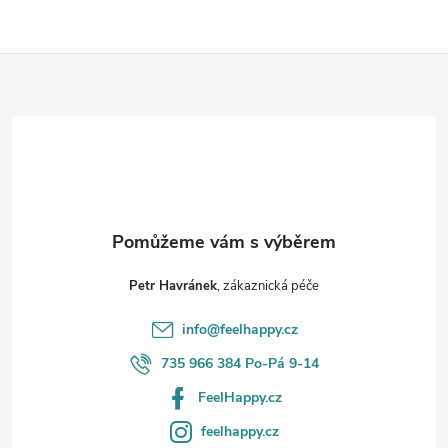
Z
á
p
a
t
Petr Havránek
í
info
@
feelhappy.cz
735 966 384 Po-Pá 9-14
FeelHappy.cz
feelhappy.cz