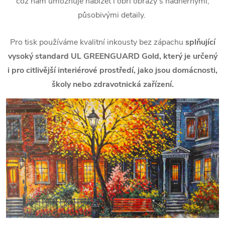
což nám umožňuje nabízet i obří obrazy s nádhernými,
působivými detaily.
Pro tisk používáme kvalitní inkousty bez zápachu
splňující
vysoký standard UL GREENGUARD Gold, který je určený
i pro citlivější interiérové prostředí, jako jsou domácnosti,
školy nebo zdravotnická zařízení.