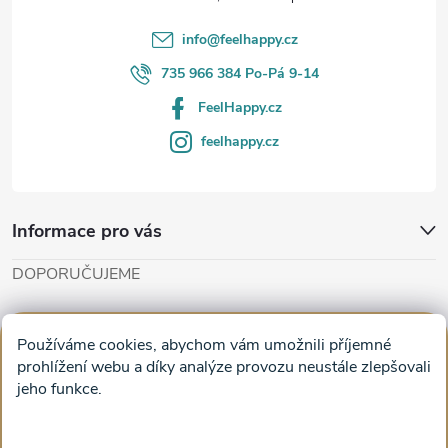
í
info
@
feelhappy.cz
735 966 384 Po-Pá 9-14
FeelHappy.cz
feelhappy.cz
Informace pro vás
DOPORUČUJEME
Cut'n'Glue - papírové modely
Magifešn - dělat svět krásnějším
Používáme cookies, abychom vám umožnili příjemné
Obrazy na plátně na zeď a stěnu do obýváku
prohlížení webu a díky analýze provozu neustále zlepšovali
jeho funkce.
Facebook