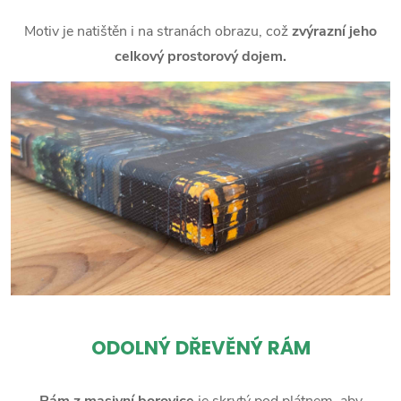
Motiv je natištěn i na stranách obrazu, což
zvýrazní jeho
celkový prostorový dojem.
ODOLNÝ DŘEVĚNÝ RÁM
Rám z masivní borovice
je skrytý pod plátnem, aby