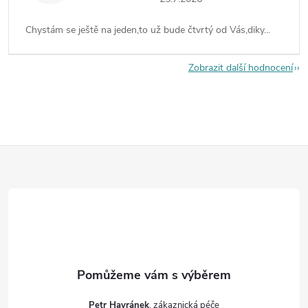
Chystám se ještě na jeden,to už bude čtvrtý od Vás,diky...
Zobrazit další hodnocení
Z
á
p
a
t
Petr Havránek