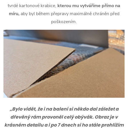
tvrdé kartonové krabice,
kterou mu vytváříme přímo na
míru,
aby byl během přepravy maximálně chráněn před
poškozením.
„Bylo vidět, že i na balení si někdo dal záležet a
dřevěný rám provoněl celý obývák. Obraz je v
krásném detailu a i po 7 dnech si ho stále prohlížím