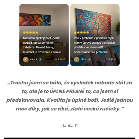
„Trochu jsem se bála, že výsledek nebude stát za
to, ale je to ÚPLNĚ PŘESNĚ to, co jsem si
představovala. Kvalita je úplně boží. Ještě jednou
moc díky, jak se říká, zlaté české ručičky.“
Hanka K.