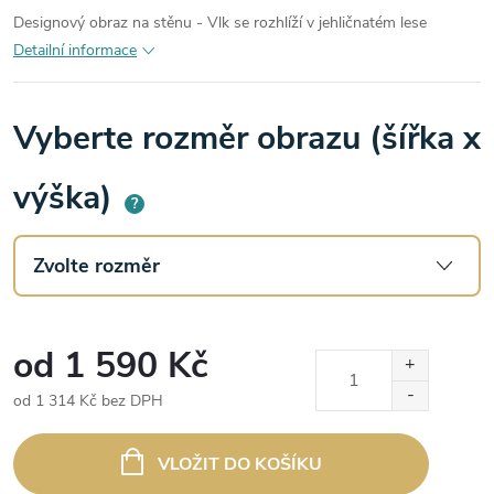
Designový obraz na stěnu - Vlk se rozhlíží v jehličnatém lese
Detailní informace
Vyberte rozměr obrazu (šířka x
výška)
?
od
1 590 Kč
od
1 314 Kč
bez DPH
Měrná
cena:
VLOŽIT DO KOŠÍKU