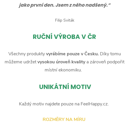
jako první den. Jsem z něho nadšený.“
Filip Sviták
RUČNÍ
VÝROBA V ČR
Všechny produkty
vyrábíme pouze v Česku.
Díky tomu
můžeme udržet
vysokou úroveň kvality
a zároveň podpořit
místní ekonomiku.
UNIKÁTNÍ MOTIV
Každý motiv najdete pouze na FeelHappy.cz.
ROZMĚRY NA MÍRU