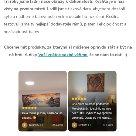
Tři roky jsme ladili naše obrazy k dokonalosti. Kvalita je u nás
vždy na prvním místě.
Ladili jsme tisková data, abychom dosáhli
syté a nádherné barevnosti i velmi detailního rozlišení. Řešili a
testovali jsme ty nejlepší dodavatele rámů, pláten i ekologičnost a
nezávadnost barev.
Chceme mít produkty, za kterými si můžeme opravdu stát a být na
ně hrdí. A díky
Vaší zpětné vazbě věříme
, že se nám to daří. :)