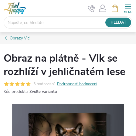
Přejít
NÁKUPNÍ
KOŠÍK
na
obsah
HLEDAT
Obrazy Vlci
Obraz na plátně - Vlk se
rozhlíží v jehličnatém lese
3 hodnocení
Podrobnosti hodnocení
Kód produktu:
Zvolte variantu