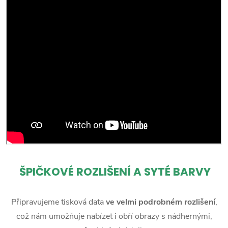
ŠPIČKOVÉ ROZLIŠENÍ A SYTÉ BARVY
Připravujeme tisková data
ve velmi podrobném rozlišení
,
což nám umožňuje nabízet i obří obrazy s nádhernými,