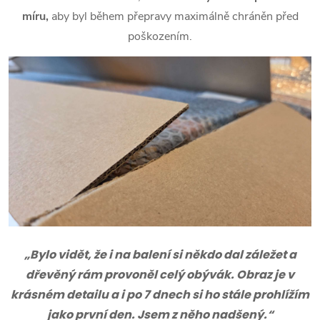
míru,
aby byl během přepravy maximálně chráněn před
poškozením.
„Bylo vidět, že i na balení si někdo dal záležet a
dřevěný rám provoněl celý obývák. Obraz je v
krásném detailu a i po 7 dnech si ho stále prohlížím
jako první den. Jsem z něho nadšený.“