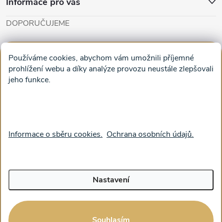
Informace pro vás
DOPORUČUJEME
Cut'n'Glue - papírové modely
Magifešn - dělat svět krásnějším
Používáme cookies, abychom vám umožnili příjemné
Obrazy na plátně na zeď a stěnu do obýváku
prohlížení webu a díky analýze provozu neustále zlepšovali
jeho funkce.
Facebook
Informace o sběru cookies.
Ochrana osobních údajů.
Nastavení
Copyright 2026
feelhappy.cz
. Všechna práva vyhrazena.
Souhlasím