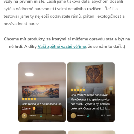
vždy na prvním místě.
Ladili jsme tisková data, abychom dosáhli
syté a nádherné barevnosti i velmi detailního rozlišení. Řešili a
testovali jsme ty nejlepší dodavatele rámů, pláten i ekologičnost a
nezávadnost barev.
Chceme mít produkty, za kterými si můžeme opravdu stát a být na
ně hrdí. A díky
Vaší zpětné vazbě věříme
, že se nám to daří. :)