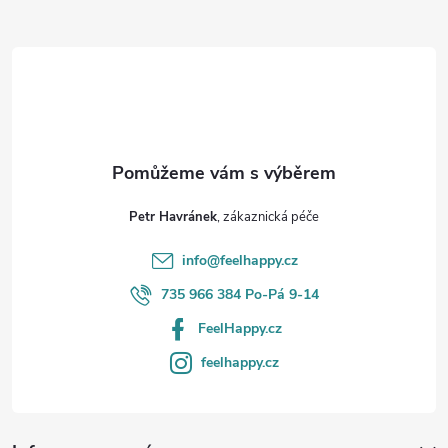
Z
á
p
a
t
Petr Havránek
í
info
@
feelhappy.cz
735 966 384 Po-Pá 9-14
FeelHappy.cz
feelhappy.cz