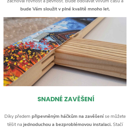
zachoval rovnost a pevnost. Bude odolávat vlivům času a
bude Vám sloužit v plné kvalitě mnoho let.
SNADNÉ ZAVĚŠENÍ
Díky předem
připevněným háčkům na zavěšení
se můžete
těšit na
jednoduchou a bezproblémovou instalaci.
Stačí