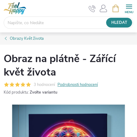
Přejít
NÁKUPNÍ
KOŠÍK
na
obsah
HLEDAT
Obrazy Květ života
Obraz na plátně - Zářící
květ života
3 hodnocení
Podrobnosti hodnocení
Kód produktu:
Zvolte variantu