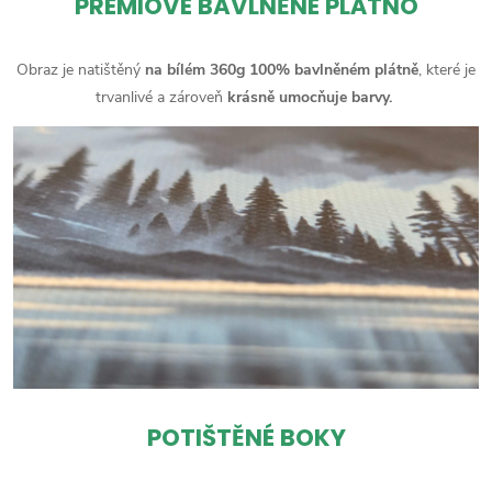
PRÉMIOVÉ BAVLNĚNÉ PLÁTNO
Obraz je natištěný
na bílém 360g 100% bavlněném plátně
, které je
trvanlivé a zároveň
krásně umocňuje barvy.
POTIŠTĚNÉ BOKY