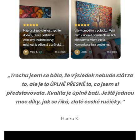
„Trochu jsem se bála, že výsledek nebude stát za
to, ale je to ÚPLNĚ PŘESNĚ to, co jsem si
představovala. Kvalita je úplně boží. Ještě jednou
moc díky, jak se říká, zlaté české ručičky.“
Hanka K.